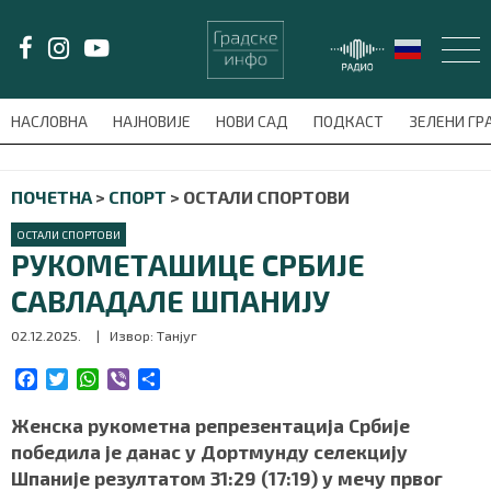
LAT/
ЋИР
НАСЛОВНА
НАЈНОВИЈЕ
НОВИ САД
ПОДКАСТ
ЗЕЛЕНИ Г
avni-meni'); $this_item = current( wp_filter_object_list( $menu_items,
ПОЧЕТНА
>
СПОРТ
>
ОСТАЛИ СПОРТОВИ
НАСЛОВНА
ОСТАЛИ СПОРТОВИ
НАЈНОВИЈЕ
РУКОМЕТАШИЦЕ СРБИЈЕ
САВЛАДАЛЕ ШПАНИЈУ
НОВИ САД
02.12.2025.
| Извор: Танјуг
ПОДКАСТ
F
T
W
V
S
a
w
h
i
h
ЗЕЛЕНИ ГРАД
c
i
a
b
a
Женска рукометна репрезентација Србије
e
t
t
e
r
победила је данас у Дортмунду селекцију
ВИДЕО
b
t
s
r
e
Шпаније резултатом 31:29 (17:19) у мечу првог
o
e
A