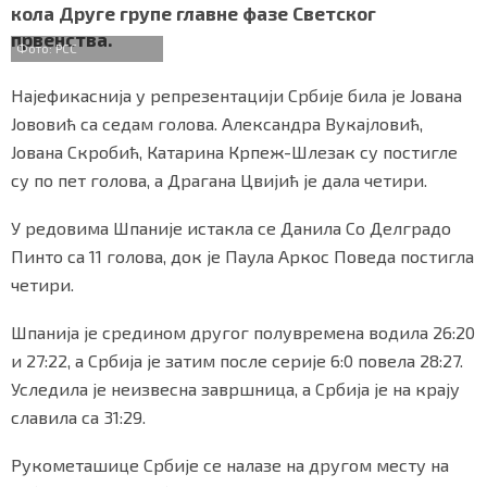
кола Друге групе главне фазе Светског
o
r
p
СПЕЦИЈАЛИ
првенства.
k
p
Фото: РСС
БЛОГ
Најефикаснија у репрезентацији Србије била је Јована
СРБИЈА
Јововић са седам голова. Александра Вукајловић,
Јована Скробић, Катарина Крпеж-Шлезак су постигле
СВЕТ
су по пет голова, а Драгана Цвијић је дала четири.
ЖИВОТ И СТИЛ
У редовима Шпаније истакла се Данила Со Делградо
Пинто са 11 голова, док је Паула Аркос Поведа постигла
СПОРТ
четири.
БИЗНИС
Шпанија је средином другог полувремена водила 26:20
и 27:22, а Србија је затим после серије 6:0 повела 28:27.
redakcija@gradskeinfo.rs
Уследила је неизвесна завршница, а Србија је на крају
славила са 31:29.
ПРАТИТЕ НАС
Рукометашице Србије се налазе на другом месту на