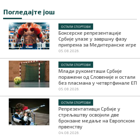
Погледајте још
ОСТАЛИ СПОРТОВИ
Боксерске репрезентације
Србије улазе у завршну фазу
припрема за Медитеранске игре
05.08.2026.
ОСТАЛИ СПОРТОВИ
Млади рукометаши Србије
поражени од Словеније и остали
без пласмана у четвртфинале ЕП
05.08.2026.
ОСТАЛИ СПОРТОВИ
Репрезентативци Србије у
стрељаштву освојили две
бронзане медаље на Европском
првенству
04.08.2026.