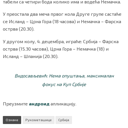
табели са четири бода колико има и водећа Немачка.
У преостала два меча првог кола Друге групе састаће
се Исланд – Црна Гора (18 часова) и Немачка – Фарска
Маркетинг
|
Услови коришћења
|
Политика приват
острва (20.30).
У другом колу, 4. децембра, играће: Србија – Фарска
ПРЕУЗМИТЕ НАШУ АПЛИКАЦИЈУ
острва (15.30 часова), Црна Гора – Немачка (18) и
Исланд – Шпанија (20.30).
Видосављевић: Нема опуштања, максималан
фокус на Куп Србије
Преузмите
андроид
апликацију.
Ознаке
Рукометашице
Србија