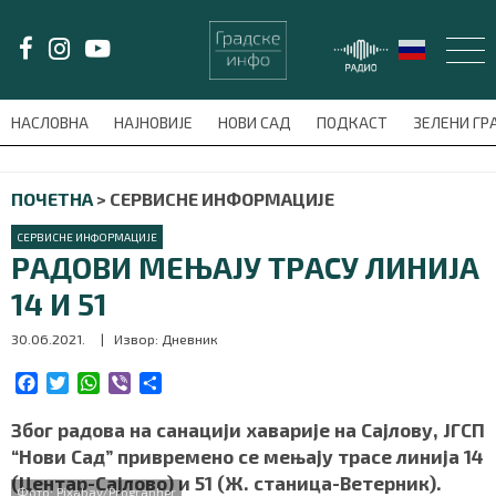
LAT/
ЋИР
НАСЛОВНА
НАЈНОВИЈЕ
НОВИ САД
ПОДКАСТ
ЗЕЛЕНИ Г
avni-meni'); $this_item = current( wp_filter_object_list( $menu_items,
ПОЧЕТНА
>
СЕРВИСНЕ ИНФОРМАЦИЈЕ
НАСЛОВНА
СЕРВИСНЕ ИНФОРМАЦИЈЕ
НАЈНОВИЈЕ
РАДОВИ МЕЊАЈУ ТРАСУ ЛИНИЈА
14 И 51
НОВИ САД
30.06.2021.
| Извор: Дневник
ПОДКАСТ
F
T
W
V
S
a
w
h
i
h
ЗЕЛЕНИ ГРАД
c
i
a
b
a
Због радова на санацији хаварије на Сајлову, ЈГСП
e
t
t
e
r
“Нови Сад” привремено се мењају трасе линија 14
ВИДЕО
b
t
s
r
e
(Центар-Сајлово) и 51 (Ж. станица-Ветерник).
o
e
A
Фото: Pixabay/Prographer