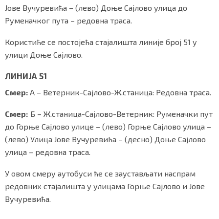
Јове Вучуревића – (лево) Доње Сајлово улица до
Руменачког пута – редовна траса.
Користиће се постојећа стајалишта линије број 51 у
Маркетинг
|
Услови коришћења
|
Политика приват
улици Доње Сајлово.
ЛИНИЈА 51
ПРЕУЗМИТЕ НАШУ АПЛИКАЦИЈУ
Смер:
А – Ветерник-Сајлово-Ж.станица: Редовна траса.
Смер:
Б – Ж.станица-Сајлово-Ветерник: Руменачки пут
до Горње Сајлово улице – (лево) Горње Сајлово улица –
(лево) Улица Јове Вучуревића – (десно) Доње Сајлово
улица – редовна траса.
У овом смеру аутобуси ће се заустављати наспрам
редовних стајалишта у улицама Горње Сајлово и Јове
Вучуревића.