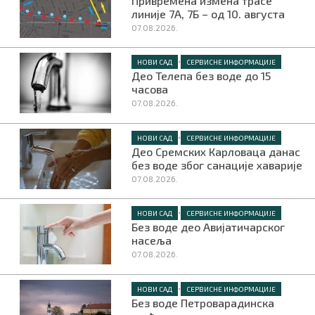
Привремена измена трасе
линије 7А, 7Б – од 10. августа
07.08.2026.
•
НОВИ САД
СЕРВИСНЕ ИНФОРМАЦИЈЕ
Део Телепа без воде до 15
часова
07.08.2026.
•
НОВИ САД
СЕРВИСНЕ ИНФОРМАЦИЈЕ
Део Сремских Карловаца данас
без воде због санације хаварије
07.08.2026.
•
НОВИ САД
СЕРВИСНЕ ИНФОРМАЦИЈЕ
Без воде део Авијатичарског
насеља
07.08.2026.
•
НОВИ САД
СЕРВИСНЕ ИНФОРМАЦИЈЕ
Без воде Петроварадинска