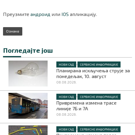
Преузмите
андроид
или
IOS
апликацију.
Ознаке
Погледајте још
•
НОВИ САД
СЕРВИСНЕ ИНФОРМАЦИЈЕ
Планирана искључења струје за
понедељак, 10. август
08.08.2026.
•
НОВИ САД
СЕРВИСНЕ ИНФОРМАЦИЈЕ
Привремена измена трасе
линије 7Б и 7А
08.08.2026.
•
НОВИ САД
СЕРВИСНЕ ИНФОРМАЦИЈЕ