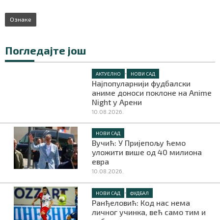
Ознаке
Погледајте још
•
АКТУЕЛНО
НОВИ САД
Најпопуларнији фудбалски
аниме доноси поклоне на Anime
Night у Арени
10.08.2026.
НОВИ САД
Вучић: У Пријепољу ћемо
уложити више од 40 милиона
евра
10.08.2026.
•
НОВИ САД
ФУДБАЛ
Ранђеловић: Код нас нема
личног учинка, већ само тим и