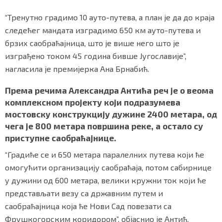
“Тренутно градимо 10 ауто-путева, а план је да до краја
следећег мандата изградимо 650 км ауто-путева и
брзих саобраћајница, што је више него што је
изграђено током 45 година бивше Југославије”,
нагласила је премијерка Ана Брнабић.
Према речима Александра Антића реч је о веома
комплексном пројекту који подразумева
мостовску конструкцију дужине 2400 метара, од
чега је 800 метара површина реке, а остало су
приступне саобраћајнице.
“Градиће се и 650 метара паралелних путева који ће
омогућити организацију саобраћаја, потом сабирнице
у дужини од 600 метара, велики кружни ток који ће
представљати везу са државним путем и
саобраћајница која ће Нови Сад повезати са
Фрушкогорским коридором”, објаснио је Антић.