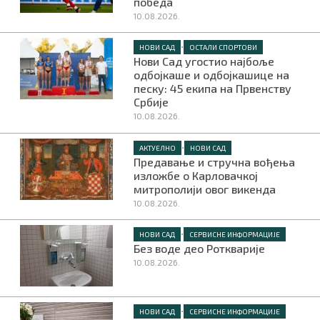
победа
10.08.2026.
•
НОВИ САД
ОСТАЛИ СПОРТОВИ
Нови Сад угостио најбоље
одбојкаше и одбојкашице на
песку: 45 екипа на Првенству
Србије
10.08.2026.
•
АКТУЕЛНО
НОВИ САД
Предавање и стручна вођења
изложбе о Карловачкој
митрополији овог викенда
10.08.2026.
•
НОВИ САД
СЕРВИСНЕ ИНФОРМАЦИЈЕ
Без воде део Роткварије
10.08.2026.
•
НОВИ САД
СЕРВИСНЕ ИНФОРМАЦИЈЕ