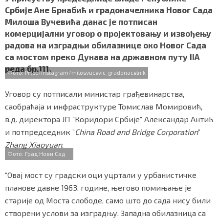
e
t
t
e
r
СПЕЦИЈАЛИ
Србије Ане Брнабић и градоначелника Новог Сада
b
t
s
r
e
Милоша Вучевића данас је потписан
o
e
A
БЛОГ
комерцијални уговор о пројектовању и извођењу
o
r
p
радова на изградњи обилазнице око Новог Сада
k
p
СРБИЈА
са мостом преко Дунава на државном путу IIА
реда бр.111.
Фото: PrtSc/Instagram/milosvucevic_gradonacelnik
СВЕТ
Уговор су потписали министар грађевинарства,
ЖИВОТ И СТИЛ
саобраћаја и инфраструктуре Томислав Момировић,
в.д. директора ЈП ”Коридори Србије” Александар Антић
СПОРТ
и потпредседник ”
China Road and Bridge Corporation
”
БИЗНИС
Zhang Xiaoyuan
.
Фото: Град Нови Сад
redakcija@gradskeinfo.rs
“Овај мост су градски оци уцртали у урбанистичке
планове давне 1963. године, његово помињање је
старије од Моста слободе, само што до сада нису били
ПРАТИТЕ НАС
створени услови за изградњу. Западна обилазница са