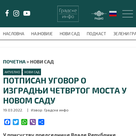
LAT/
ЋИР
НАСЛОВНА
НАЈНОВИЈЕ
НОВИ САД
ПОДКАСТ
ЗЕЛЕНИ Г
avni-meni'); $this_item = current( wp_filter_object_list( $menu_items,
НАСЛОВНА
ПОЧЕТНА
>
НОВИ САД
НАЈНОВИЈЕ
•
АКТУЕЛНО
НОВИ САД
ПОТПИСАН УГОВОР О
НОВИ САД
ИЗГРАДЊИ ЧЕТВРТОГ МОСТА У
НОВОМ САДУ
ПОДКАСТ
19.03.2022.
| Извор: Градске инфо
ЗЕЛЕНИ ГРАД
F
T
W
V
S
a
w
h
i
h
ВИДЕО
c
i
a
b
a
У присуству председнице Владе Републике