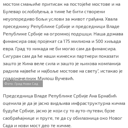
мостом смањиће притисак на постојеће мостове и на
Булевар ослобођења, а тиме ће бити створени
неуопоредиво бољи услови за живот грађана. Хвала
Маркетинг
|
Услови коришћења
|
Политика приват
преседнику Републике Србије и председници Владе
Републике Србије на огромној подршци. Наша држава
финансира овај пројекат са 175 милиона и 500 хиљада
ПРЕУЗМИТЕ НАШУ АПЛИКАЦИЈУ
евра. Град то никада не би могао сам да финансира.
Сигуран сам да ће наши кинески партнери показати
зашто је Кина веле сила и зашто је њихова компанија
радила највеће и најбоље мостове на свету”, истакао је
градоначелник Милош Вучевић.
Фото: Град Нови Сад
Председница Владе Републике Србије Ана Брнабић
оценила је да је јасно видљива инфраструктурна кичма
будуће Србије, јасно је који су то ауто-путеви, брзе
саобраћајнице и пруге, те да су обилазница око Новог
Сада и нови мост део те кичме.