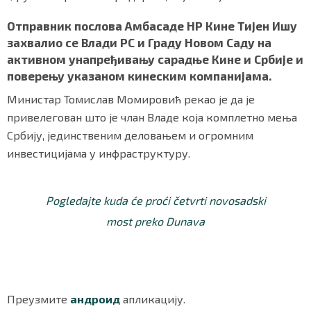
Отправник послова Амбасаде НР Кине Тијен Ишу
захвалио се Влади РС и Граду Новом Саду на
активном унапређивању сарадње Кине и Србије и
поверењу указаном кинеским компанијама.
Министар Томислав Момировић рекао је да је
привелегован што је члан Владе која комплетно мења
Србију, јединственим деловањем и огромним
инвестицијама у инфраструктуру.
Pogledajte kuda će proći četvrti novosadski
most preko Dunava
Преузмите
андроид
апликацију.