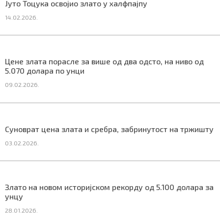
Јуто Тоцука освојио злато у халфпајпу
СПЕЦИЈАЛИ
14.02.2026.
БЛОГ
СРБИЈА
Цене злата порасле за више од два одсто, на ниво од
5.070 долара по унци
СВЕТ
09.02.2026.
ЖИВОТ И СТИЛ
СПОРТ
Суноврат цена злата и сребра, забринутост на тржишту
БИЗНИС
03.02.2026.
redakcija@gradskeinfo.rs
Злато на новом историјском рекорду од 5.100 долара за
унцу
ПРАТИТЕ НАС
28.01.2026.