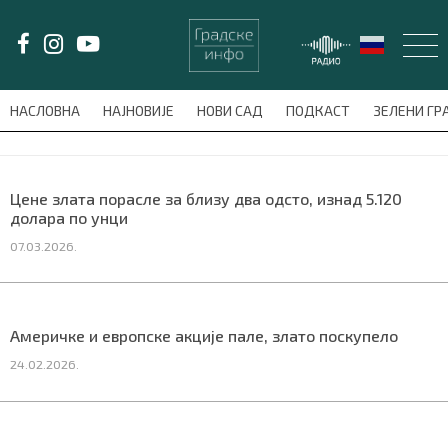
LAT/
ЋИР
НАСЛОВНА
НАЈНОВИЈЕ
НОВИ САД
ПОДКАСТ
ЗЕЛЕНИ Г
avni-meni'); $this_item = current( wp_filter_object_list( $menu_items,
НАСЛОВНА
Цене злата порасле за близу два одсто, изнад 5.120
долара по унци
НАЈНОВИЈЕ
07.03.2026.
НОВИ САД
ПОДКАСТ
Америчке и европске акције пале, злато поскупело
24.02.2026.
ЗЕЛЕНИ ГРАД
ВИДЕО