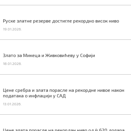
Руске златне резерве достигле рекордно висок ниво
Маркетинг
|
Услови коришћења
|
Политика приват
19.01.2026.
ПРЕУЗМИТЕ НАШУ АПЛИКАЦИЈУ
Злато за Микеца и Живковићеву у Софији
18.01.2026.
Цене сребра и злата порасле на рекордне нивое након
података о инфлацији у САД
13.01.2026.
Цене злата порасле на рекордан ниво од 4.620 долара