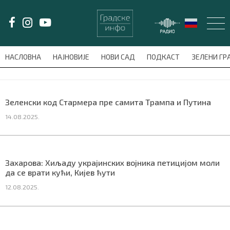
LAT/
ЋИР
НАСЛОВНА
НАЈНОВИЈЕ
НОВИ САД
ПОДКАСТ
ЗЕЛЕНИ Г
avni-meni'); $this_item = current( wp_filter_object_list( $menu_items,
НАСЛОВНА
Зеленски код Стармера пре самита Трампа и Путина
14.08.2025.
НАЈНОВИЈЕ
НОВИ САД
Захарова: Хиљаду украјинских војника петицијом моли
ПОДКАСТ
да се врати кући, Кијев ћути
12.08.2025.
ЗЕЛЕНИ ГРАД
ВИДЕО