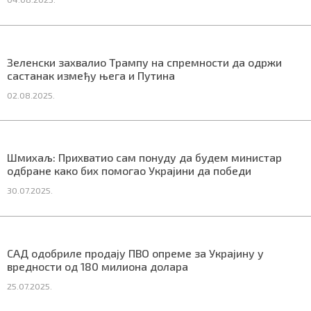
Маркетинг
|
Услови коришћења
|
Политика приват
Зеленски захвалио Трампу на спремности да одржи
састанак између њега и Путина
02.08.2025.
ПРЕУЗМИТЕ НАШУ АПЛИКАЦИЈУ
Шмихаљ: Прихватио сам понуду да будем министар
одбране како бих помогао Украјини да победи
30.07.2025.
САД одобриле продају ПВО опреме за Украјину у
вредности од 180 милиона долара
25.07.2025.