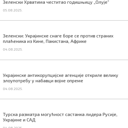
Зеленски Хрватима честитао годишњицу „Олује”
СПЕЦИЈАЛИ
05.08.2025.
БЛОГ
СРБИЈА
Зеленски: Украјинске снаге боре се против страних
плаћеника из Кине, Пакистана, Африке
СВЕТ
04.08.2025.
ЖИВОТ И СТИЛ
СПОРТ
Украјинске антикорупцијске агенције откриле велику
злоупотребу у набавци војне опреме
БИЗНИС
04.08.2025.
redakcija@gradskeinfo.rs
Турска разматра могућност састанка лидера Русије,
Украјине и САД
ПРАТИТЕ НАС
04.08.2025.