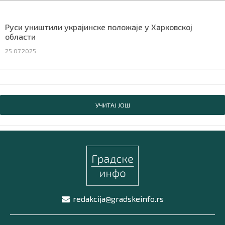
Руси уништили украјинске положаје у Харковској
области
25.07.2025.
УЧИТАЈ ЈОШ
redakcija@gradskeinfo.rs