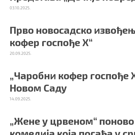
03.10.2025.
Прво новосадско извођењ
кофер госпође X“
20.09.2025.
„Чаробни кофер госпође X
ности
|
О нама
Новом Саду
14.09.2025.
„Жене у црвеном“ поново 
комедија која погађа у с