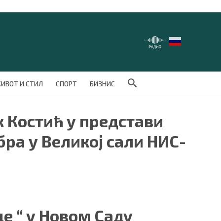
Search Button
ИВОТ И СТИЛ
СПОРТ
БИЗНИС
 Костић у представи
бра у Великој сали НИС-
е “ у Новом Саду