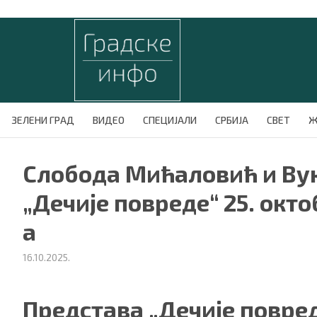
ЗЕЛЕНИ ГРАД
ВИДЕО
СПЕЦИЈАЛИ
СРБИЈА
СВЕТ
Ж
Слобода Мићаловић и Вук
„Дечије повреде“ 25. окто
а
16.10.2025.
Представа „Дечије повред