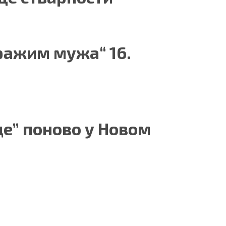
ражим мужа“ 16.
де” поново у Новом