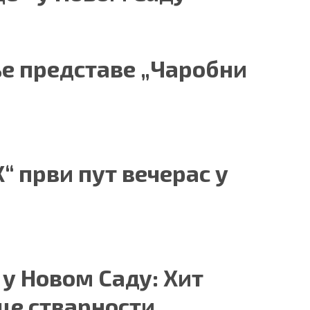
е представе „Чаробни
“ први пут вечерас у
у Новом Саду: Хит
рце стварности