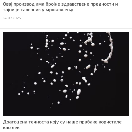
Овај производ има бројне здравствене предности и
СПЕЦИЈАЛИ
тајни је савезник у мршављењу
14.07.2025.
БЛОГ
СРБИЈА
СВЕТ
ЖИВОТ И СТИЛ
СПОРТ
БИЗНИС
redakcija@gradskeinfo.rs
Драгоцена течноста коју су наше прабаке користиле
ПРАТИТЕ НАС
као лек