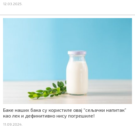
12.03.2025.
Маркетинг
|
Услови коришћења
|
Политика приват
ПРЕУЗМИТЕ НАШУ АПЛИКАЦИЈУ
Баке наших бака су користиле овај “сељачки напитак”
као лек и дефинитивно нису погрешиле!
11.09.2024.