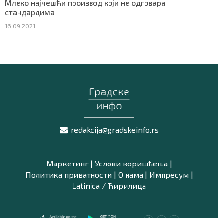
Млеко најчешћи производ који не одговара
стандардима
16.09.2021.
redakcija@gradskeinfo.rs
Маркетинг
|
Услови коришћења
|
Политика приватности
|
О нама
|
Импресум
|
Latinica /
Ћирилица