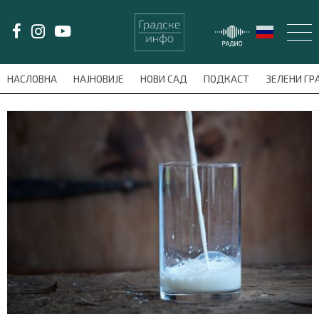
LAT/
ЋИР
НАСЛОВНА
НАЈНОВИЈЕ
НОВИ САД
ПОДКАСТ
ЗЕЛЕНИ Г
avni-meni'); $this_item = current( wp_filter_object_list( $menu_items,
НАСЛОВНА
НАЈНОВИЈЕ
НОВИ САД
ПОДКАСТ
ЗЕЛЕНИ ГРАД
ВИДЕО