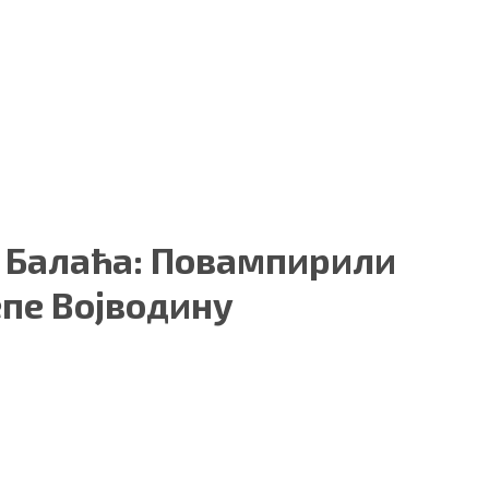
у Балаћа: Повампирили
епе Војводину