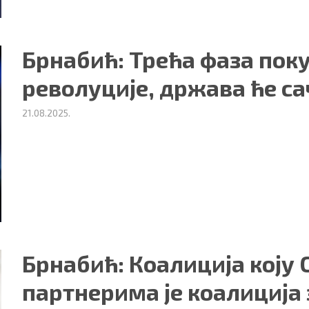
Брнабић: Трећа фаза поку
револуције, држава ће с
21.08.2025.
Брнабић: Коалиција коју 
партнерима је коалиција 