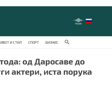
Search Button
ИВОТ И СТИЛ
СПОРТ
БИЗНИС
тода: од Даросаве до
уги актери, иста порука