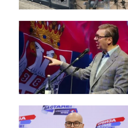
БИЗНИС
redakcija@gradskeinfo.rs
ПРАТИТЕ НАС
Маркетинг
|
Услови коришћења
|
Политика приват
ПРЕУЗМИТЕ НАШУ АПЛИКАЦИЈУ