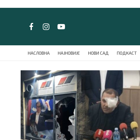
LAT/
ЋИР
НАСЛОВНА
НАСЛОВНА
НАЈНОВИЈЕ
НОВИ САД
ПОДКАСТ
НАЈНОВИЈЕ
НОВИ САД
ПОДКАСТ
ЗЕЛЕНИ ГРАД
ВИДЕО
СПЕЦИЈАЛИ
БЛОГ
СРБИЈА
СВЕТ
ЖИВОТ И СТИЛ
СПОРТ