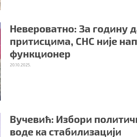
Невероватно: За годину д
притисцима, СНС није нап
функционер
20.10.2025.
ности
|
О нама
Вучевић: Избори политичк
воде ка стабилизацији