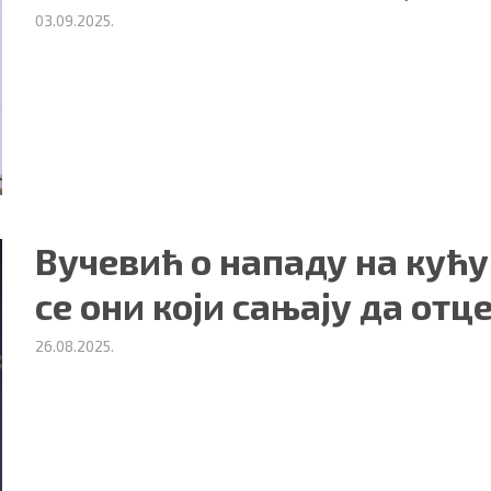
03.09.2025.
Вучевић о нападу на кућ
се они који сањају да отц
26.08.2025.