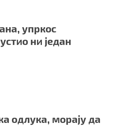
ана, упркос
устио ни један
а одлука, морају да