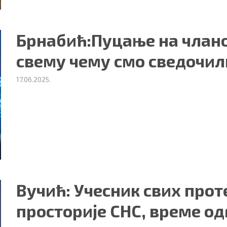
Брнабић:Пуцање на члан
свему чему смо сведочил
17.06.2025.
Вучић: Учесник свих прот
просторије СНС, време о