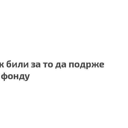
к били за то да подрже
 фонду