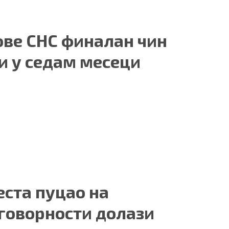
ове СНС финалан чин
и у седам месеци
еста пуцао на
дговорности долази