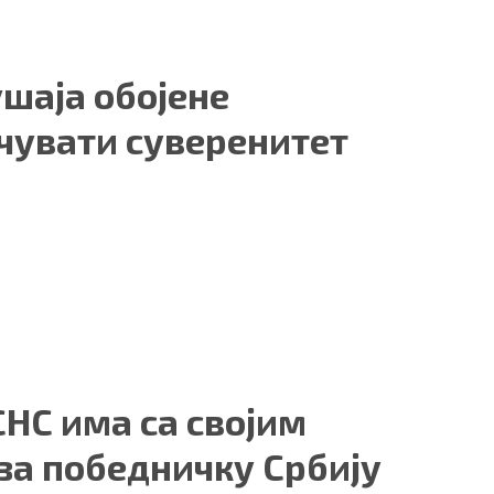
шаја обојене
ачувати суверенитет
СНС има са својим
за победничку Србију