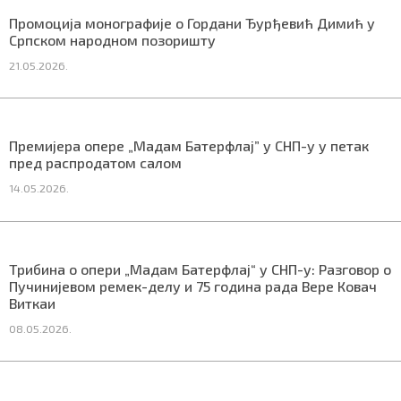
СПЕЦИЈАЛИ
Промоција монографије о Гордани Ђурђевић Димић у
Српском народном позоришту
БЛОГ
21.05.2026.
СРБИЈА
СВЕТ
Премијера опере „Мадам Батерфлај” у СНП-у у петак
пред распродатом салом
ЖИВОТ И СТИЛ
14.05.2026.
СПОРТ
БИЗНИС
Трибина о опери „Мадам Батерфлај“ у СНП-у: Разговор о
Пучинијевом ремек-делу и 75 година рада Вере Ковач
Виткаи
redakcija@gradskeinfo.rs
08.05.2026.
ПРАТИТЕ НАС