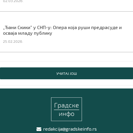
02.03.2026.
„Ђани Скики” у СНП-у: Опера која руши предрасуде и
осваја младу публику
25.02.2026.
УЧИТАЈ ЈОШ
redakcija@gradskeinfo.rs