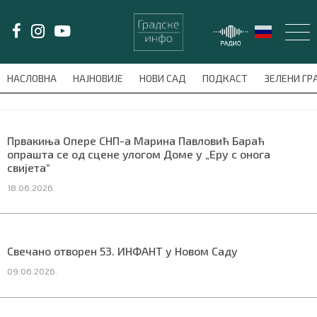
LAT/
ЋИР
НАСЛОВНА
НАЈНОВИЈЕ
НОВИ САД
ПОДКАСТ
ЗЕЛЕНИ Г
avni-meni'); $this_item = current( wp_filter_object_list( $menu_items,
НАСЛОВНА
Првакиња Опере СНП-а Марина Павловић Бараћ
опрашта се од сцене улогом Доме у „Еру с онога
НАЈНОВИЈЕ
свијета“
18.06.2026.
НОВИ САД
ПОДКАСТ
Свечано отворен 53. ИНФАНТ у Новом Саду
ЗЕЛЕНИ ГРАД
09.06.2026.
ВИДЕО