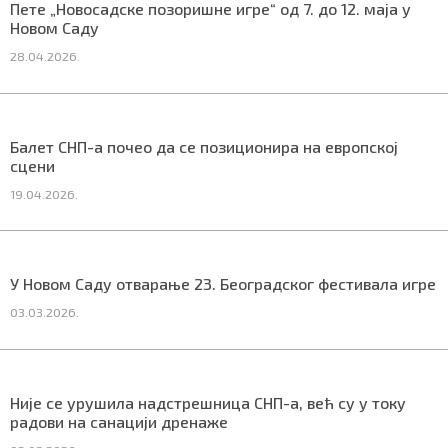
Пете „Новосадске позоришне игре“ од 7. до 12. маја у
Новом Саду
28.04.2026.
Маркетинг
|
Услови коришћења
|
Политика приват
Балет СНП-а почео да се позиционира на европској
ПРЕУЗМИТЕ НАШУ АПЛИКАЦИЈУ
сцени
19.04.2026.
У Новом Саду отварање 23. Београдског фестивала игре
03.03.2026.
Није се урушила надстрешница СНП-а, већ су у току
радови на санацији дренаже