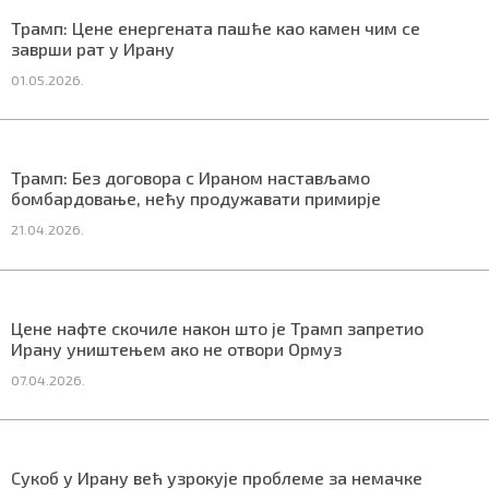
СПЕЦИЈАЛИ
Трамп: Цене енергената пашће као камен чим се
заврши рат у Ирану
БЛОГ
01.05.2026.
СРБИЈА
СВЕТ
Трамп: Без договора с Ираном настављамо
бомбардовање, нећу продужавати примирје
ЖИВОТ И СТИЛ
21.04.2026.
СПОРТ
БИЗНИС
Цене нафте скочиле након што је Трамп запретио
Ирану уништењем ако не отвори Ормуз
07.04.2026.
redakcija@gradskeinfo.rs
ПРАТИТЕ НАС
Сукоб у Ирану већ узрокује проблеме за немачке