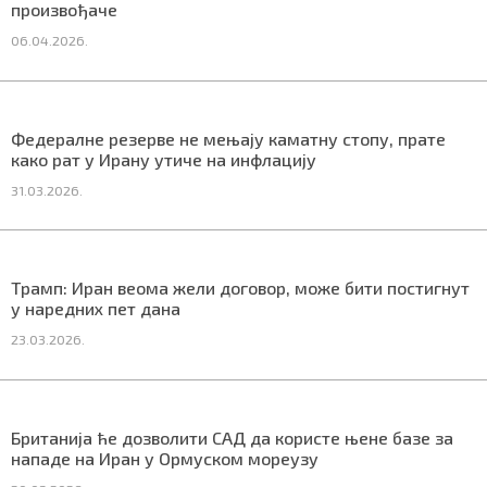
произвођаче
06.04.2026.
Маркетинг
|
Услови коришћења
|
Политика приват
Федералне резерве не мењају каматну стопу, прате
како рат у Ирану утиче на инфлацију
ПРЕУЗМИТЕ НАШУ АПЛИКАЦИЈУ
31.03.2026.
Трамп: Иран веома жели договор, може бити постигнут
у наредних пет дана
23.03.2026.
Британија ће дозволити САД да користе њене базе за
нападе на Иран у Ормуском мореузу