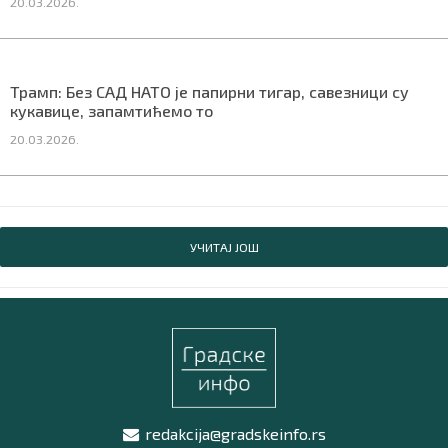
20.03.2026.
Трамп: Без САД НАТО је папирни тигар, савезници су
кукавице, запамтићемо то
20.03.2026.
УЧИТАЈ ЈОШ
redakcija@gradskeinfo.rs