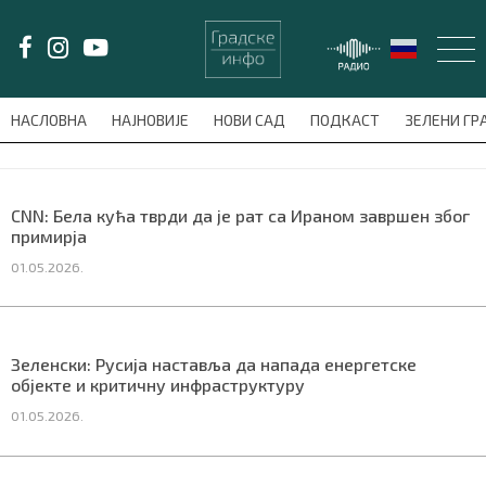
LAT/
ЋИР
НАСЛОВНА
НАЈНОВИЈЕ
НОВИ САД
ПОДКАСТ
ЗЕЛЕНИ Г
avni-meni'); $this_item = current( wp_filter_object_list( $menu_items,
НАСЛОВНА
CNN: Бела кућа тврди да је рат са Ираном завршен због
примирја
НАЈНОВИЈЕ
01.05.2026.
НОВИ САД
ПОДКАСТ
Зеленски: Русија наставља да напада енергетске
објекте и критичну инфраструктуру
ЗЕЛЕНИ ГРАД
01.05.2026.
ВИДЕО