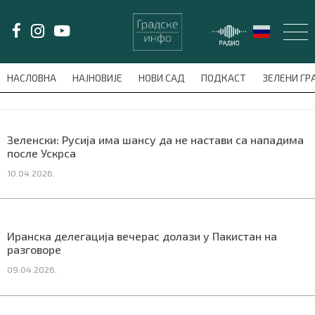
LAT/
ЋИР
НАСЛОВНА
НАЈНОВИЈЕ
НОВИ САД
ПОДКАСТ
ЗЕЛЕНИ Г
avni-meni'); $this_item = current( wp_filter_object_list( $menu_items,
НАСЛОВНА
Зеленски: Русија има шансу да не настави са нападима
после Ускрса
НАЈНОВИЈЕ
10.04.2026.
НОВИ САД
ПОДКАСТ
Иранска делегација вечерас долази у Пакистан на
разговоре
ЗЕЛЕНИ ГРАД
09.04.2026.
ВИДЕО