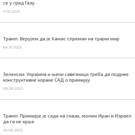
се у град Газу
11.10.2025.
Маркетинг
|
Услови коришћења
|
Политика приват
Трамп: Верујем да је Хамас спреман на трајни мир
ПРЕУЗМИТЕ НАШУ АПЛИКАЦИЈУ
04.10.2025.
Зеленски: Украјина и њени савезници треба да подрже
конструктивне кораке САД о примирју
08.08.2025.
Трамп: Примирје је сада на снази, молим Иран и Израел
да га не крше
24.06.2025.