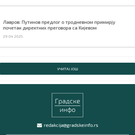
Лавров: Путинов предлог о тродневном примирју
почетак директних преговора са Кијевом
29.04.2025.
УЧИТАЈ ЈОШ
redakcija@gradskeinfo.rs