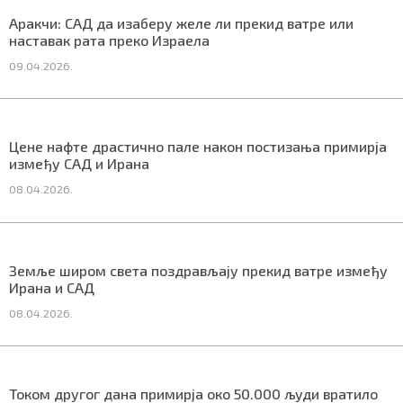
СПЕЦИЈАЛИ
Аракчи: САД да изаберу желе ли прекид ватре или
наставак рата преко Израела
БЛОГ
09.04.2026.
СРБИЈА
СВЕТ
Цене нафте драстично пале након постизања примирја
између САД и Ирана
ЖИВОТ И СТИЛ
08.04.2026.
СПОРТ
БИЗНИС
Земље широм света поздрављају прекид ватре између
Ирана и САД
08.04.2026.
redakcija@gradskeinfo.rs
ПРАТИТЕ НАС
Током другог дана примирја око 50.000 људи вратило