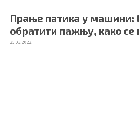
Прање патика у машини: 
обратити пажњу, како се 
25.03.2022.
ности
|
О нама