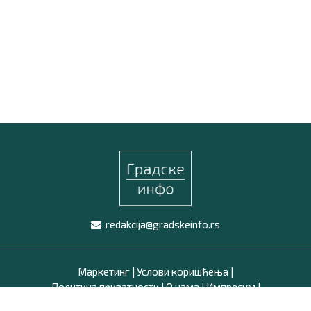
redakcija@gradskeinfo.rs
Маркетинг
|
Услови коришћења
|
Политика приватности
|
О нама
|
Импресум
|
Latinica /
Ћирилица