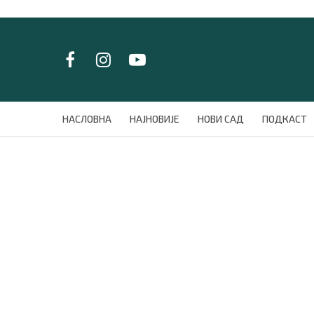
LAT/
ЋИР
НАСЛОВНА
НАСЛОВНА
НАЈНОВИЈЕ
НОВИ САД
ПОДКАСТ
НАЈНОВИЈЕ
НОВИ САД
ПОДКАСТ
ЗЕЛЕНИ ГРАД
ВИДЕО
СПЕЦИЈАЛИ
БЛОГ
СРБИЈА
СВЕТ
ЖИВОТ И СТИЛ
СПОРТ