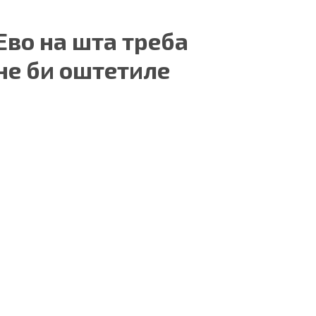
Ево на шта треба
не би оштетиле