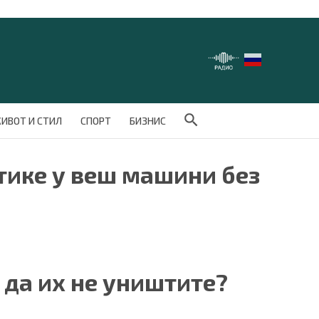
Search Button
ИВОТ И СТИЛ
СПОРТ
БИЗНИС
тике у веш машини без
а да их не уништите?