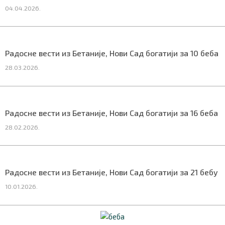
04.04.2026.
СПЕЦИЈАЛИ
БЛОГ
Радосне вести из Бетаније, Нови Сад богатији за 10 беба
СРБИЈА
28.03.2026.
СВЕТ
ЖИВОТ И СТИЛ
Радосне вести из Бетаније, Нови Сад богатији за 16 беба
СПОРТ
28.02.2026.
БИЗНИС
Радосне вести из Бетаније, Нови Сад богатији за 21 бебу
redakcija@gradskeinfo.rs
10.01.2026.
ПРАТИТЕ НАС