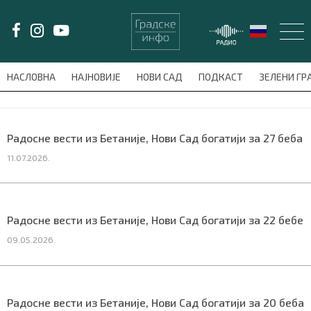
LAT/
ЋИР
НАСЛОВНА
НАЈНОВИЈЕ
НОВИ САД
ПОДКАСТ
ЗЕЛЕНИ Г
avni-meni'); $this_item = current( wp_filter_object_list( $menu_items,
НАСЛОВНА
Радосне вести из Бетаније, Нови Сад богатији за 27 беба
11.07.2026.
НАЈНОВИЈЕ
НОВИ САД
Радосне вести из Бетаније, Нови Сад богатији за 22 бебе
ПОДКАСТ
09.05.2026.
ЗЕЛЕНИ ГРАД
ВИДЕО
Радосне вести из Бетаније, Нови Сад богатији за 20 бебa