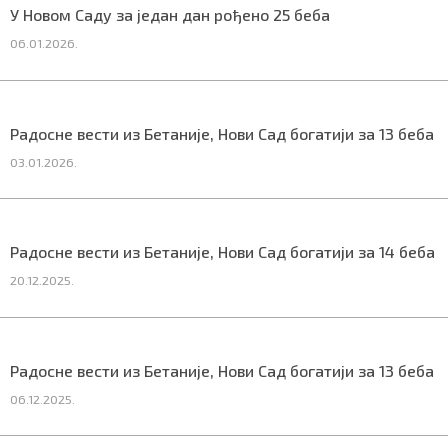
У Новом Саду за један дан рођено 25 беба
06.01.2026.
Маркетинг
|
Услови коришћења
|
Политика приват
Радосне вести из Бетаније, Нови Сад богатији за 13 беба
ПРЕУЗМИТЕ НАШУ АПЛИКАЦИЈУ
03.01.2026.
Радосне вести из Бетаније, Нови Сад богатији за 14 беба
20.12.2025.
Радосне вести из Бетаније, Нови Сад богатији за 13 беба
06.12.2025.