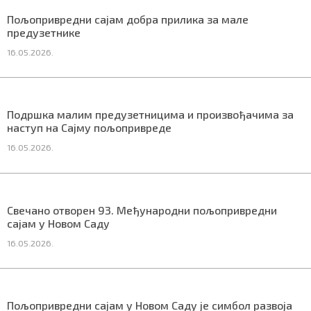
СПЕЦИЈАЛИ
Пољопривредни сајам добра прилика за мале
предузетнике
БЛОГ
16.05.2026.
СРБИЈА
СВЕТ
Подршка малим предузетницима и произвођачима за
наступ на Сајму пољопривреде
ЖИВОТ И СТИЛ
16.05.2026.
СПОРТ
БИЗНИС
Свечано отворен 93. Међународни пољопривредни
сајам у Новом Саду
16.05.2026.
redakcija@gradskeinfo.rs
ПРАТИТЕ НАС
Пољопривредни сајам у Новом Саду je симбол развоја