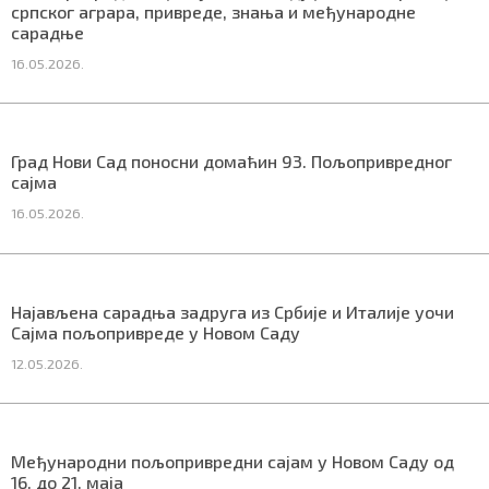
српског аграра, привреде, знања и међународне
сарадње
16.05.2026.
Маркетинг
|
Услови коришћења
|
Политика приват
Град Нови Сад поносни домаћин 93. Пољопривредног
ПРЕУЗМИТЕ НАШУ АПЛИКАЦИЈУ
сајма
16.05.2026.
Најављена сарадња задруга из Србије и Италије уочи
Сајма пољопривреде у Новом Саду
12.05.2026.
Међународни пољопривредни сајам у Новом Саду од
16. до 21. маја