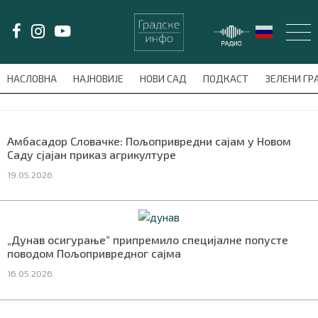
LAT/
ЋИР
НАСЛОВНА
НАЈНОВИЈЕ
НОВИ САД
ПОДКАСТ
ЗЕЛЕНИ Г
avni-meni'); $this_item = current( wp_filter_object_list( $menu_items,
НАСЛОВНА
Амбасадор Словачке: Пољопривредни сајам у Новом
Саду сјајан приказ агрикултуре
НАЈНОВИЈЕ
19.05.2026.
НОВИ САД
ПОДКАСТ
„Дунав осигурање” припремило специјалне попусте
поводом Пољопривредног сајма
ЗЕЛЕНИ ГРАД
16.05.2026.
ВИДЕО