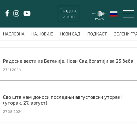
LAT/
ЋИР
НАСЛОВНА
НАЈНОВИЈЕ
НОВИ САД
ПОДКАСТ
ЗЕЛЕНИ Г
avni-meni'); $this_item = current( wp_filter_object_list( $menu_items,
НАСЛОВНА
Радосне вести из Бетаније, Нови Сад богатији за 25 беба
23.11.2024.
НАЈНОВИЈЕ
НОВИ САД
Ево шта нам доноси последњи августовски уторак!
ПОДКАСТ
(уторак, 27. август)
27.08.2024.
ЗЕЛЕНИ ГРАД
ВИДЕО