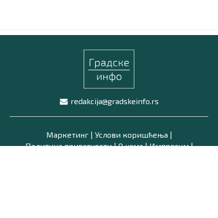
Маркетинг
|
Услови коришћења
|
Политика приват
ПРЕУЗМИТЕ НАШУ АПЛИКАЦИЈУ
redakcija@gradskeinfo.rs
Маркетинг
|
Услови коришћења
|
Политика приватности
|
О нама
|
Импресум
|
Latinica /
Ћирилица