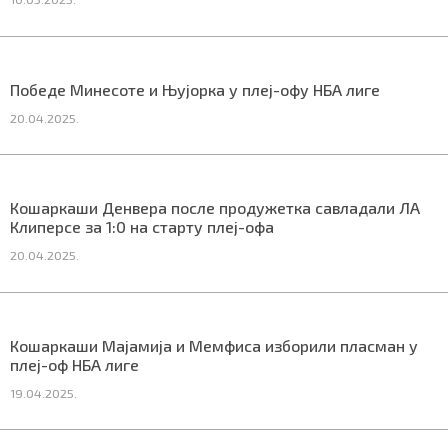
Маркетинг
|
Услови коришћења
|
Политика приват
Победе Минесоте и Њујорка у плеј-офу НБА лиге
20.04.2025.
ПРЕУЗМИТЕ НАШУ АПЛИКАЦИЈУ
Кошаркаши Денвера после продужетка савладали ЛА
Клиперсе за 1:0 на старту плеј-офа
20.04.2025.
Кошаркаши Мајамија и Мемфиса изборили пласман у
плеј-оф НБА лиге
19.04.2025.