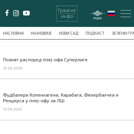
LAT/
ЋИР
НАСЛОВНА
НАЈНОВИЈЕ
НОВИ САД
ПОДКАСТ
ЗЕЛЕНИ Г
avni-meni'); $this_item = current( wp_filter_object_list( $menu_items,
НАСЛОВНА
Познат распоред плеј-офа Суперлиге
10.04.2026.
НАЈНОВИЈЕ
НОВИ САД
Фудбалери Копенхагена, Карабага, Фенербахчеа и
ПОДКАСТ
Ренџерса у плеј-офу за ЛШ
13.08.2025.
ЗЕЛЕНИ ГРАД
ВИДЕО