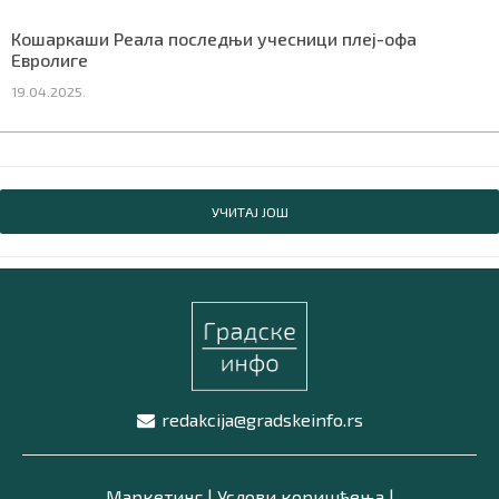
Кошаркаши Реала последњи учесници плеј-офа
Евролиге
19.04.2025.
УЧИТАЈ ЈОШ
redakcija@gradskeinfo.rs
Маркетинг
|
Услови коришћења
|