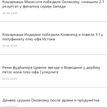
Кошаркаши Минесоте победили Оклахому, смањили 2-1
СПЕЦИЈАЛИ
резултат у финалној серији Запада
25.05.2025.
БЛОГ
СРБИЈА
Кошаркаши Индијане победили Кливленд и повели 3:1 у
СВЕТ
полуфиналу плеј-офа Истока
12.05.2025.
ЖИВОТ И СТИЛ
СПОРТ
Реми фудбалера Црвене звезде и Војводине у дербију
БИЗНИС
петог кола плеј-офа Суперлиге
12.05.2025.
redakcija@gradskeinfo.rs
Денвер срушио Оклахому после драме и продужетка
ПРАТИТЕ НАС
10.05.2025.