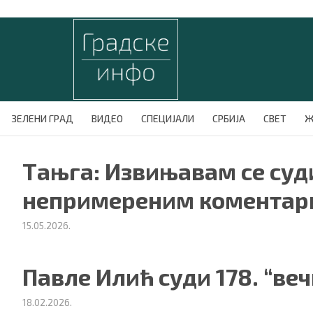
ЗЕЛЕНИ ГРАД
ВИДЕО
СПЕЦИЈАЛИ
СРБИЈА
СВЕТ
Ж
Тањга: Извињавам се суд
непримереним коментари
15.05.2026.
Павле Илић суди 178. “ве
18.02.2026.