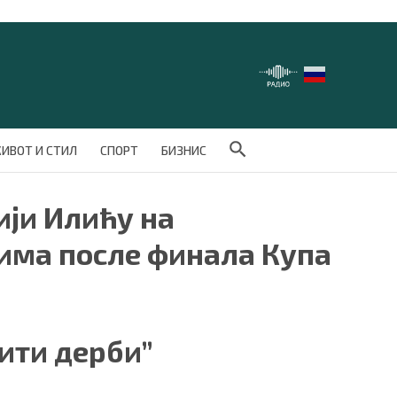
Search Button
ИВОТ И СТИЛ
СПОРТ
БИЗНИС
ији Илићу на
ма после финала Купа
чити дерби”