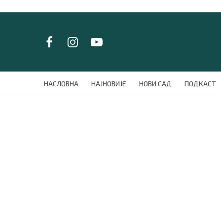
LAT/
ЋИР
НАСЛОВНА
НАСЛОВНА
НАЈНОВИЈЕ
НОВИ САД
ПОДКАСТ
НАЈНОВИЈЕ
НОВИ САД
ПОДКАСТ
ЗЕЛЕНИ ГРАД
ВИДЕО
СПЕЦИЈАЛИ
БЛОГ
СРБИЈА
СВЕТ
ЖИВОТ И СТИЛ
СПОРТ