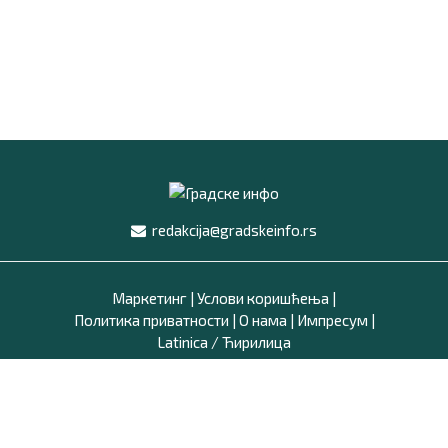
redakcija@gradskeinfo.rs
Маркетинг
|
Услови коришћења
|
Политика приватности
|
О нама
|
Импресум
|
Latinica /
Ћирилица