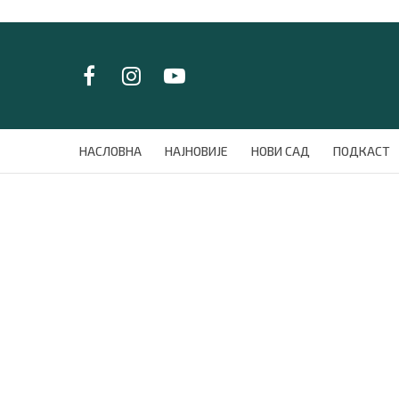
LAT/
ЋИР
НАСЛОВНА
НАСЛОВНА
НАЈНОВИЈЕ
НОВИ САД
ПОДКАСТ
НАЈНОВИЈЕ
НОВИ САД
ПОДКАСТ
ЗЕЛЕНИ ГРАД
ВИДЕО
СПЕЦИЈАЛИ
БЛОГ
СРБИЈА
СВЕТ
ЖИВОТ И СТИЛ
СПОРТ