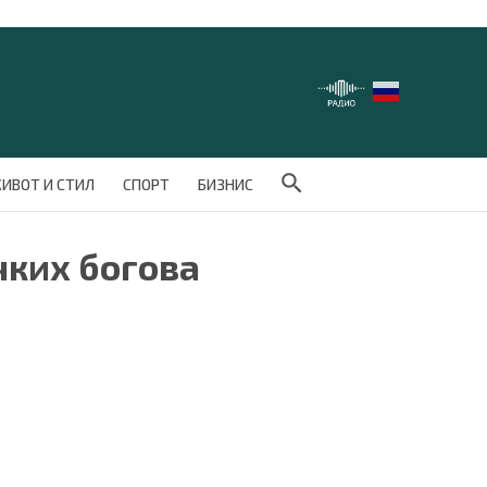
Search Button
ИВОТ И СТИЛ
СПОРТ
БИЗНИС
чких богова