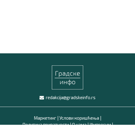
redakcija@gradskeinfo.rs
Маркетинг
|
Услови коришћења
|
Политика приватности
|
О нама
|
Импресум
|
Latinica /
Ћирилица