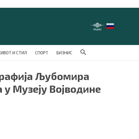
Search Button
ИВОТ И СТИЛ
СПОРТ
БИЗНИС
графија Љубомира
ја у Музеју Војводине