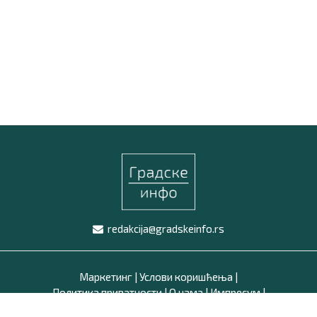
redakcija@gradskeinfo.rs
Маркетинг
|
Услови коришћења
|
Политика приватности
|
О нама
|
Импресум
|
Latinica /
Ћирилица