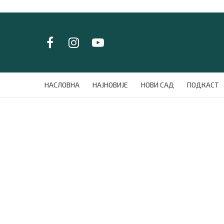
LAT/
ЋИР
НАСЛОВНА
НАСЛОВНА
НАЈНОВИЈЕ
НОВИ САД
ПОДКАСТ
НАЈНОВИЈЕ
НОВИ САД
ПОДКАСТ
ЗЕЛЕНИ ГРАД
ВИДЕО
СПЕЦИЈАЛИ
БЛОГ
СРБИЈА
СВЕТ
ЖИВОТ И СТИЛ
СПОРТ