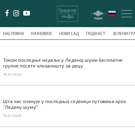
LAT/
ЋИР
НАСЛОВНА
НАЈНОВИЈЕ
НОВИ САД
ПОДКАСТ
ЗЕЛЕНИ Г
avni-meni'); $this_item = current( wp_filter_object_list( $menu_items,
НАСЛОВНА
Током последње недеље у Леденој шуми бесплатне
групне посете клизалишту за децу
НАЈНОВИЈЕ
16.01.2026.
НОВИ САД
ПОДКАСТ
Шта нас очекује у последњој седмици путовања кроз
“Ледену шуму”
ЗЕЛЕНИ ГРАД
15.01.2026.
ВИДЕО