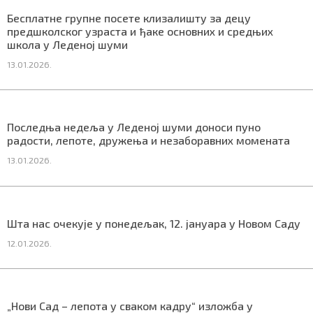
СПЕЦИЈАЛИ
Бесплатне групне посете клизалишту за децу
предшколског узраста и ђаке основних и средњих
школа у Леденој шуми
БЛОГ
13.01.2026.
СРБИЈА
СВЕТ
Последња недеља у Леденој шуми доноси пуно
ЖИВОТ И СТИЛ
радости, лепоте, дружења и незаборавних момената
13.01.2026.
СПОРТ
БИЗНИС
Шта нас очекује у понедељак, 12. јануара у Новом Саду
12.01.2026.
redakcija@gradskeinfo.rs
ПРАТИТЕ НАС
„Нови Сад – лепота у сваком кадру“ изложба у