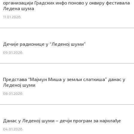
организацији Градских инфо поново у оквиру фестивала
Ледена шума
11.01.2026.
Маркетинг
|
Услови коришћења
|
Политика приват
Дечије радионице у “Леденој шуми”
ПРЕУЗМИТЕ НАШУ АПЛИКАЦИЈУ
09.01.2026.
Представа “Мајмун Миша у земљи слаткиша” данас у
Леденој шуми
08.01.2026.
Данас у Леденој шуми – дечји програм за најмлађе
04.01.2026.