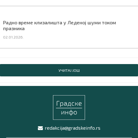
Радно време клизалишта у Леденој шуми током
празника
02.01.2026.
УЧИТАЈ ЈОШ
redakcija@gradskeinfo.rs