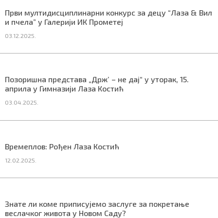
СПЕЦИЈАЛИ
Први мултидисциплинарни конкурс за децу “Лаза & Вил
и пчела” у Галерији ИК Прометеј
БЛОГ
03.12.2025.
СРБИЈА
СВЕТ
Позоришна представа „Држ’ – не дај“ у уторак, 15.
априла у Гимназији Лазa Костић
ЖИВОТ И СТИЛ
03.04.2025.
СПОРТ
БИЗНИС
Времеплов: Рођен Лаза Костић
12.02.2025.
redakcija@gradskeinfo.rs
Знате ли коме приписујемо заслуге за покретање
ПРАТИТЕ НАС
веслачког живота у Новом Саду?