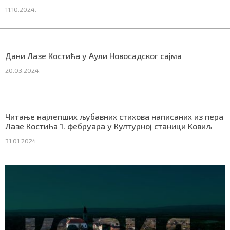
11.10.2024.
Маркетинг
|
Услови коришћења
|
Политика приват
Дани Лазе Костића у Аули Новосадског сајма
20.03.2024.
ПРЕУЗМИТЕ НАШУ АПЛИКАЦИЈУ
Читање најлепших љубавних стихова написаних из пера
Лазе Костића 1. фебруара у Културној станици Ковиљ
31.01.2024.