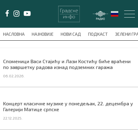
LAT/
ЋИР
НАСЛОВНА
НАЈНОВИЈЕ
НОВИ САД
ПОДКАСТ
ЗЕЛЕНИ Г
avni-meni'); $this_item = current( wp_filter_object_list( $menu_items,
НАСЛОВНА
Споменици Васи Стајићу и Лази Костићу биће враћени
по завршетку радова изнад подземних гаража
НАЈНОВИЈЕ
06.02.2026.
НОВИ САД
ПОДКАСТ
Концерт класичне музике у понедељак, 22. децембра у
Галерији Матице српске
ЗЕЛЕНИ ГРАД
22.12.2025.
ВИДЕО