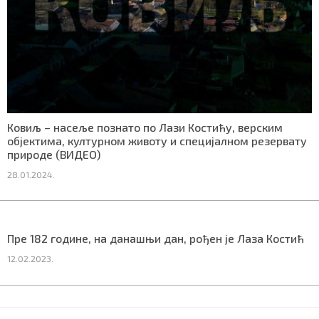
Ковиљ – насеље познато по Лази Костићу, верским
објектима, културном животу и специјалном резервату
природе (ВИДЕО)
28.01.2024.
Пре 182 године, на данашњи дан, рођен је Лаза Костић
12.02.2023.