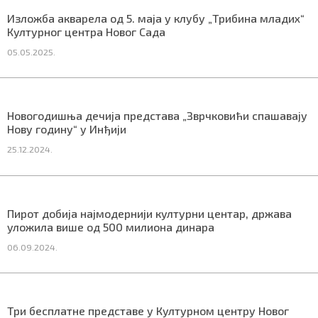
СПЕЦИЈАЛИ
Изложба акварела од 5. маја у клубу „Трибина младих“
Културног центра Новог Сада
БЛОГ
05.05.2025.
СРБИЈА
СВЕТ
Новогодишња дечија представа „Зврчковићи спашавају
Нову годину“ у Инђији
ЖИВОТ И СТИЛ
25.12.2024.
СПОРТ
БИЗНИС
Пирот добија најмодернији културни центар, држава
уложила више од 500 милиона динара
06.09.2024.
redakcija@gradskeinfo.rs
ПРАТИТЕ НАС
Три бесплатне представе у Културном центру Новог