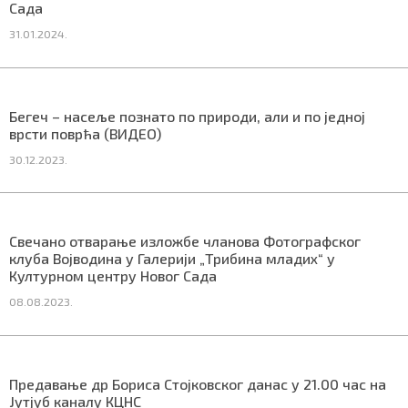
Сада
31.01.2024.
Маркетинг
|
Услови коришћења
|
Политика приват
Бегеч – насеље познато по природи, али и по једној
врсти поврћа (ВИДЕО)
ПРЕУЗМИТЕ НАШУ АПЛИКАЦИЈУ
30.12.2023.
Свечано отварање изложбе чланова Фотографског
клуба Војводина у Галерији „Трибина младих“ у
Културном центру Новог Сада
08.08.2023.
Предавање др Бориса Стојковског данас у 21.00 час на
Јутјуб каналу КЦНС