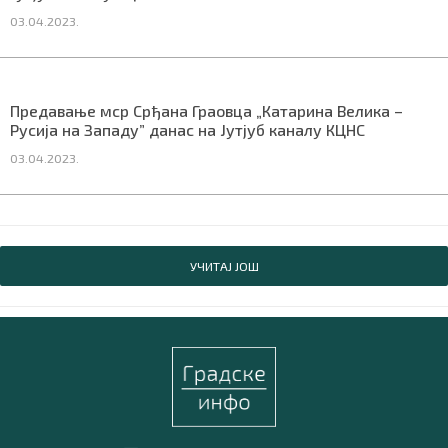
03.04.2023.
Предавање мср Срђана Граовца „Катарина Велика –
Русија на Западу” данас на Јутјуб каналу КЦНС
03.04.2023.
УЧИТАЈ ЈОШ