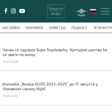
LAT/
ЋИР
НАСЛОВНА
НАЈНОВИЈЕ
НОВИ САД
ПОДКАСТ
ЗЕЛЕНИ Г
avni-meni'); $this_item = current( wp_filter_object_list( $menu_items,
НАСЛОВНА
Чачак се одужује Бори Ђорђевићу: Културни центар ће
се звати по њему
НАЈНОВИЈЕ
12.05.2026.
НОВИ САД
ПОДКАСТ
Изложба „Визија КОЛО 2023–2025” до 17. августа у
Ликовном салону КЦНС
ЗЕЛЕНИ ГРАД
11.08.2025.
ВИДЕО