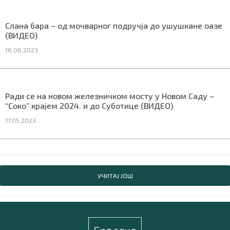
Слана бара – од мочварног подручја до ушушкане оазе
(ВИДЕО)
16.06.2023.
Ради се на новом железничком мосту у Новом Саду –
“Соко” крајем 2024. и до Суботице (ВИДЕО)
17.05.2023.
УЧИТАЈ ЈОШ