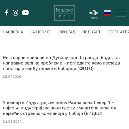
LAT/
ЋИР
НАСЛОВНА
НАЈНОВИЈЕ
НОВИ САД
ПОДКАСТ
ЗЕЛЕНИ Г
avni-meni'); $this_item = current( wp_filter_object_list( $menu_items,
НАСЛОВНА
Нестварни призори на Дунаву код Штранда! Водостај
направио велике проблеме – погледајте како изгледа
НАЈНОВИЈЕ
простор између плаже и Рибарца (ФОТО)
28.07.2026.
НОВИ САД
ПОДКАСТ
Упознајте Индустријске зоне: Радна зона Север 4 –
највећа индустријска зона где су смештене неке од
ЗЕЛЕНИ ГРАД
највећих страних компанија у Србији (ВИДЕО)
ВИДЕО
24.03.2024.