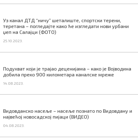
Уз канал ДТД “ничу” шеталиште, спортски терени,
теретана – погледајте како ће изгледати нови урбани
Маркетинг
|
Услови коришћења
|
Политика приват
џеп на Салајци (ФОТО)
25.10.2023.
ПРЕУЗМИТЕ НАШУ АПЛИКАЦИЈУ
Подухват који је трајао деценијама – како је Војводина
добила преко 900 километара каналске мреже
14.08.2023.
Видовданско насеље – насеље познато по Видовдану и
највећој новосадској пијаци (ВИДЕО)
04.08.2023.