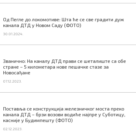
СПЕЦИЈАЛИ
Од Пегле до локомотиве: Шта ће се све градити дуж
БЛОГ
канала ДТД у Новом Саду (ФОТО)
СРБИЈА
30.01.2024.
СВЕТ
ЖИВОТ И СТИЛ
Званично: На каналу ДТД прави се шеталиште са обе
стране – 5 километара нове пешачке стазе за
Новосађане
СПОРТ
07.12.2023.
БИЗНИС
redakcija@gradskeinfo.rs
Поставља се конструкција железничког моста преко
канала ДТД – брзи возови водиће најпре у Суботицу,
касније у Будимпешту (ФОТО)
02.12.2023.
ПРАТИТЕ НАС