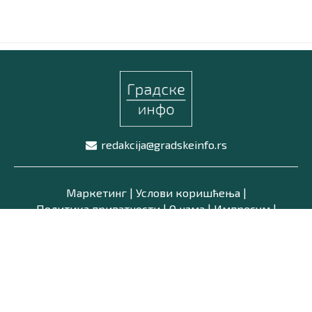
Маркетинг
|
Услови коришћења
|
Политика приват
ПРЕУЗМИТЕ НАШУ АПЛИКАЦИЈУ
redakcija@gradskeinfo.rs
Маркетинг
|
Услови коришћења
|
Политика приватности
|
О нама
|
Импресум
|
Latinica /
Ћирилица