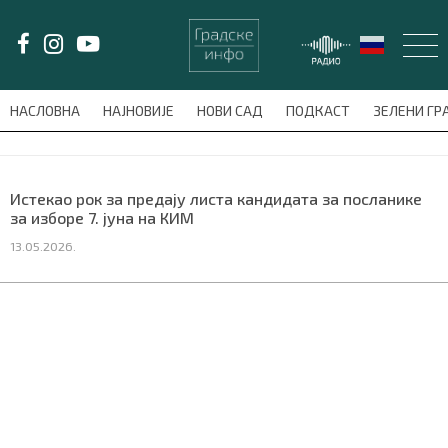
LAT/
ЋИР
НАСЛОВНА
НАЈНОВИЈЕ
НОВИ САД
ПОДКАСТ
ЗЕЛЕНИ Г
avni-meni'); $this_item = current( wp_filter_object_list( $menu_items,
НАСЛОВНА
Истекао рок за предају листа кандидата за посланике
за изборе 7. јуна на КИМ
НАЈНОВИЈЕ
13.05.2026.
НОВИ САД
ПОДКАСТ
ЗЕЛЕНИ ГРАД
ВИДЕО