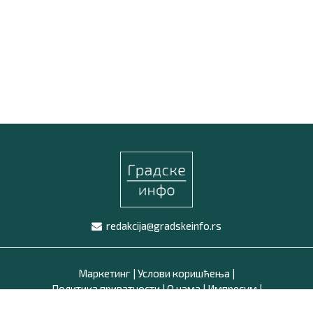
redakcija@gradskeinfo.rs
Маркетинг
|
Услови коришћења
|
Политика приватности
|
О нама
|
Импресум
|
Latinica /
Ћирилица