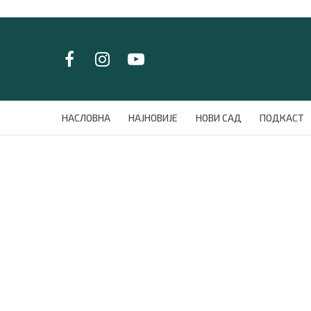
LAT/
ЋИР
НАСЛОВНА
НАСЛОВНА
НАЈНОВИЈЕ
НОВИ САД
ПОДКАСТ
НАЈНОВИЈЕ
НОВИ САД
ПОДКАСТ
ЗЕЛЕНИ ГРАД
ВИДЕО
СПЕЦИЈАЛИ
БЛОГ
СРБИЈА
СВЕТ
ЖИВОТ И СТИЛ
СПОРТ