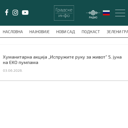
LAT/
ЋИР
НАСЛОВНА
НАЈНОВИЈЕ
НОВИ САД
ПОДКАСТ
ЗЕЛЕНИ Г
avni-meni'); $this_item = current( wp_filter_object_list( $menu_items,
НАСЛОВНА
Хуманитарна акција „Испружите руку за живот” 5. јуна
на ЕКО пумпама
НАЈНОВИЈЕ
03.06.2026.
НОВИ САД
ПОДКАСТ
ЗЕЛЕНИ ГРАД
ВИДЕО