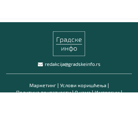
Маркетинг
|
Услови коришћења
|
Политика приват
ПРЕУЗМИТЕ НАШУ АПЛИКАЦИЈУ
redakcija@gradskeinfo.rs
Маркетинг
|
Услови коришћења
|
Политика приватности
|
О нама
|
Импресум
|
Latinica /
Ћирилица