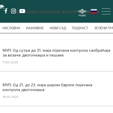
LAT/
ЋИР
НАСЛОВНА
НАЈНОВИЈЕ
НОВИ САД
ПОДКАСТ
ЗЕЛЕНИ Г
avni-meni'); $this_item = current( wp_filter_object_list( $menu_items,
НАСЛОВНА
МУП: Од сутра до 31. маја појачана контрола саобраћаја
за возаче двоточкаша и пешаке
НАЈНОВИЈЕ
17.05.2026.
НОВИ САД
ПОДКАСТ
МУП: Од 21. до 23. маја широм Европе појачана
контрола двоточкаша
ЗЕЛЕНИ ГРАД
18.05.2025.
ВИДЕО