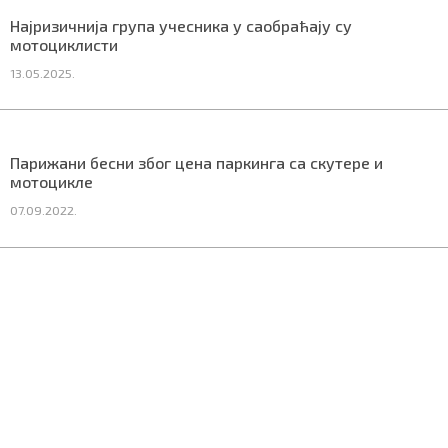
СПЕЦИЈАЛИ
Најризичнија група учесника у саобраћају су
мотоциклисти
БЛОГ
13.05.2025.
СРБИЈА
СВЕТ
Парижани бесни због цена паркинга са скутере и
мотоцикле
ЖИВОТ И СТИЛ
07.09.2022.
СПОРТ
БИЗНИС
redakcija@gradskeinfo.rs
ПРАТИТЕ НАС