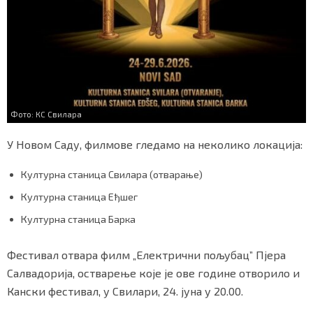
Маркетинг
|
Услови коришћења
|
Политика приват
ПРЕУЗМИТЕ НАШУ АПЛИКАЦИЈУ
Фото: КС Свилара
У Новом Саду, филмове гледамо на неколико локација:
Културна станица Свилара (отварање)
Културна станица Еђшег
Културна станица Барка
Фестивал отвара филм „Електрични пољубац” Пјера
Салвадорија, остварење које је ове године отворило и
Кански фестивал, у Свилари, 24. јуна у 20.00.