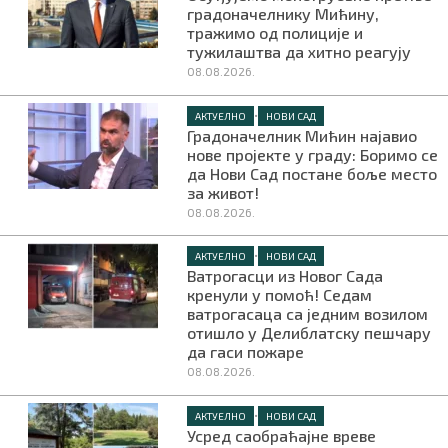
градоначелнику Мићину,
тражимо од полиције и
тужилаштва да хитно реагују
08.08.2026.
•
АКТУЕЛНО
НОВИ САД
Градоначелник Мићин најавио
нове пројекте у граду: Боримо се
да Нови Сад постане боље место
за живот!
08.08.2026.
•
АКТУЕЛНО
НОВИ САД
Ватрогасци из Новог Сада
кренули у помоћ! Седам
ватрогасаца са једним возилом
отишло у Делиблатску пешчару
да гаси пожаре
08.08.2026.
•
АКТУЕЛНО
НОВИ САД
Усред саобраћајне вреве