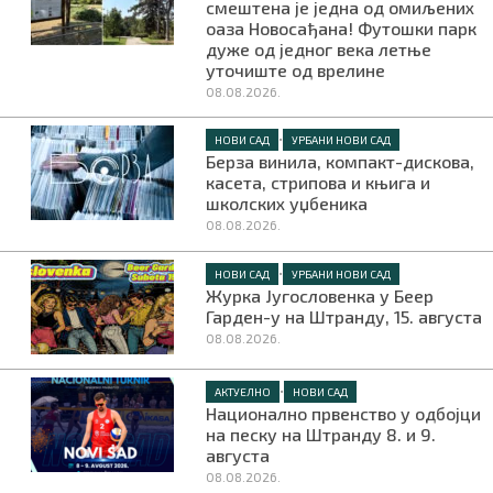
смештена је једна од омиљених
оаза Новосађана! Футошки парк
дуже од једног века летње
уточиште од врелине
08.08.2026.
•
НОВИ САД
УРБАНИ НОВИ САД
Берза винила, компакт-дискова,
касета, стрипова и књига и
школских уџбеника
08.08.2026.
•
НОВИ САД
УРБАНИ НОВИ САД
Журка Југословенка у Беер
Гарден-у на Штранду, 15. августа
08.08.2026.
•
АКТУЕЛНО
НОВИ САД
Национално првенство у одбојци
на песку на Штранду 8. и 9.
августа
08.08.2026.