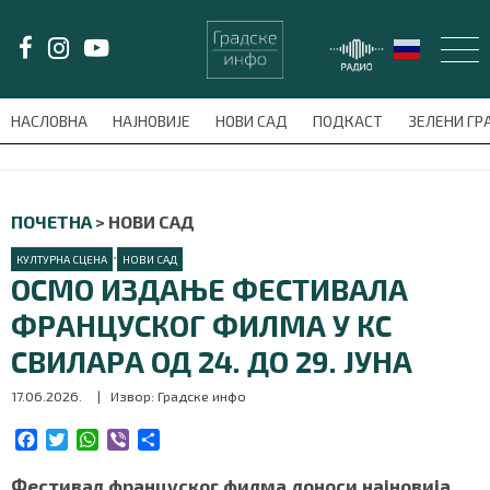
LAT/
ЋИР
НАСЛОВНА
НАЈНОВИЈЕ
НОВИ САД
ПОДКАСТ
ЗЕЛЕНИ Г
avni-meni'); $this_item = current( wp_filter_object_list( $menu_items,
НАСЛОВНА
ПОЧЕТНА
>
НОВИ САД
НАЈНОВИЈЕ
•
КУЛТУРНА СЦЕНА
НОВИ САД
ОСМО ИЗДАЊЕ ФЕСТИВАЛА
НОВИ САД
ФРАНЦУСКОГ ФИЛМА У КС
СВИЛАРА ОД 24. ДО 29. ЈУНА
ПОДКАСТ
17.06.2026.
| Извор: Градске инфо
ЗЕЛЕНИ ГРАД
F
T
W
V
S
a
w
h
i
h
ВИДЕО
c
i
a
b
a
Фестивал француског филма доноси најновија