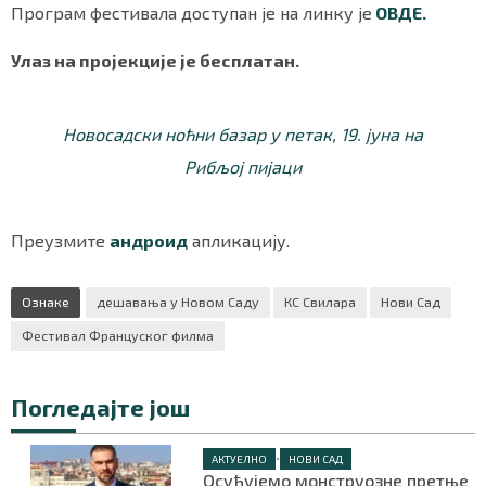
Програм фестивала доступан је на линку је
ОВДЕ.
Улаз на пројекције је бесплатан.
Новосадски ноћни базар у петак, 19. јуна на
Рибљој пијаци
Преузмите
андроид
апликацију.
Ознаке
дешавања у Новом Саду
КС Свилара
Нови Сад
Фестивал Француског филма
Погледајте још
•
АКТУЕЛНО
НОВИ САД
Осуђујемо монструозне претње