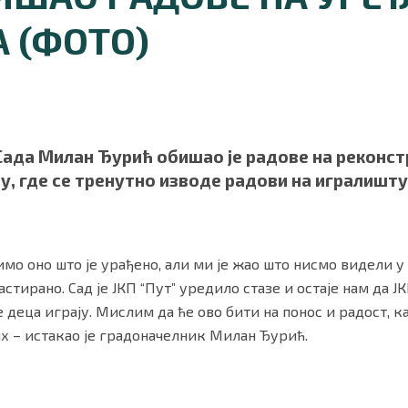
 (ФОТО)
Сада Милан Ђурић обишао је радове на реконс
ју, где се тренутно изводе радови на игралишт
ности
|
О нама
о оно што је урађено, али ми је жао што нисмо видели у 
стирано. Сад је ЈКП “Пут” уредило стазе и остаје нам да 
се деца играју. Мислим да ће ово бити на понос и радост, 
х – истакао је градоначелник Милан Ђурић.