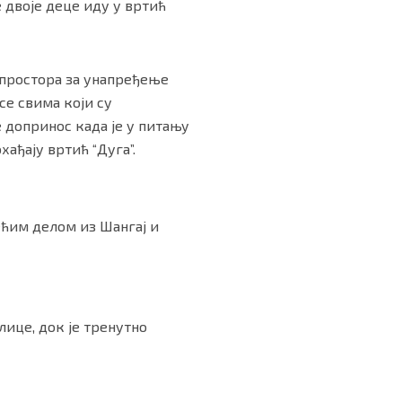
е двоје деце иду у вртић
о простора за унапређење
се свима који су
е допринос када је у питању
хађају вртић “Дуга”.
ећим делом из Шангај и
лице, док је тренутно