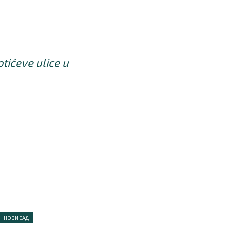
tićeve ulice u
НОВИ САД