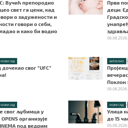
НС: Вучић препородио
Прва по
 цео свет га цени, кад
деци: Е
овори о задужености и
Градско
ости говори о себи,
унапре
владао и како би водио
здрављ
06.08.2026
•
НОВИ САД
АКТУЕЛНО
 дочекао свог “UFC”
Пројекц
а!
вечерас
Поклон 
06.08.2026
•
НОВИ САД
НОВИ САД
е свог љубимца у
Улица н
 OPENS организује
до 15 ч
INEMA под ведрим
06.08.2026