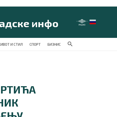
Search Button
ИВОТ И СТИЛ
СПОРТ
БИЗНИС
ВРТИЋА
ЛНИК
ЂЕЊУ