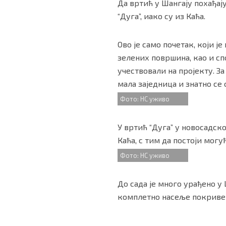
Да вртић у Шангају похађају
“Дуга”, иако су из Каћа.
Ово је само почетак, који 
зелених површина, као и сп
учествовали на пројекту. За
мала заједница и знатно се 
Фото: НС уживо
У вртић “Дуга” у новосадск
Каћа, с тим да постоји мог
Фото: НС уживо
До сада је много урађено у
комплетно насеље покриве