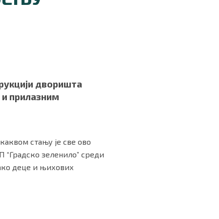
трукцији дворишта
у и прилазним
каквом стању је све ово
ЈКП “Градско зеленило” среди
како деце и њихових