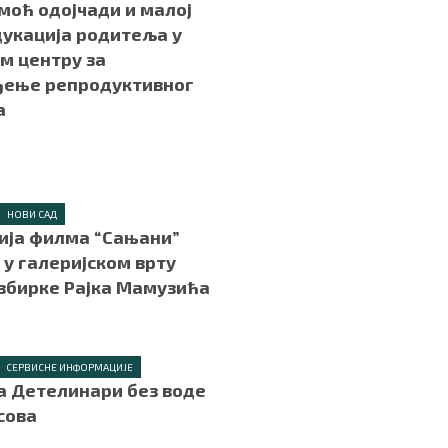
моћ одојчади и малој
дукација родитеља у
м центру за
ђење репродуктивног
а
.
НОВИ САД
ија филма “Сањани”
 у галеријском врту
збирке Рајка Мамузића
.
СЕРВИСНЕ ИНФОРМАЦИЈЕ
а Детелинари без воде
асова
.