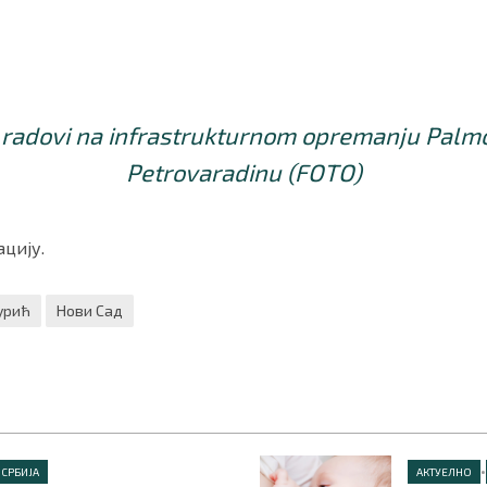
 radovi na infrastrukturnom opremanju Palmo
Petrovaradinu (FOTO)
цију.
урић
Нови Сад
•
СРБИЈА
АКТУЕЛНО