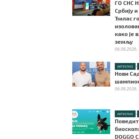
ГО СНС 
Србију и
Ђилас г
изолован
како је 
земљу
06.08.2026.
•
АКТУЕЛНО
Нови Сад
шампион
06.08.2026.
•
АКТУЕЛНО
Поведит
биоскоп:
DOGGO C