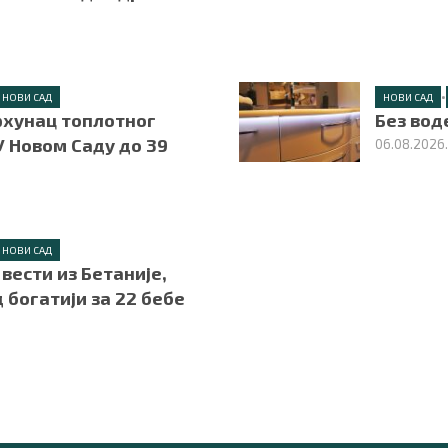
•
НОВИ САД
НОВИ САД
рхунац топлотног
Без вод
У Новом Саду до 39
06.08.2026
НОВИ САД
вести из Бетаније,
 богатији за 22 бебе