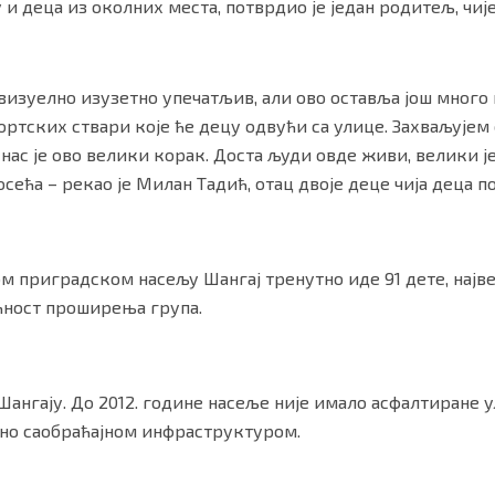
 и деца из околних места, потврдио је један родитељ, чиј
је визуелно изузетно упечатљив, али ово оставља још мног
ортских ствари које ће децу одвући са улице. Захваљујем 
 нас је ово велики корак. Доста људи овде живи, велики ј
осећа – рекао је Милан Тадић, отац двоје деце чија деца по
ом приградском насељу Шангај тренутно иде 91 дете, најв
ућност проширења група.
 Шангају. До 2012. године насеље није имало асфалтиране у
но саобраћајном инфраструктуром.