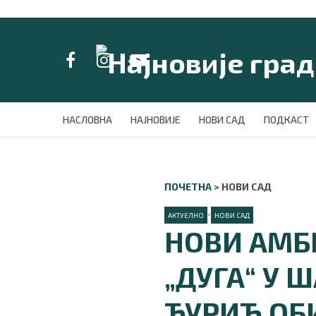
LAT/
ЋИР
НАСЛОВНА
НАСЛОВНА
НАЈНОВИЈЕ
НОВИ САД
ПОДКАСТ
НАЈНОВИЈЕ
НОВИ САД
ПОДКАСТ
ПОЧЕТНА
>
НОВИ САД
ЗЕЛЕНИ ГРАД
ВИДЕО
•
АКТУЕЛНО
НОВИ САД
СПЕЦИЈАЛИ
НОВИ АМБ
БЛОГ
СРБИЈА
„ДУГА“ У 
СВЕТ
ЖИВОТ И СТИЛ
ЂУРИЋ ОБ
СПОРТ