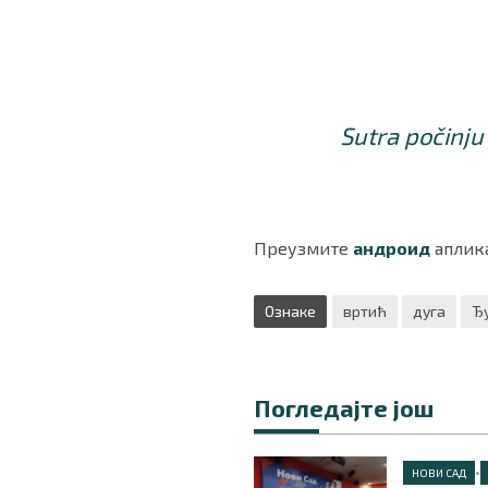
Sutra počinju
Преузмите
андроид
аплика
Ознаке
вртић
дуга
Ђ
Погледајте још
•
НОВИ САД