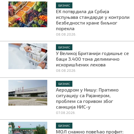
БИЗНИС
ЕК потврдила да Србија
испуњава стандарде у контроли
безбедности хране биљног
порекла
08.08.2026.
БИЗНИС
У Великој Британији годишње се
баци 3.400 тона делимично
искоришћених лекова
08.08.2026.
БИЗНИС
Аеродром у Нишу: Пратимо
ситуацију са Рајанером,
проблем са горивом због
санкција НИС-у
07.08.2026.
БИЗНИС
МОЛ снажно повећао профит: