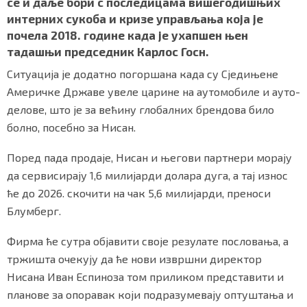
се и даље бори с последицама вишегодишњих
интерних сукоба и кризе управљања која је
почела 2018. године када је ухапшен њен
тадашњи председник Карлос Госн.
Маркетинг
|
Услови коришћења
|
Политика приват
Ситуација је додатно погоршана када су Сједињене
Америчке Државе увеле царине на аутомобиле и ауто-
ПРЕУЗМИТЕ НАШУ АПЛИКАЦИЈУ
делове, што је за већину глобалних брендова било
болно, посебно за Нисан.
Поред пада продаје, Нисан и његови партнери морају
да сервисирају 1,6 милијарди долара дуга, а тај износ
ће до 2026. скочити на чак 5,6 милијарди, преноси
Блумберг.
Фирма ће сутра објавити своје резулате пословања, а
тржишта очекују да ће нови извршни директор
Нисана Иван Еспиноза том приликом представити и
планове за опоравак који подразумевају оптуштања и