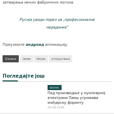
затварања неких фабричких погона.
Русија уводи порез за „професионалне
нераднике“
Преузмите
андроид
апликацију.
Ознаке
Јапан
Нисан
отпуштања
Погледајте још
БИЗНИС
Пад производње у нуклеарној
електрани Пакш угрожава
мађарску форинту
09.08.2026.