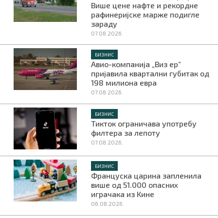
Више цене нафте и рекордне
рафинеријске марже подигле
зараду
07.08.2026.
БИЗНИС
Авио-компанија „Виз ер”
пријавила квартални губитак од
198 милиона евра
07.08.2026.
БИЗНИС
Тикток ограничава употребу
филтера за лепоту
07.08.2026.
БИЗНИС
Француска царина запленила
више од 51.000 опасних
играчака из Кине
06.08.2026.