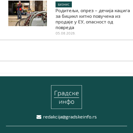
БИЗНИС
Родитељи, опрез – дечија кацига
за бицикл хитно повучена из
продаје у ЕУ, опасност од
повреда
05.08.2026.
redakcija@gradskeinfo.rs