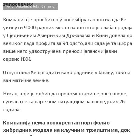
запослених.
o
r
p
СПЕЦИЈАЛИ
Фото: Unsplash/John Cameron
k
p
Компанија је првобитно у новембру саопштила да ће
БЛОГ
укинути 9.000 радних места након што је слаба продаја
СРБИЈА
у Сједињеним Америчким Државама и Кини довела до
великог пада профита за 94 одсто, али сада је та цифра
СВЕТ
више него удвостручена, преноси јапански јавни
сервис НХК.
ЖИВОТ И СТИЛ
Отпуштања ће погодити како раднике у Јапану, тако и
СПОРТ
ван матичне земље.
БИЗНИС
Нисан, који је одбио да прокоментарише ове наводе,
суочава се са најтежом ситуацијом за последњих 26
redakcija@gradskeinfo.rs
година.
Компанија нема конкурентан портфолио
хибридних модела на кључним тржиштима, док
ПРАТИТЕ НАС