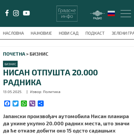
LAT/
ЋИР
НАСЛОВНА
НАЈНОВИЈЕ
НОВИ САД
ПОДКАСТ
ЗЕЛЕНИ Г
avni-meni'); $this_item = current( wp_filter_object_list( $menu_items,
ПОЧЕТНА
>
БИЗНИС
НАСЛОВНА
БИЗНИС
НАЈНОВИЈЕ
НИСАН ОТПУШТА 20.000
РАДНИКА
НОВИ САД
13.05.2025.
| Извор: Политика
ПОДКАСТ
F
T
W
V
S
a
w
h
i
h
ЗЕЛЕНИ ГРАД
c
i
a
b
a
Јапански произвођач аутомобила Нисан планира
e
t
t
e
r
да укине укупно 20.000 радних места, што значи
ВИДЕО
b
t
s
r
e
да ће отказе добити око 15 одсто садашњих
o
e
A