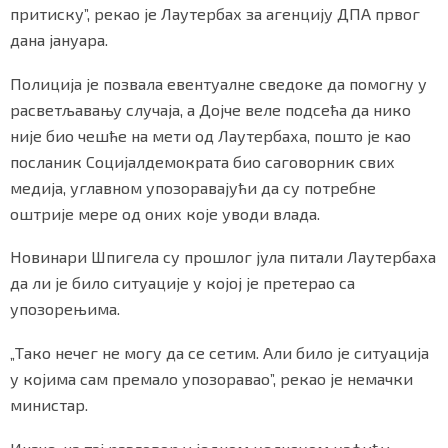
притиску”, рекао је Лаутербах за агенцију ДПА првог
дана јануара.
Полиција је позвала евентуалне сведоке да помогну у
Маркетинг
|
Услови коришћења
|
Политика приват
расветљавању случаја, а Дојче веле подсећа да нико
није био чешће на мети од Лаутербаха, пошто је као
ПРЕУЗМИТЕ НАШУ АПЛИКАЦИЈУ
посланик Социјалдемократа био саговорник свих
медија, углавном упозоравајући да су потребне
оштрије мере од оних које уводи влада.
Новинари Шпигела су прошлог јула питали Лаутербаха
да ли је било ситуације у којој је претерао са
упозорењима.
„Тако нечег не могу да се сетим. Али било је ситуација
у којима сам премало упозоравао”, рекао је немачки
министар.