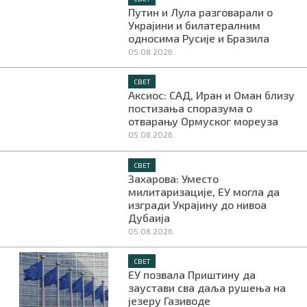
Путин и Лула разговарали о
Украјини и билатералним
односима Русије и Бразила
05.08.2026.
СВЕТ
Аксиос: САД, Иран и Оман близу
постизања споразума о
отварању Ормуског мореуза
05.08.2026.
СВЕТ
Захарова: Уместо
милитаризације, ЕУ могла да
изгради Украјину до нивоа
Дубаија
05.08.2026.
СВЕТ
ЕУ позвала Приштину да
заустави сва даља рушења на
језеру Газиводе