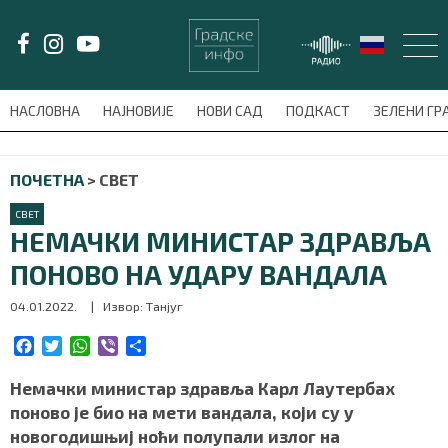
LAT/
ЋИР
НАСЛОВНА
НАЈНОВИЈЕ
НОВИ САД
ПОДКАСТ
ЗЕЛЕНИ Г
avni-meni'); $this_item = current( wp_filter_object_list( $menu_items,
ПОЧЕТНА
>
СВЕТ
НАСЛОВНА
СВЕТ
НАЈНОВИЈЕ
НЕМАЧКИ МИНИСТАР ЗДРАВЉА
ПОНОВО НА УДАРУ ВАНДАЛА
НОВИ САД
04.01.2022.
| Извор: Танјуг
ПОДКАСТ
F
T
W
V
S
a
w
h
i
h
ЗЕЛЕНИ ГРАД
c
i
a
b
a
Немачки министар здравља Карл Лаутербах
e
t
t
e
r
поново је био на мети вандала, који су у
ВИДЕО
b
t
s
r
e
новогодишњиј ноћи полупали излог на
o
e
A