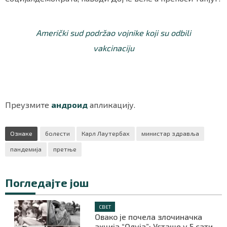
Američki sud podržao vojnike koji su odbili
vakcinaciju
Преузмите
андроид
апликацију.
Ознаке
болести
Карл Лаутербах
министар здравља
пандемија
претње
Погледајте још
СВЕТ
Овако је почела злочиначка
акција “Олуја”: Усташе у 5 сати