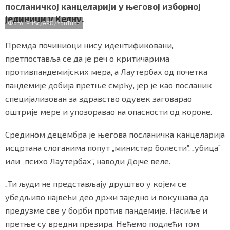
посланичкој канцеларији у његовој изборној
o
r
p
СПЕЦИЈАЛИ
јединици у Келну.
k
p
Фото: PrtSc/ARD/YouTube
БЛОГ
Премда починиоци нису идентификовани,
СРБИЈА
претпоставља се да је реч о критичарима
противпандемијских мера, а Лаутербах од почетка
СВЕТ
пандемије добија претње смрћу, јер је као посланик
специјализован за здравство одувек заговарао
ЖИВОТ И СТИЛ
оштрије мере и упозоравао на опасности од короне.
СПОРТ
Средином децембра је његова посланичка канцеларија
исцртана слоганима попут „министар болести”, „убица”
БИЗНИС
или „психо Лаутербах”, наводи Дојче веле.
redakcija@gradskeinfo.rs
„Ти људи не представљају друштво у којем се
убедљиво највећи део држи заједно и покушава да
предузме све у борби против пандемије. Насиље и
ПРАТИТЕ НАС
претње су вредни презира. Нећемо подлећи том