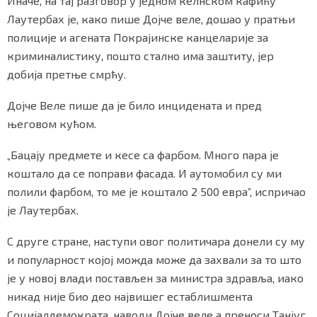
Иначе, на тај разговор у једном келнском кафићу
Лаутербах је, како пише Дојче веле, дошао у пратњи
полиције и агената Покрајинске канцеларије за
криминалистику, пошто стално има заштиту, јер
добија претње смрћу.
Дојче Веле пише да је било инцидената и пред
његовом кућом.
„Бацају предмете и кесе са фарбом. Много пара је
коштало да се поправи фасада. И аутомобил су ми
полили фарбом, то ме је коштало 2 500 евра”, испричао
је Лаутербах.
С друге стране, наступи овог политичара донели су му
и популарност којој можда може да захвали за то што
је у новој влади постављен за министра здравља, иако
никад није био део највишег естаблишмента
Социјалдемократа, наводи Дојче веле а преноси Танјуг.