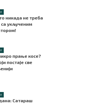
ИЛ
то никада не треба
 са укљученим
атором!
ИЛ
микро прање косе?
оји постаје све
енији
ИЛ
дана: Сатараш