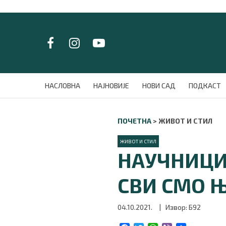
LAT/
ЋИР
НАСЛОВНА
НАСЛОВНА
НАЈНОВИЈЕ
НОВИ САД
ПОДКАСТ
НАЈНОВИЈЕ
НОВИ САД
ПОЧЕТНА
>
ЖИВОТ И СТИЛ
ПОДКАСТ
ЗЕЛЕНИ ГРАД
ЖИВОТ И СТИЛ
ВИДЕО
НАУЧНИЦИ 
СПЕЦИЈАЛИ
БЛОГ
СВИ СМО 
СРБИЈА
СВЕТ
04.10.2021.
| Извор: Б92
ЖИВОТ И СТИЛ
СПОРТ