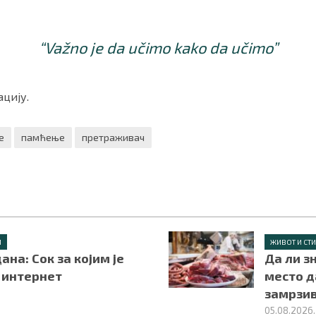
“Važno je da učimo kako da učimo”
цију.
е
памћење
претраживач
Л
ЖИВОТ И СТ
ана: Сок за којим је
Да ли з
 интернет
место д
замрзи
05.08.2026.