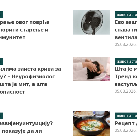
Л
ЖИВОТ И СТ
рање овог поврћа
Ево заш
порити старење и
спавати
 имунитет
вентил
05.08.2026.
Л
ЖИВОТ И СТ
 клима заиста крива за
Шта је 
у? – Неурофизиолог
Тренд к
шта је мит, а шта
заступљ
 опасност
05.08.2026.
Л
ЖИВОТ И СТ
азвијенуинтуицију?
Рецепт 
и показује да ли
05.08.2026.