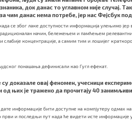
знаника, док данас то углавном није случај. Та
за чим данас нема потребе, јер нас Фејсбук по
 када се због лаке доступности информација улењимо јер 
 традиционалан начин, бележењем и памћењем релевантни
и слабије концентрације, а самим тим и лошијег краткор
људског понашања дефинисали као Гугл ефекат.
је су доказале овај феномен, учесници експерим
и од њих је тражено да прочитају 40 занимљи
е дате информације бити доступне на компјутеру одмах нак
то први и последњи пут када ће видети исте информације у