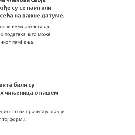
кође су се памтили
дсећа на важне датуме.
више нема разлога да
х података, што може
очног памћења.
ента били су
вих чињеница о нашем
он што их прочитају, док је
 тој форми.