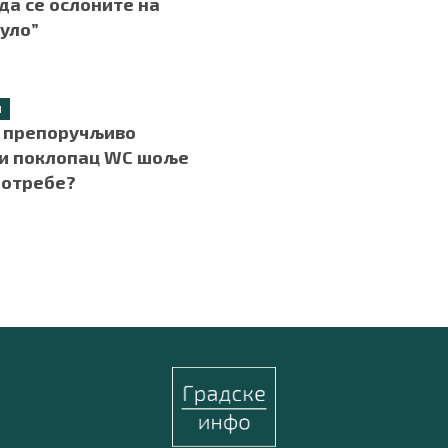
да се ослоните на
уло”
Л
е препоручљиво
и поклопац WC шоље
потребе?