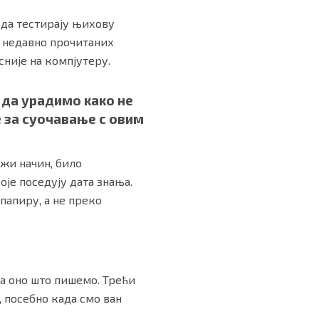
 да тестирају њихову
е недавно прочитаних
сније на компјутеру.
 да урадимо како не
е за суочавање с овим
жи начин, било
је поседују дата знања.
папиру, а не преко
а оно што пишемо. Трећи
 посебно када смо ван