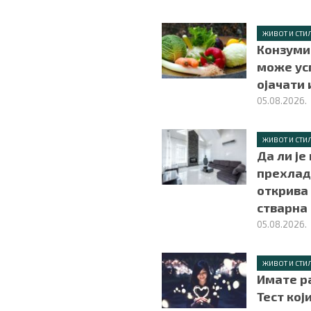
ЖИВОТ И СТИ
Конзуми
може ус
ојачати
05.08.2026.
ЖИВОТ И СТИ
Да ли је
прехлад
открива 
стварна
05.08.2026.
ЖИВОТ И СТИ
Имате р
Тест кој