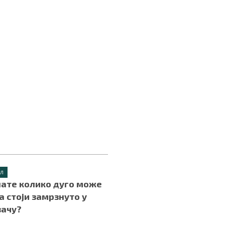
ИЛ
нате колико дуго може
а стоји замрзнуто у
вачу?