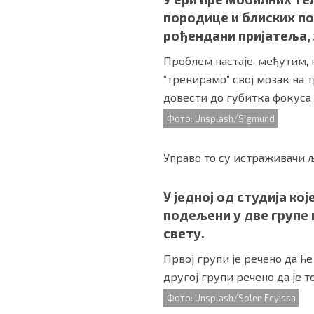
породице и блиских по
рођендани пријатеља, 
Проблем настаје, међутим,
“тренирамо” свој мозак на
довести до губитка фокуса 
Фото: Unsplash/Sigmund
Управо то су истраживачи 
У једној од студија ко
подељени у две групе 
свету.
Првој групи је речено да ћ
другој групи речено да је 
Фото: Unsplash/Solen Feyissa