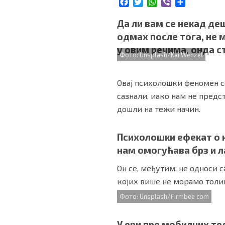
F
T
W
V
S
БИЗНИС
a
w
h
i
h
c
i
a
b
a
Да ли вам се некад деш
e
t
t
e
r
одмах после тога, не 
b
t
s
r
e
redakcija@gradskeinfo.rs
у овим речима, онда ст
o
e
A
Фото: Unsplash/Kai Wenzel
o
r
p
k
p
ПРАТИТЕ НАС
Овај психолошки феномен с
сазнали, иако нам не пред
дошли на тежи начин.
Психолошки ефекат о к
Маркетинг
|
Услови коришћења
|
Политика приват
нам омогућава брз и л
Он се, међутим, не односи с
ПРЕУЗМИТЕ НАШУ АПЛИКАЦИЈУ
којих више не морамо толи
Фото: Unsplash/Firmbee com
У ери пре мобилних те