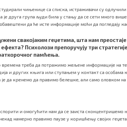
студирали чињенице са списка, истраживачи су одлучили
а је друга група људи била у стању да се сети много виш
 обавештени да ће исте информације моћи да погледају ка
ужени свакојаким геџетима, шта нам преостаје
 ефекта? Психолози препоручују три стратегиј
раткорочног памћења.
о времена треба да потражимо жељене информације на те
ја и других књига или ступањем у контакт са особама ко
је да кренемо да правимо белешке, али само оловком на 
 успорити и омогућити нам да се заиста сконцентришемо н
онекад намерно правимо паузе у коришћењу својих геџета,