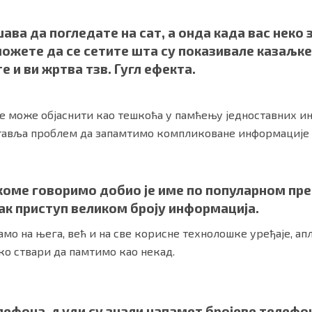
ава да погледате на сат, а онда када вас неко 
можете да се сетите шта су показивале казаљке
е и ви жртва тзв. Гугл ефекта.
е може објаснити као тешкоћа у памћењу једноставних и
ставља проблем да запамтимо компликоване информације 
оме говоримо добио је име по популарном прет
ности
|
О нама
ак приступ великом броју информација.
амо на њега, већ и на све корисне технолошке уређаје, апл
ко ствари да памтимо као некад.
лефона, људи су знали напамет бројеве телефо