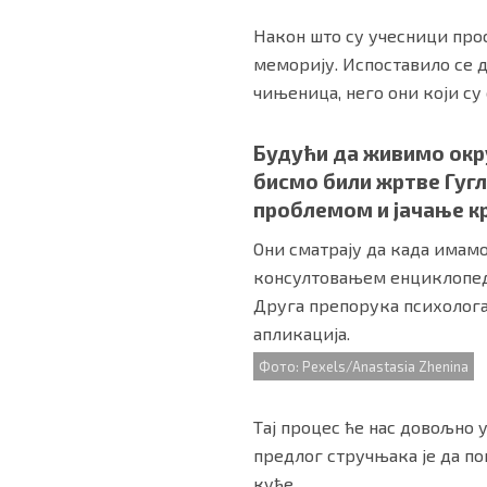
Након што су учесници про
меморију. Испоставило се д
чињеница, него они који су
Будући да живимо окр
бисмо били жртве Гугл
проблемом и јачање к
Они сматрају да када имам
консултовањем енциклопеди
Друга препорука психолога 
апликација.
Фото: Pexels/Anastasia Zhenina
Тај процес ће нас довољно
предлог стручњака је да п
куће.