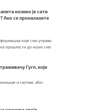
запита колико је сати
? Ако се проналазите
нформација које смо управо
из прошлости до којих смо
раживачу Гугл, који
икације и сајтове, због
на чланова своје