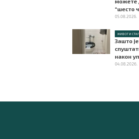
можете 
“шесто ч
05.08.2026.
ЖИВОТ И СТИ
Зашто ј
спуштат
након у
04.08.2026.