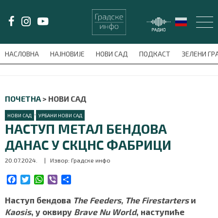
LAT/
ЋИР
НАСЛОВНА
НАЈНОВИЈЕ
НОВИ САД
ПОДКАСТ
ЗЕЛЕНИ Г
avni-meni'); $this_item = current( wp_filter_object_list( $menu_items,
НАСЛОВНА
ПОЧЕТНА
>
НОВИ САД
НАЈНОВИЈЕ
•
НОВИ САД
УРБАНИ НОВИ САД
НАСТУП МЕТАЛ БЕНДОВА
НОВИ САД
ДАНАС У СКЦНС ФАБРИЦИ
20.07.2024.
| Извор: Градске инфо
ПОДКАСТ
F
T
W
V
S
ЗЕЛЕНИ ГРАД
a
w
h
i
h
c
i
a
b
a
Наступ бендова
The Feeders, The Firestarters
и
ВИДЕО
e
t
t
e
r
Kaosis
, у оквиру
Brave Nu World
, наступиће