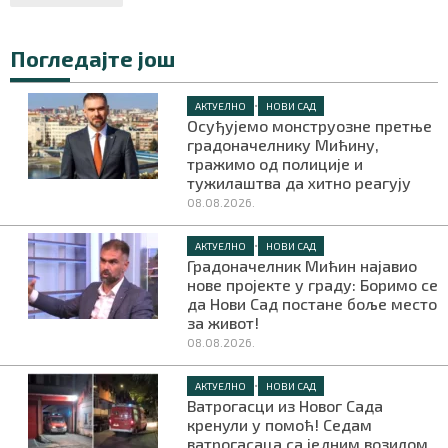
Погледајте још
•
АКТУЕЛНО
НОВИ САД
Осуђујемо монструозне претње
градоначелнику Мићину,
тражимо од полиције и
тужилаштва да хитно реагују
08.08.2026.
•
АКТУЕЛНО
НОВИ САД
Градоначелник Мићин најавио
нове пројекте у граду: Боримо се
да Нови Сад постане боље место
за живот!
08.08.2026.
•
АКТУЕЛНО
НОВИ САД
Ватрогасци из Новог Сада
кренули у помоћ! Седам
ватрогасаца са једним возилом