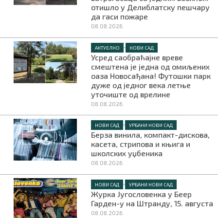
отишло у Делиблатску пешчару
да гаси пожаре
08.08.2026.
•
АКТУЕЛНО
НОВИ САД
Усред саобраћајне вреве
смештена је једна од омиљених
оаза Новосађана! Футошки парк
дуже од једног века летње
уточиште од врелине
08.08.2026.
•
НОВИ САД
УРБАНИ НОВИ САД
Берза винила, компакт-дискова,
касета, стрипова и књига и
школских уџбеника
08.08.2026.
•
НОВИ САД
УРБАНИ НОВИ САД
Журка Југословенка у Беер
Гарден-у на Штранду, 15. августа
08.08.2026.