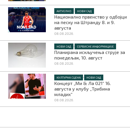
•
АКТУЕЛНО
НОВИ САД
Национално првенство у одбојци
на песку на Штранду 8. и 9.
августа
08.08.2026.
•
НОВИ САД
СЕРВИСНЕ ИНФОРМАЦИЈЕ
Планирана искључења струје за
понедељак, 10. август
08.08.2026.
•
КУЛТУРНА СЦЕНА
НОВИ САД
Концерт „Ми & Ла 021“ 16.
августа у клубу „Трибина
младих“
08.08.2026.