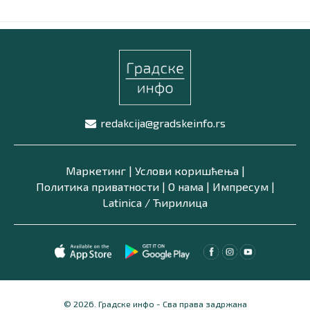
redakcija@gradskeinfo.rs
Маркетинг
|
Услови коришћења
|
Политика приватности
|
О нама
|
Импресум
|
Latinica /
Ћирилица
© 2026. Градске инфо - Сва права задржана