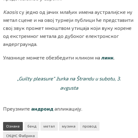
Kaosis
су једно од јачих млађих имена аустралијске ну
метал сцене и на овој турнеји публици ће представити
Маркетинг
|
Услови коришћења
|
Политика приват
свој звук прожет мноштвом утицаја који вуку корене
од екстремног метала до дубоког електронског
андерграунда.
ПРЕУЗМИТЕ НАШУ АПЛИКАЦИЈУ
Улазнице можете обезбедити кликом на
линк
.
„Guilty pleasure“ žurka na Štrandu u subotu, 3.
avgusta
Преузмите
андроид
апликацију.
Ознаке
бенд
метал
музика
провод
СКЦНС Фабрика