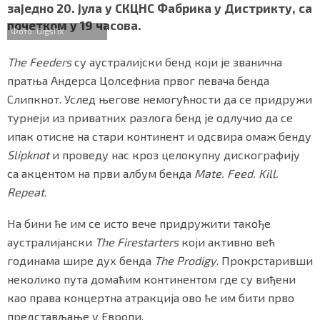
b
t
s
r
e
заједно 20. јула у СКЦНС Фабрика у Дистрикту, са
СПЕЦИЈАЛИ
o
e
A
почетком у 19 часова.
o
r
p
Фото: GigsTix
k
p
БЛОГ
The Feeders
су аустралијски бенд који је званична
СРБИЈА
пратња Андерса Цолсефниа првог певача бенда
Слипкнот. Услед његове немогућности да се придружи
СВЕТ
турнеји из приватних разлога бенд је одлучио да се
ипак отисне на стари континент и одсвира омаж бенду
ЖИВОТ И СТИЛ
Slipknot
и проведу нас кроз целокупну дискографију
са акцентом на први албум бенда
Mate. Feed. Kill.
СПОРТ
Repeat
.
БИЗНИС
На бини ће им се исто вече придружити такође
аустралијански
The Firestarters
који активно већ
redakcija@gradskeinfo.rs
годинама шире дух бенда
The Prodigy
. Прокрстаривши
неколико пута домаћим континентом где су виђени
као права концертна атракција ово ће им бити прво
ПРАТИТЕ НАС
представљање у Европи.