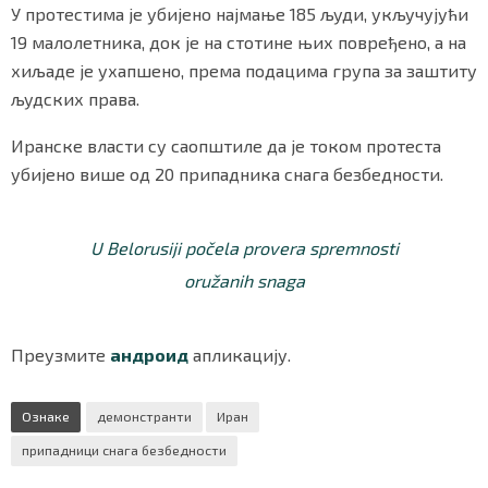
У протестима је убијено најмање 185 људи, укључујући
19 малолетника, док је на стотине њих повређено, а на
хиљаде је ухапшено, према подацима група за заштиту
Маркетинг
|
Услови коришћења
|
Политика приват
људских права.
Иранске власти су саопштиле да је током протеста
ПРЕУЗМИТЕ НАШУ АПЛИКАЦИЈУ
убијено више од 20 припадника снага безбедности.
U Belorusiji počela provera spremnosti
oružanih snaga
Преузмите
андроид
апликацију.
Ознаке
демонстранти
Иран
припадници снага безбедности