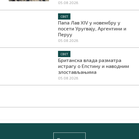
05.08.2026.
СВЕТ
Папа Лав XIV у новембру у
посети Уругвају, Аргентини и
Перуу
05.08.2026.
СВЕТ
Британска влада разматра
истрагу о Епстину и наводним
злостављањима
05.08.2026.