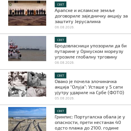
СВЕТ
Арапске и исламске земље
договориле заједничку акцију за
заштиту Јерусалима
06.08.2026.
СВЕТ
Бродовласници упозорили да би
путарине у Ормуском мореузу
угрозиле глобалну трговину
06.08.2026.
СВЕТ
Овако је почела злочиначка
акција “Олуја”: Усташе у 5 сати
ујутру удариле на Србе (ФОТО)
05.08.2026.
СВЕТ
Гринпис: Португалска обала је у
опасности, прети нестанак 40
одсто плажа до 2100. године