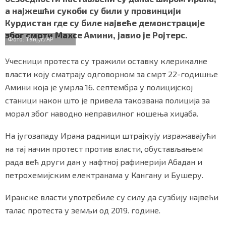
b
t
s
r
e
СПЕЦИЈАЛИ
а најжешћи сукоби су били у провинцији
o
e
A
Курдистан где су биле највеће демонстрације
o
r
p
БЛОГ
због смрти Махсе Амини, јавио је Ројтерс.
k
p
Фото: Танјуг/AP
СРБИЈА
Учесници протеста су тражили оставку клерикалне
власти коју сматрају одговорном за смрт 22-годишње
СВЕТ
Амини која је умрла 16. септембра у полицијској
станици након што је привела такозвана полиција за
ЖИВОТ И СТИЛ
морал због наводно неправилног ношења хиџаба.
СПОРТ
На југозападу Ирана радници штрајкују изражавајући
БИЗНИС
на тај начин протест против власти, обустављањем
рада већ други дан у нафтној рафинерији Абадан и
петрохемијским електранама у Кангану и Бушеру.
redakcija@gradskeinfo.rs
Иранске власти употребиле су силу да сузбију највећи
талас протеста у земљи од 2019. године.
ПРАТИТЕ НАС