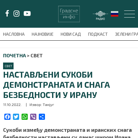
LAT/
ЋИР
НАСЛОВНА
НАЈНОВИЈЕ
НОВИ САД
ПОДКАСТ
ЗЕЛЕНИ Г
avni-meni'); $this_item = current( wp_filter_object_list( $menu_items,
ПОЧЕТНА
>
СВЕТ
НАСЛОВНА
СВЕТ
НАЈНОВИЈЕ
НАСТАВЉЕНИ СУКОБИ
ДЕМОНСТРАНАТА И СНАГА
НОВИ САД
БЕЗБЕДНОСТИ У ИРАНУ
ПОДКАСТ
11.10.2022.
| Извор: Танјуг
ЗЕЛЕНИ ГРАД
F
T
W
V
S
a
w
h
i
h
c
i
a
b
a
Сукоби између демонстраната и иранских снага
ВИДЕО
e
t
t
e
r
безбедности настављени су данас широм Ирана,