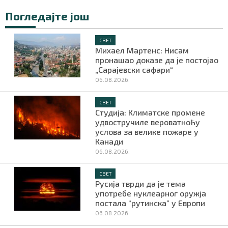
Погледајте још
СВЕТ
Михаел Мартенс: Нисам
пронашао доказе да је постојао
„Сарајевски сафари“
06.08.2026.
СВЕТ
Студија: Климатске промене
удвостручиле вероватноћу
услова за велике пожаре у
Канади
06.08.2026.
СВЕТ
Русија тврди да је тема
употребе нуклеарног оружја
постала “рутинска” у Европи
06.08.2026.