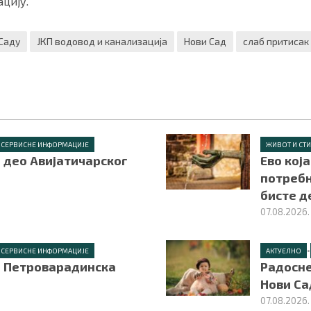
цију.
Саду
ЈКП водовод и канализација
Нови Сад
слаб притисак
СЕРВИСНЕ ИНФОРМАЦИЈЕ
ЖИВОТ И СТ
 део Авијатичарског
Ево кој
потребн
бисте д
07.08.2026.
•
СЕРВИСНЕ ИНФОРМАЦИЈЕ
АКТУЕЛНО
е Петроварадинска
Радосне
Нови Са
07.08.2026.