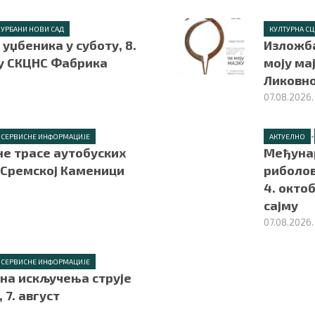
УРБАНИ НОВИ САД
КУЛТУРНА С
уџбеника у суботу, 8.
Изложба
 у СКЦНС Фабрика
моју мај
Ликовн
07.08.2026.
•
СЕРВИСНЕ ИНФОРМАЦИЈЕ
АКТУЕЛНО
е трасе аутобуских
Међунар
 Сремској Каменици
риболов
4. окто
сајму
07.08.2026.
СЕРВИСНЕ ИНФОРМАЦИЈЕ
на искључења струје
 7. август