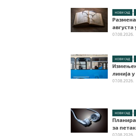
•
НОВИ САД
Размена 
августа
07.08.2026.
•
НОВИ САД
Измењен
линија у
07.08.2026.
•
НОВИ САД
Планира
за петак,
07.08.2026.