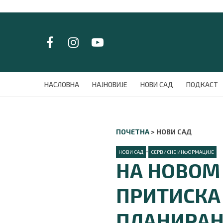
LAT/
ЋИР
НАСЛОВНА
НАСЛОВНА
НАЈНОВИЈЕ
НОВИ САД
ПОДКАСТ
НАЈНОВИЈЕ
НОВИ САД
ПОДКАСТ
ПОЧЕТНА
>
НОВИ САД
ЗЕЛЕНИ ГРАД
ВИДЕО
•
НОВИ САД
СЕРВИСНЕ ИНФОРМАЦИЈЕ
СПЕЦИЈАЛИ
НА НОВОМ
БЛОГ
СРБИЈА
ПРИТИСКА В
СВЕТ
ЖИВОТ И СТИЛ
ПЛАНИРАН
СПОРТ