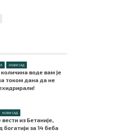
•
ИЛ
НОВИ САД
а количина воде вам је
а током дана да не
ехидрирали!
НОВИ САД
 вести из Бетаније,
д богатији за 14 беба