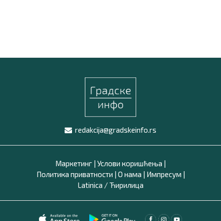
redakcija@gradskeinfo.rs
Маркетинг
|
Услови коришћења
|
Политика приватности
|
О нама
|
Импресум
|
Latinica /
Ћирилица