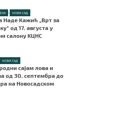
•
ЦЕНА
НОВИ САД
 Наде Кажић „Врт за
ку“ од 17. августа у
ом салону КЦНС
НОВИ САД
одни сајам лова и
а од 30. септембра до
бра на Новосадском