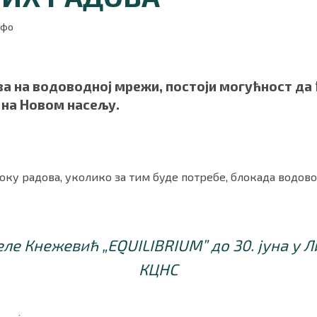
нфо
а на водоводној мрежи, постоји могућност да ћ
 на Новом насељу.
току радова, уколико за тим буде потребе, блокада водо
ности
|
О нама
ле Кнежевић „EQUILIBRIUM” до 30. јуна у 
КЦНС