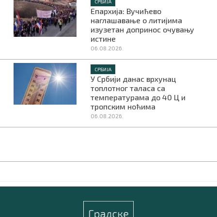
СРБИЈА
Епархија: Вучићево
наглашавање о литијима
изузетан допринос очувању
истине
06.08.2026.
СРБИЈА
У Србији данас врхунац
топлотног таласа са
температурама до 40 Ц и
тропским ноћима
06.08.2026.