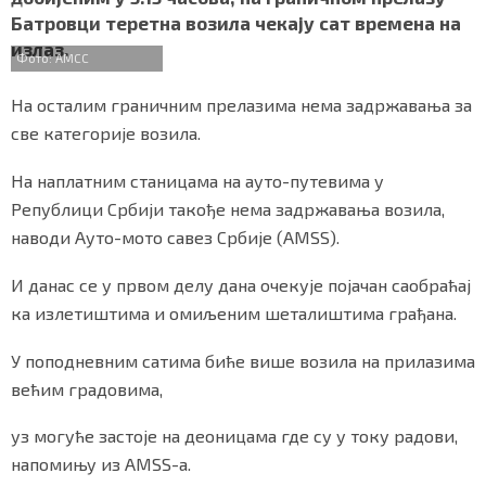
b
t
s
r
e
СПЕЦИЈАЛИ
Батровци теретна возила чекају сат времена на
o
e
A
излаз.
o
r
p
Фото: АМСС
БЛОГ
k
p
На осталим граничним прелазима нема задржавања за
СРБИЈА
све категорије возила.
СВЕТ
На наплатним станицама на ауто-путевима у
Републици Србији такође нема задржавања возила,
ЖИВОТ И СТИЛ
наводи Ауто-мото савез Србије (AMSS).
СПОРТ
И данас се у првом делу дана очекује појачан саобраћај
ка излетиштима и омиљеним шеталиштима грађана.
БИЗНИС
У поподневним сатима биће више возила на прилазима
redakcija@gradskeinfo.rs
већим градовима,
уз могуће застоје на деоницама где су у току радови,
ПРАТИТЕ НАС
напомињу из AMSS-а.