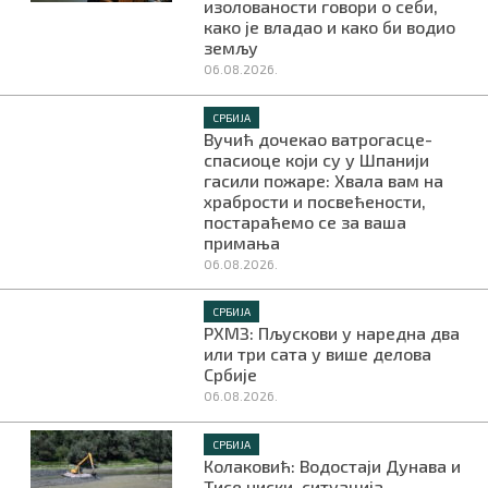
изолованости говори о себи,
како је владао и како би водио
земљу
06.08.2026.
СРБИЈА
Вучић дочекао ватрогасце-
спасиоце који су у Шпанији
гасили пожаре: Хвала вам на
храбрости и посвећености,
постараћемо се за ваша
примања
06.08.2026.
СРБИЈА
РХМЗ: Пљускови у наредна два
или три сата у више делова
Србије
06.08.2026.
СРБИЈА
Колаковић: Водостаји Дунава и
Тисе ниски, ситуација