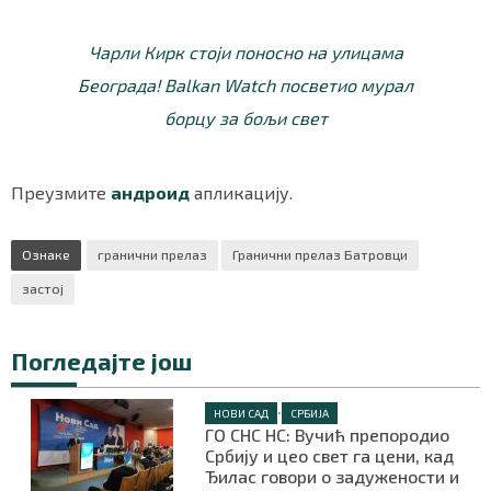
Чарли Кирк стоји поносно на улицама
Београда! Balkan Watch посветио мурал
Маркетинг
|
Услови коришћења
|
Политика приват
борцу за бољи свет
ПРЕУЗМИТЕ НАШУ АПЛИКАЦИЈУ
Преузмите
андроид
апликацију.
Ознаке
гранични прелаз
Гранични прелаз Батровци
застој
Погледајте још
•
НОВИ САД
СРБИЈА
ГО СНС НС: Вучић препородио
Србију и цео свет га цени, кад
Ђилас говори о задужености и