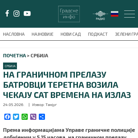
LAT/
ЋИР
НАСЛОВНА
НАЈНОВИЈЕ
НОВИ САД
ПОДКАСТ
ЗЕЛЕНИ Г
avni-meni'); $this_item = current( wp_filter_object_list( $menu_items,
ПОЧЕТНА
>
СРБИЈА
НАСЛОВНА
СРБИЈА
НАЈНОВИЈЕ
НА ГРАНИЧНОМ ПРЕЛАЗУ
БАТРОВЦИ ТЕРЕТНА ВОЗИЛА
НОВИ САД
ЧЕКАЈУ САТ ВРЕМЕНА НА ИЗЛАЗ
ПОДКАСТ
24.05.2026.
| Извор: Танјуг
ЗЕЛЕНИ ГРАД
F
T
W
V
S
a
w
h
i
h
c
i
a
b
a
Према информацијама Управе граничне полиције
ВИДЕО
e
t
t
e
r
добијеним у 5.15 часова, на граничном прелазу