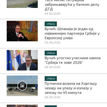
забрињавајућа у бачком делу
ДТД
06.08.2026.
СРБИЈА
Вучић: Шпанија је један од
најважнијих партнера Србије у
Европској унији
06.08.2026.
СРБИЈА
Вучић угостио учеснике кампа
“Србија те зове 2026”
06.08.2026.
СРБИЈА
Путничка возила на Хоргошу
чекају на улазу и излазу у
земљу по 45 минута
06.08.2026.