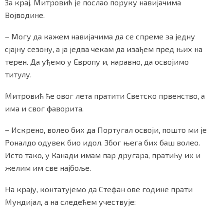
За крај, Митровић је послао поруку навијачима
Војводине.
– Могу да кажем навијачима да се спреме за једну
сјајну сезону, а ја једва чекам да изађем пред њих на
терен. Да уђемо у Европу и, наравно, да освојимо
титулу.
Митровић ће овог лета пратити Светско првенство, а
има и свог фаворита.
– Искрено, волео бих да Португал освоји, пошто ми је
Роналдо одувек био идол. Због њега бих баш волео.
Исто тако, у Канади имам пар другара, пратићу их и
желим им све најбоље.
На крају, контатујемо да Стефан ове године прати
Мундијал, а на следећем учествује: