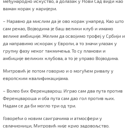
међународно искуство, а долазак у Нови Сад види као
важан корак у каријери.
– Наравно да мислим да је ово корак унапред. Као што
сам рекао, Војводина је баш велики клуб и имамо
велике амбиције. Желим да освојимо трофеј у Србији и
да направимо искорак у Европи, а то значи улазак у
групну фазу неког такмичења. То су планови и
амбиције великих клубова, а то је управо Војводина.
Митровић је потом говорио и о могућем ривалу у
европским квалификацијама.
– Волео бих Ференцварош. Играо сам два пута против
Ференцвароша и оба пута сам дао гол против њих.
Надам се да би могло три од три.
Говорећи о новим саиграчима и атмосфери у
свлачионици, Митровић није крио задовољство.