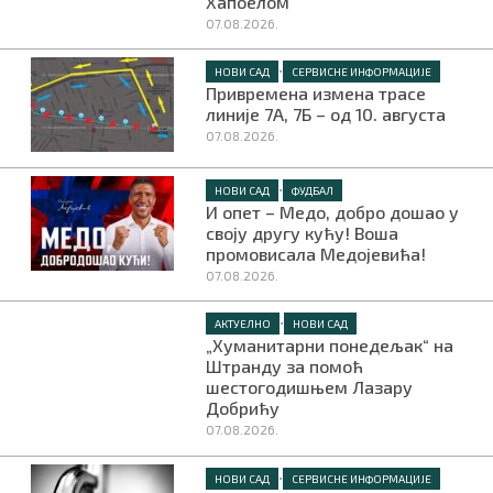
Хапоелом
07.08.2026.
•
НОВИ САД
СЕРВИСНЕ ИНФОРМАЦИЈЕ
Привремена измена трасе
линије 7А, 7Б – од 10. августа
07.08.2026.
•
НОВИ САД
ФУДБАЛ
И опет – Медо, добро дошао у
своју другу кућу! Воша
промовисала Медојевића!
07.08.2026.
•
АКТУЕЛНО
НОВИ САД
„Хуманитарни понедељак“ на
Штранду за помоћ
шестогодишњем Лазару
Добрићу
07.08.2026.
•
НОВИ САД
СЕРВИСНЕ ИНФОРМАЦИЈЕ