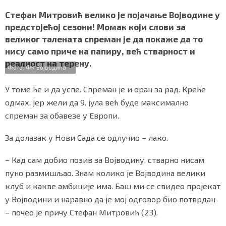
a
w
h
i
h
СПЕЦИЈАЛИ
c
i
a
b
a
Стефан Митровић велико је појачање Војводине у
e
t
t
e
r
предстојећој сезони! Момак који слови за
БЛОГ
b
t
s
r
e
великог талената спреман је да покаже да то
o
e
A
нису само приче на папиру, већ стварност и
o
r
p
СРБИЈА
реалност на терену.
k
p
Фото: ФК Војводина
СВЕТ
У томе ће и да успе. Спреман је и оран за рад. Креће
ЖИВОТ И СТИЛ
одмах, јер жели да 9. јула већ буде максимално
спреман за обавезе у Европи.
СПОРТ
За долазак у Нови Сада се одлучио – лако.
БИЗНИС
– Кад сам добио позив за Војводину, стварно нисам
пуно размишљао. Знам колико је Војводина велики
redakcija@gradskeinfo.rs
клуб и какве амбиције има. Баш ми се свидео пројекат
у Војводини и наравно да је мој одговор био потврдан
– почео је причу Стефан Митровић (23).
ПРАТИТЕ НАС