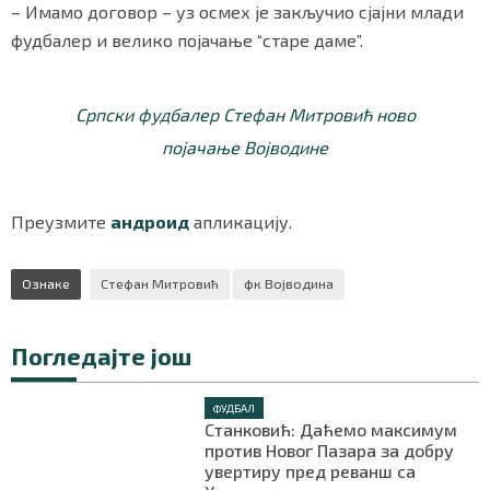
– Имамо договор – уз осмех је закључио сјајни млади
фудбалер и велико појачање “старе даме”.
Српски фудбалер Стефан Митровић ново
појачање Војводине
Преузмите
андроид
апликацију.
Ознаке
Стефан Митровић
фк Војводина
Погледајте још
ФУДБАЛ
Станковић: Даћемо максимум
против Новог Пазара за добру
увертиру пред реванш са