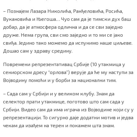
– Познајем Лазара Николића, Ранђеловића, Росића,
Вукановића и Његоша… Чуо сам да је тимски дух баш
добар, да је атмосфера одлична и да се сви заједно
друже. Нема група, сви смо заједно и то ми се јако
свиђа. Једино тако можемо да испунимо наше циљеве.
Дошао сам у здраву средину.
Повремени репрезентативац Србије (10 утакмица у
сениорском дресу “орлова”) верује да ће му наступи за
Војводину помоћи и у борби за национални тим.
– Сада сам у Србији и у великом клубу. Знам да
селектор прати утакмице, поготово што сам сада у
Србији. Видео сам да има играча из Војводине који су у
репрезентацији. То сигурно даје додатни мотив и једва
чекам да изађем на терен и покажем шта знам.