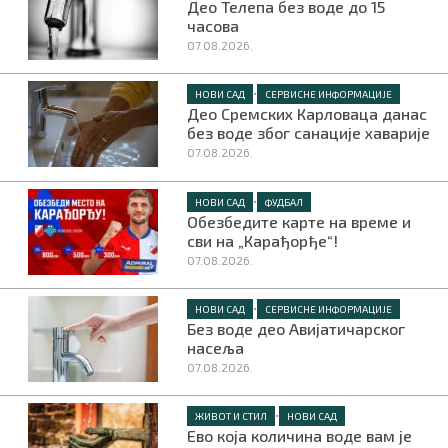
Део Телепа без воде до 15
часова
07.08.2026.
•
НОВИ САД
СЕРВИСНЕ ИНФОРМАЦИЈЕ
Део Сремских Карловаца данас
без воде због санације хаварије
07.08.2026.
•
НОВИ САД
ФУДБАЛ
Обезбедите карте на време и
сви на „Карађорђе“!
07.08.2026.
•
НОВИ САД
СЕРВИСНЕ ИНФОРМАЦИЈЕ
Без воде део Авијатичарског
насеља
07.08.2026.
•
ЖИВОТ И СТИЛ
НОВИ САД
Ево која количина воде вам је