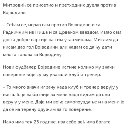
Митровић се присетио и претходних дуела против
Војводине.
– Сећам се, играо сам против Војводине и са
Маркетинг
|
Услови коришћења
|
Политика приват
Радничким из Ниша и са Црвеном звездом. Имао сам
доста добре партије на тим утакмицама. Мислим да
ПРЕУЗМИТЕ НАШУ АПЛИКАЦИЈУ
нисам дао гол Војводини, али надам се да ћу дати
много голова за Војводину.
Нови фудбалер Војводине истиче колико му значи
поверење које су му указали клуб и тренер.
– То много значи играчу када клуб и тренер верују у
њега. То је најбитније за мене када видим да они
верују у мене. Даје ми веће самопоуздање и на мени је
да се на терену одужим за то поверење.
Иако има тек 23 године, иза себе већ има богато