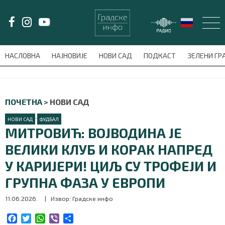
LAT/
ЋИР
НАСЛОВНА
НАЈНОВИЈЕ
НОВИ САД
ПОДКАСТ
ЗЕЛЕНИ Г
avni-meni'); $this_item = current( wp_filter_object_list( $menu_items,
НАСЛОВНА
ПОЧЕТНА
>
НОВИ САД
НАЈНОВИЈЕ
•
НОВИ САД
ФУДБАЛ
МИТРОВИЋ: ВОЈВОДИНА ЈЕ
НОВИ САД
ВЕЛИКИ КЛУБ И КОРАК НАПРЕД
У КАРИЈЕРИ! ЦИЉ СУ ТРОФЕЈИ И
ПОДКАСТ
ГРУПНА ФАЗА У ЕВРОПИ
ЗЕЛЕНИ ГРАД
11.06.2026.
| Извор: Градске инфо
ВИДЕО
F
T
W
V
S