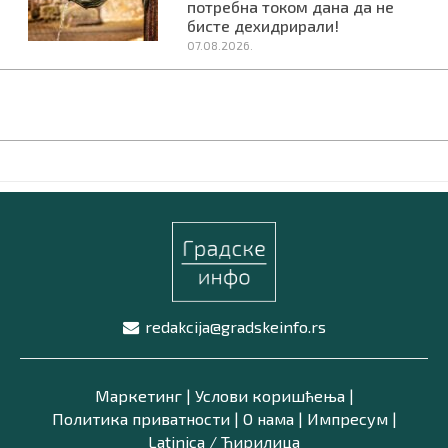
потребна током дана да не
бисте дехидрирали!
07.08.2026.
redakcija@gradskeinfo.rs
Маркетинг
|
Услови коришћења
|
Политика приватности
|
О нама
|
Импресум
|
Latinica /
Ћирилица