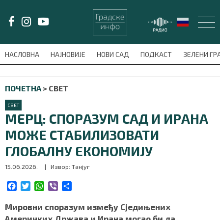
LAT/
ЋИР
НАСЛОВНА
НАЈНОВИЈЕ
НОВИ САД
ПОДКАСТ
ЗЕЛЕНИ Г
avni-meni'); $this_item = current( wp_filter_object_list( $menu_items,
ПОЧЕТНА
>
СВЕТ
НАСЛОВНА
СВЕТ
НАЈНОВИЈЕ
МЕРЦ: СПОРАЗУМ САД И ИРАНА
МОЖЕ СТАБИЛИЗОВАТИ
НОВИ САД
ГЛОБАЛНУ ЕКОНОМИЈУ
ПОДКАСТ
15.06.2026.
| Извор: Танјуг
ЗЕЛЕНИ ГРАД
F
T
W
V
S
a
w
h
i
h
c
i
a
b
a
Мировни споразум између Сједињених
ВИДЕО
e
t
t
e
r
Америчких Држава и Ирана могао би да