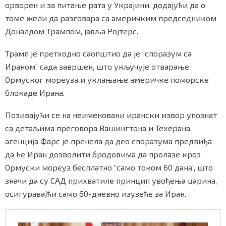
орворен и за питање рата у Украјини, додајући да о
томе жели да разговара са америчким председником
Доналдом Трампом, јавља Ројтерс.
Маркетинг
|
Услови коришћења
|
Политика приват
Трамп је претходно саопштио да је “споразум са
Ираном” сада завршен, што укључује отварање
ПРЕУЗМИТЕ НАШУ АПЛИКАЦИЈУ
Ормуског мореуза и уклањање америчке поморске
блокаде Ирана.
Позивајући се на неименовани ирански извор упознат
са детаљима преговора Вашингтона и Техерана,
агенција Фарс је пренела да део споразума предвиђа
да ће Иран дозволити бродовима да пролазе кроз
Ормуски мореуз бесплатно “само током 60 дана”, што
значи да су САД прихватиле принцип увођења царина,
осигуравајћи само 60-дневно изузеће за Иран.