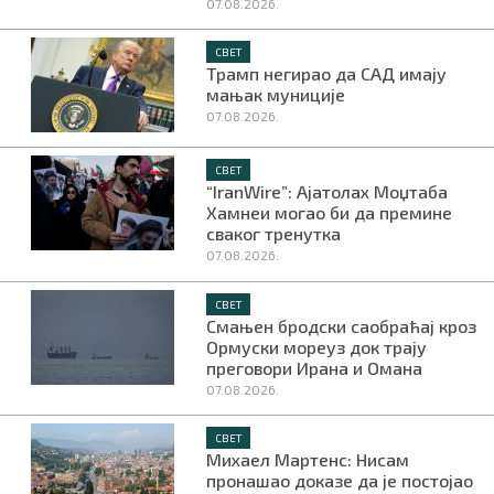
07.08.2026.
СВЕТ
Трамп негирао да САД имају
мањак муниције
07.08.2026.
СВЕТ
“IranWire”: Ајатолах Моџтаба
Хамнеи могао би да премине
сваког тренутка
07.08.2026.
СВЕТ
Смањен бродски саобраћај кроз
Ормуски мореуз док трају
преговори Ирана и Омана
07.08.2026.
СВЕТ
Михаел Мартенс: Нисам
пронашао доказе да је постојао