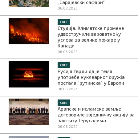
„Сарајевски сафари“
06.08.2026.
СВЕТ
Студија: Климатске промене
удвостручиле вероватноћу
услова за велике пожаре у
Канади
06.08.2026.
СВЕТ
Русија тврди да је тема
употребе нуклеарног оружја
постала “рутинска” у Европи
06.08.2026.
СВЕТ
Арапске и исламске земље
договориле заједничку акцију за
заштиту Јерусалима
06.08.2026.