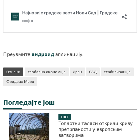
Преузмите
андроид
апликацију.
Ознаке
глобална економија
Иран
САД
стабилизација
Фридрих Мерц
Погледајте још
СВЕТ
Топлотни таласи открили кризу
претрпаности у европским
затворима