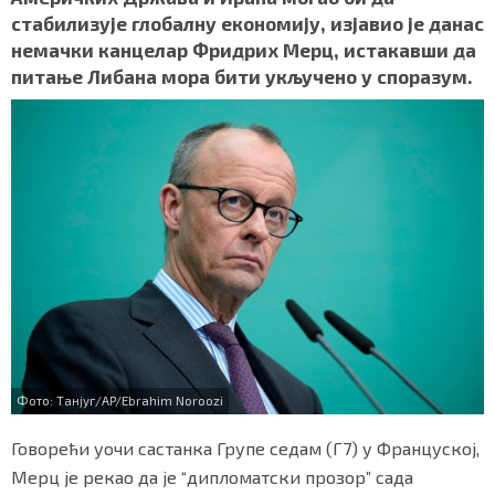
b
t
s
r
e
СПЕЦИЈАЛИ
стабилизује глобалну економију, изјавио је данас
o
e
A
немачки канцелар Фридрих Мерц, истакавши да
o
r
p
БЛОГ
питање Либана мора бити укључено у споразум.
k
p
СРБИЈА
СВЕТ
ЖИВОТ И СТИЛ
СПОРТ
БИЗНИС
redakcija@gradskeinfo.rs
Фото: Танјуг/AP/Ebrahim Noroozi
Говорећи уочи састанка Групе седам (Г7) у Француској,
ПРАТИТЕ НАС
Мерц је рекао да је “дипломатски прозор” сада