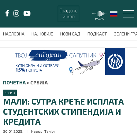
LAT/
ЋИР
НАСЛОВНА
НАЈНОВИЈЕ
НОВИ САД
ПОДКАСТ
ЗЕЛЕНИ Г
avni-meni'); $this_item = current( wp_filter_object_list( $menu_items,
НАСЛОВНА
НАЈНОВИЈЕ
ПОЧЕТНА
>
СРБИЈА
НОВИ САД
СРБИЈА
МАЛИ: СУТРА КРЕЋЕ ИСПЛАТА
ПОДКАСТ
СТУДЕНТСКИХ СТИПЕНДИЈА И
ЗЕЛЕНИ ГРАД
КРЕДИТА
ВИДЕО
30.01.2025.
| Извор: Танјуг