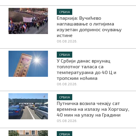
СРБИЈА
Епархија: Вучићево
наглашавање о литијима
изузетан допринос очувању
истине
06.08.2026.
СРБИЈА
У Србији данас врхунац
топлотног таласа са
температурама до 40 Ц и
тропским ноћима
06.08.2026.
СРБИЈА
Путничка возила чекају сат
времена на излазу на Хоргошу,
40 мин на улазу на Градини
05.08.2026.
СРБИЈА