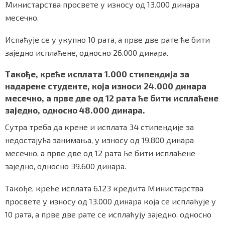
Министарства просвете у износу од 13.000 динара
месечно.
Испаћује се у укупно 10 рата, а прве две рате ће бити
Маркетинг
|
Услови коришћења
|
Политика приват
заједно исплаћене, односно 26.000 динара.
Такође, креће исплата 1.000 стипендија за
ПРЕУЗМИТЕ НАШУ АПЛИКАЦИЈУ
надарене студенте, која износи 24.000 динара
месечно, а прве две од 12 рата ће бити исплаћене
заједно, односно 48.000 динара.
Сутра треба да крене и исплата 34 стипендије за
недостајућа занимања, у износу од 19.800 динара
месечно, а прве две од 12 рата ће бити исплаћене
заједно, односно 39.600 динара.
Такође, креће исплата 6.123 кредита Министарства
просвете у износу од 13.000 динара која се исплаћује у
10 рата, а прве две рате се исплаћују заједно, односно