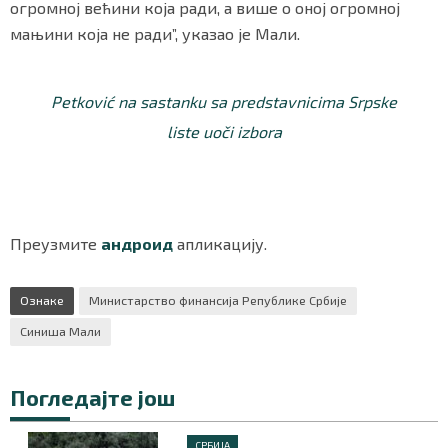
огромној већини која ради, а више о оној огромној
мањини која не ради”, указао је Мали.
Petković na sastanku sa predstavnicima Srpske
liste uoči izbora
Преузмите
андроид
апликацију.
Ознаке
Министарство финансија Републике Србије
Синиша Мали
Погледајте још
СРБИЈА