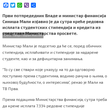
СПЕЦИЈАЛИ
F
T
W
V
S
a
w
h
i
h
c
i
a
b
a
Први потпредедник Владе и министар финансија
БЛОГ
e
t
t
e
r
Синиша Мали изјавио је да сутра креће редовна
b
t
s
r
e
СРБИЈА
исплата студентских стипендија и кредита из
o
e
A
средстава Министарства просвете.
o
r
p
Фото: Танјуг/Зоран Жестић
СВЕТ
k
p
Министар Мали је подсетио да ће се, поред обичних
ЖИВОТ И СТИЛ
стипендија, исплаћивати и стипендије за надарене
студенте, као и за дефицитарна занимања.
СПОРТ
“То су све ствари које указују на то да одговорно
БИЗНИС
поступамо према студентима, водимо рачуна о њима, о
њиховој будућности, о интересима”, рекао је Мали на
redakcija@gradskeinfo.rs
ТВ Прва.
Према подацима Министарства финансија, сутра треба
ПРАТИТЕ НАС
да крене исплата 7.334 редовне стипендије