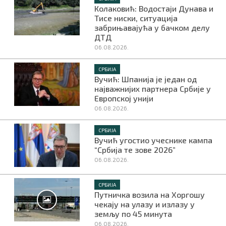
Колаковић: Водостаји Дунава и
Тисе ниски, ситуација
забрињавајућа у бачком делу
ДТД
06.08.2026.
СРБИЈА
Вучић: Шпанија је један од
најважнијих партнера Србије у
Европској унији
06.08.2026.
СРБИЈА
Вучић угостио учеснике кампа
“Србија те зове 2026”
06.08.2026.
СРБИЈА
Путничка возила на Хоргошу
чекају на улазу и излазу у
земљу по 45 минута
06.08.2026.