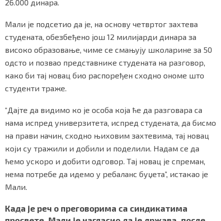
26.000 динара.
Мали је подсетио да је, на основу четвртог захтева
студената, обезбеђено још 12 милијарди динара за
високо образовање, чиме се смањују школарине за 50
одсто и позвао представнике студената на разговор,
како би тај новац био распоређен сходно ономе што
студенти траже.
“Дајте да видимо ко је особа која ће да разговара са
нама испред универзитета, испред студената, да бисмо
на прави начин, сходно њиховим захтевима, тај новац
који су тражили и добили и поделили. Надам се да
ћемо ускоро и добити одговор. Тај новац је спреман,
нема потребе да идемо у ребаланс буџета”, истакао је
Мали.
Када је реч о преговорима са синдикатима
просвете, Мали је нагласио да је држава, после