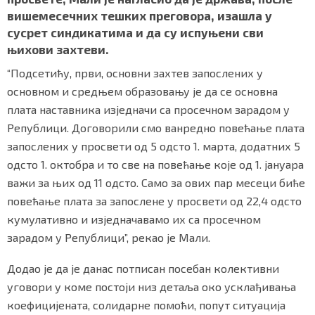
вишемесечних тешких преговора, изашла у
сусрет синдикатима и да су испуњени сви
њихови захтеви.
“Подсетићу, први, основни захтев запослених у
основном и средњем образовању је да се основна
плата наставника изједначи са просечном зарадом у
Републици. Договорили смо ванредно повећање плата
запослених у просвети од 5 одсто 1. марта, додатних 5
одсто 1. октобра и то све на повећање које од 1. јануара
важи за њих од 11 одсто. Само за ових пар месеци биће
повећање плата за запослене у просвети од 22,4 одсто
кумулативно и изједначавамо их са просечном
зарадом у Републици”, рекао је Мали.
Додао је да је данас потписан посебан колективни
уговори у коме постоји низ детаља око усклађивања
коефицијената, солидарне помоћи, попут ситуација