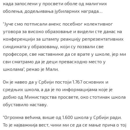
када запослени у просвети оболе од малигних
оболења, додељивања јубиларних награда…
“Јуче смо потписали анекс посебног колективног
уговора за високо образовање и видели сте данас на
конференцији за штампу реакцију репрезентативних
синдиката у образовању, који су позвали све
професоре, све наставнике да се врате у школе, јер ми
сви сматрамо да је деци превасходно место у
школама”, рекао је Мали.
Он је навео да у Србији постоји 1.767 основних и
средњих школа, а да је по информацијама које је
добио од Министарства просвете, око стотинак школа
обуставило наставу.
“Огромна већина, више од 1.600 школа у Србији ради.
То је најважнија вест, чини ми се да се мање прича о тој