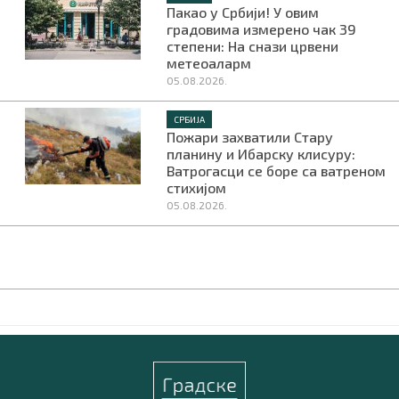
Пакао у Србији! У овим
градовима измерено чак 39
степени: На снази црвени
метеоаларм
05.08.2026.
СРБИЈА
Пожари захватили Стару
планину и Ибарску клисуру:
Ватрогасци се боре са ватреном
стихијом
05.08.2026.