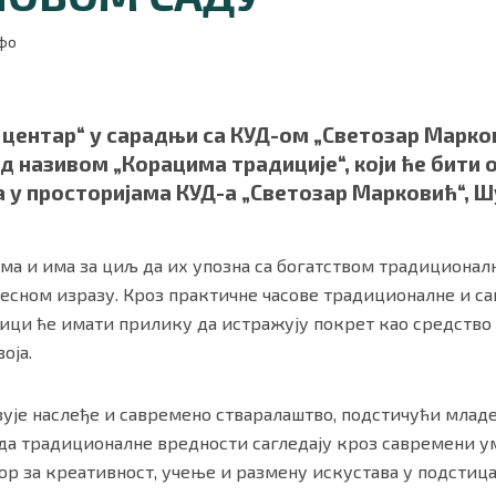
нфо
центар“ у сарадњи са КУД-ом „Светозар Марков
 називом „Корацима традиције“, који ће бити о
 у просторијама КУД-а „Светозар Марковић“, Ш
ма и има за циљ да их упозна са богатством традиционалн
сном изразу. Кроз практичне часове традиционалне и са
ности
|
О нама
ници ће имати прилику да истражују покрет као средств
оја.
ује наслеђе и савремено стваралаштво, подстичући младе
да традиционалне вредности сагледају кроз савремени у
р за креативност, учење и размену искустава у подстиц