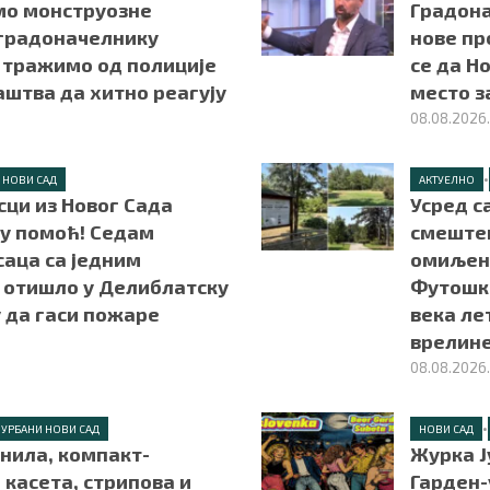
мо монструозне
Градона
градоначелнику
нове пр
 тражимо од полиције
се да Н
аштва да хитно реагују
место з
08.08.2026
•
НОВИ САД
АКТУЕЛНО
сци из Новог Сада
Усред с
 у помоћ! Седам
смештен
саца са једним
омиљени
 отишло у Делиблатску
Футошки
 да гаси пожаре
века ле
врелин
08.08.2026
•
УРБАНИ НОВИ САД
НОВИ САД
нила, компакт-
Журка Ј
 касета, стрипова и
Гарден-