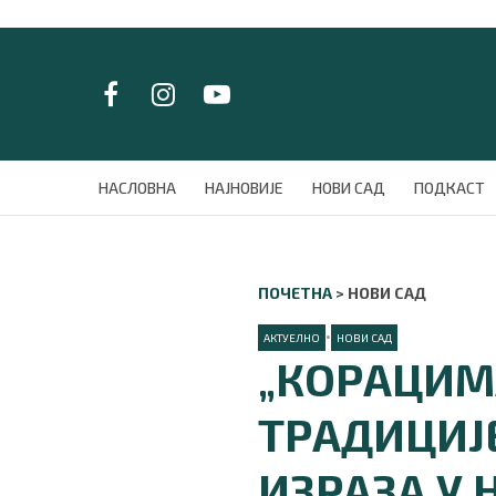
LAT/
ЋИР
НАСЛОВНА
НАСЛОВНА
НАЈНОВИЈЕ
НОВИ САД
ПОДКАСТ
НАЈНОВИЈЕ
НОВИ САД
ПОДКАСТ
ПОЧЕТНА
>
НОВИ САД
ЗЕЛЕНИ ГРАД
ВИДЕО
•
АКТУЕЛНО
НОВИ САД
СПЕЦИЈАЛИ
„КОРАЦИМА
БЛОГ
СРБИЈА
ТРАДИЦИЈ
СВЕТ
ЖИВОТ И СТИЛ
ИЗРАЗА У 
СПОРТ