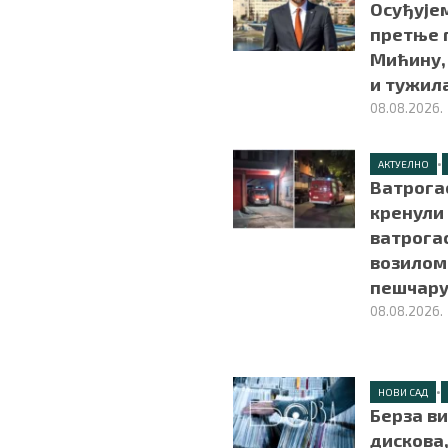
Осуђује
претње 
Мићину,
и тужил
08.08.2026.
•
АКТУЕЛНО
Ватрога
кренули
ватрога
возилом
пешчару
08.08.2026.
•
НОВИ САД
Берза ви
дискова,