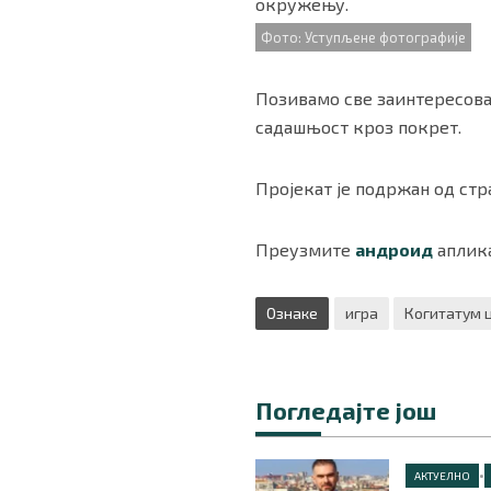
окружењу.
Фото: Уступљене фотографије
Позивамо све заинтересован
садашњост кроз покрет.
Пројекат је подржан од стр
Преузмите
андроид
аплика
Ознаке
игра
Когитатум 
Погледајте још
•
АКТУЕЛНО