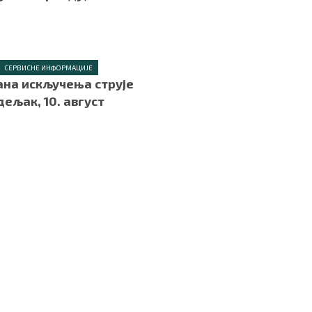
.
СЕРВИСНЕ ИНФОРМАЦИЈЕ
на искључења струје
дељак, 10. август
.