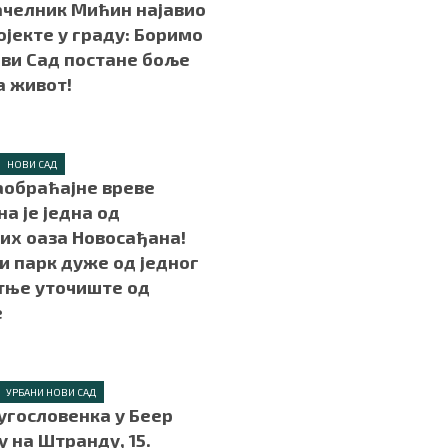
челник Мићин најавио
ојекте у граду: Боримо
ови Сад постане боље
а живот!
.
НОВИ САД
аобраћајне вреве
а је једна од
х оаза Новосађана!
 парк дуже од једног
тње уточиште од
е
.
УРБАНИ НОВИ САД
угословенка у Беер
у на Штранду, 15.