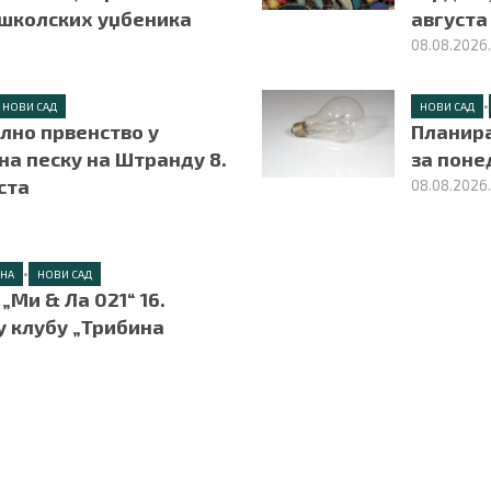
 школских уџбеника
августа
08.08.2026
•
НОВИ САД
НОВИ САД
лно првенство у
Планира
на песку на Штранду 8.
за поне
уста
08.08.2026
•
ЕНА
НОВИ САД
„Ми & Ла 021“ 16.
у клубу „Трибина