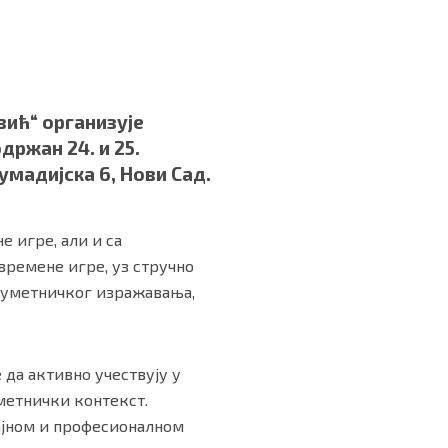
ић“ организује
држан 24. и 25.
умадијска 6, Нови Сад.
е игре, али и са
времене игре, уз стручно
о уметничког изражавања,
 да активно учествују у
метнички контекст.
ајном и професионалном