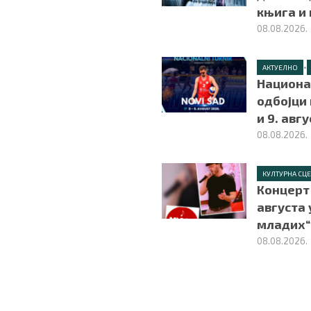
књига и
08.08.2026.
•
АКТУЕЛНО
Национа
одбојци 
и 9. авг
08.08.2026.
КУЛТУРНА СЦ
Концерт 
августа 
младих“
08.08.2026.