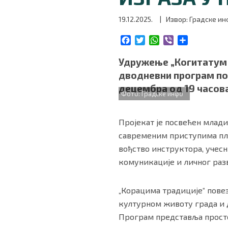
БИЗНИС
19.12.2025.
| Извор: Градске и
F
T
W
V
S
redakcija@gradskeinfo.rs
a
w
h
i
h
c
i
a
b
a
Удружење „Когитатум 
e
t
t
e
r
дводневни програм под
b
t
s
r
e
ПРАТИТЕ НАС
децембра од 19 часова
o
e
A
Фото: Градске инфо
o
r
p
k
p
Пројекат је посвећен млади
савременим приступима пле
Маркетинг
|
Услови коришћења
|
Политика приват
вођство инструктора, учес
комуникације и личног разв
ПРЕУЗМИТЕ НАШУ АПЛИКАЦИЈУ
„Корацима традиције“ повез
културном животу града и 
Програм представља просто