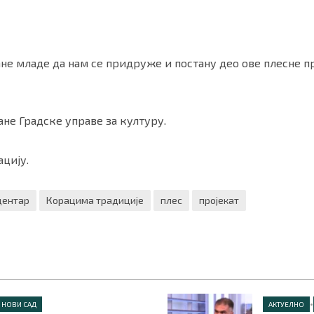
е младе да нам се придруже и постану део ове плесне пр
ане Градске управе за културу.
цију.
центар
Корацима традиције
плес
пројекат
•
НОВИ САД
АКТУЕЛНО