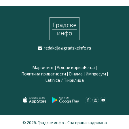
redakcija@gradskeinfo.rs
Маркетинг
|
Услови коришћења
|
Политика приватности
|
О нама
|
Импресум
|
Latinica /
Ћирилица
© 2026. Градске инфо - Сва права задржана