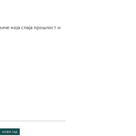
иче која спаја прошлост и
НОВИ САД