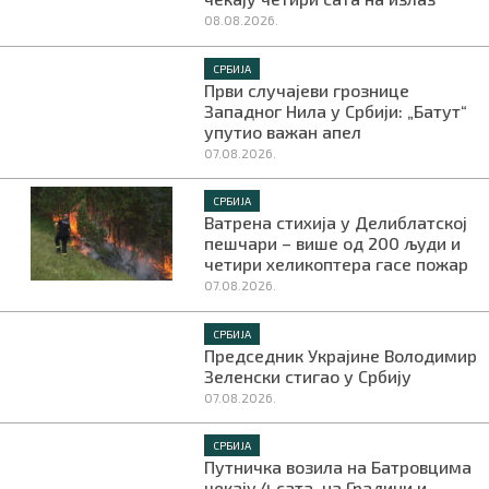
08.08.2026.
СРБИЈА
Први случајеви грознице
Западног Нила у Србији: „Батут“
упутио важан апел
07.08.2026.
СРБИЈА
Ватрена стихија у Делиблатској
пешчари – више од 200 људи и
четири хеликоптера гасе пожар
07.08.2026.
СРБИЈА
Председник Украјине Володимир
Зеленски стигао у Србију
07.08.2026.
СРБИЈА
Путничка возила на Батровцима
чекају 4 сата, на Градини и