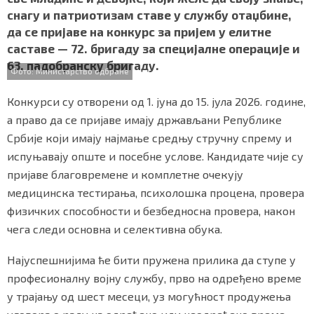
b
t
s
r
e
СПЕЦИЈАЛИ
снагу и патриотизам ставе у службу отаџбине,
o
e
A
да се пријаве на конкурс за пријем у елитне
o
r
p
БЛОГ
саставе — 72. бригаду за специјалне операције и
k
p
63. падобранску бригаду.
Фото: Министарство одбране
СРБИЈА
Конкурси су отворени од 1. јуна до 15. јула 2026. године,
СВЕТ
а право да се пријаве имају држављани Републике
Србије који имају најмање средњу стручну спрему и
ЖИВОТ И СТИЛ
испуњавају опште и посебне услове. Кандидате чије су
СПОРТ
пријаве благовремене и комплетне очекују
медицинска тестирања, психолошка процена, провера
БИЗНИС
физичких способности и безбедносна провера, након
чега следи основна и селективна обука.
redakcija@gradskeinfo.rs
Најуспешнијима ће бити пружена прилика да ступе у
професионалну војну службу, прво на одређено време
у трајању од шест месеци, уз могућност продужења
ПРАТИТЕ НАС