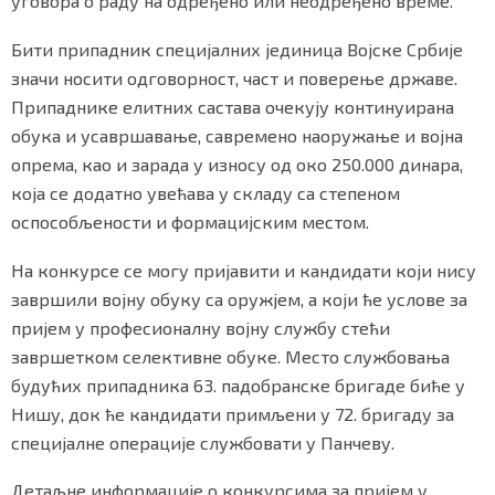
уговора о раду на одређено или неодређено време.
Бити припадник специјалних јединица Војске Србије
значи носити одговорност, част и поверење државе.
Маркетинг
|
Услови коришћења
|
Политика приват
Припаднике елитних састава очекују континуирана
обука и усавршавање, савремено наоружање и војна
опрема, као и зарада у износу од око 250.000 динара,
ПРЕУЗМИТЕ НАШУ АПЛИКАЦИЈУ
која се додатно увећава у складу са степеном
оспособљености и формацијским местом.
На конкурсе се могу пријавити и кандидати који нису
завршили војну обуку са оружјем, а који ће услове за
пријем у професионалну војну службу стећи
завршетком селективне обуке. Место службовања
будућих припадника 63. падобранске бригаде биће у
Нишу, док ће кандидати примљени у 72. бригаду за
специјалне операције службовати у Панчеву.
Детаљне информације о конкурсима за пријем у