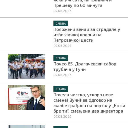
Прешеву по 60 минута
07.08.2026.
СРБИЈА
Положени венци за страдале у
избегличкој колони на
Петровачкој цести
07.08.2026.
СРБИЈА
Почео 65. Драгачевски сабор
трубача у Гучи
07.08.2026.
СРБИЈА
Почела чистка, ускоро нове
смене! Вучићев одговор на
жалбе грађана на порталу „Ко си
бре ти“, смењена два директора
07.08.2026.