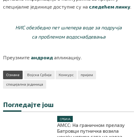
специјалне јединице доступне су на
следећем линку
.
НИС обезбедио пет шлепера воде за подручја
са проблемом водоснабдевања
Преузмите
андроид
апликацију.
Ознаке
Војска Србије
Конкурс
пријем
специјална јединица
Погледајте још
СРБИЈА
АМСС: На граничном прелазу
Батровци путничка возила
чекају четири сата на излаз