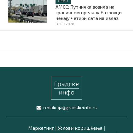
СРБИЈА
АМСС: Путничка возила на
граничном прелазу Батровци
чекају четири сата на излаз
07.08.2026.
redakcija@gradskeinfo.rs
Маркетинг
|
Услови коришћења
|