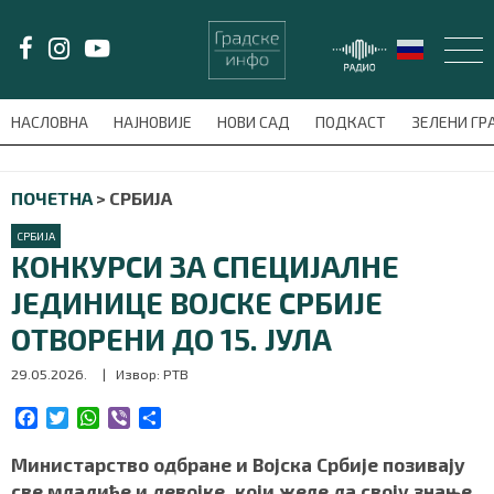
LAT/
ЋИР
НАСЛОВНА
НАЈНОВИЈЕ
НОВИ САД
ПОДКАСТ
ЗЕЛЕНИ Г
avni-meni'); $this_item = current( wp_filter_object_list( $menu_items,
ПОЧЕТНА
>
СРБИЈА
НАСЛОВНА
СРБИЈА
НАЈНОВИЈЕ
КОНКУРСИ ЗА СПЕЦИЈАЛНЕ
ЈЕДИНИЦЕ ВОЈСКЕ СРБИЈЕ
НОВИ САД
ОТВОРЕНИ ДО 15. ЈУЛА
ПОДКАСТ
29.05.2026.
| Извор: РТВ
ЗЕЛЕНИ ГРАД
F
T
W
V
S
a
w
h
i
h
c
i
a
b
a
Министарство одбране и Војска Србије позивају
ВИДЕО
e
t
t
e
r
све младиће и девојке, који желе да своју знање,