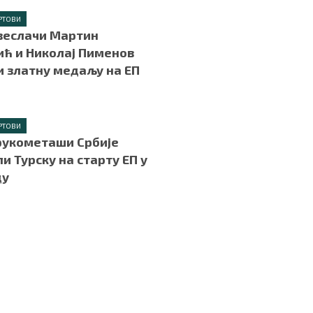
РТОВИ
веслачи Мартин
ћ и Николај Пименов
и златну медаљу на ЕП
РТОВИ
рукометаши Србије
и Турску на старту ЕП у
ду