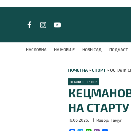
LAT/
ЋИР
НАСЛОВНА
НАСЛОВНА
НАЈНОВИЈЕ
НОВИ САД
ПОДКАСТ
НАЈНОВИЈЕ
НОВИ САД
ПОЧЕТНА
>
СПОРТ
>
ОСТАЛИ 
ПОДКАСТ
ЗЕЛЕНИ ГРАД
ОСТАЛИ СПОРТОВИ
ВИДЕО
КЕЦМАНОВ
СПЕЦИЈАЛИ
БЛОГ
НА СТАРТУ
СРБИЈА
СВЕТ
16.06.2026.
| Извор: Танјуг
ЖИВОТ И СТИЛ
СПОРТ