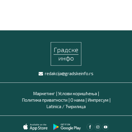
redakcija@gradskeinfo.rs
Маркетинг
|
Услови коришћења
|
Политика приватности
|
О нама
|
Импресум
|
Latinica /
Ћирилица