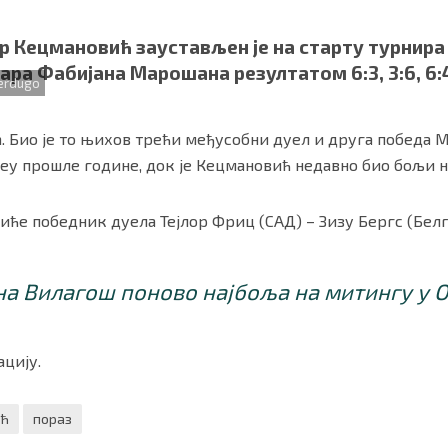
 Кецмановић заустављен је на старту турнира 
ра Фабијана Марошана резултатом 6:3, 3:6, 6:
erdugo
а. Био је то њихов трећи међусобни дуел и друга победа М
еу прошле године, док је Кецмановић недавно био бољи н
ће победник дуела Тејлор Фриц (САД) – Зизу Бергс (Белги
ности
|
О нама
а Вилагош поново најбоља на митингу у 
цију.
ић
пораз