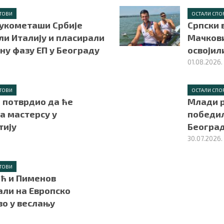
ТОВИ
ОСТАЛИ СПО
укометаши Србије
Српски 
ли Италију и пласирали
Мачкови
вну фазу ЕП у Београду
освојил
01.08.2026.
ТОВИ
ОСТАЛИ СПО
 потврдио да ће
Млади 
а мастерсу у
победил
тију
Београ
30.07.2026.
ТОВИ
ћ и Пименов
али на Европско
во у веслању