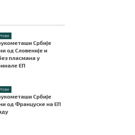
РТОВИ
рукометаши Србије
и од Словеније и
без пласмана у
финале ЕП
РТОВИ
рукометаши Србије
и од Француске на ЕП
аду
.