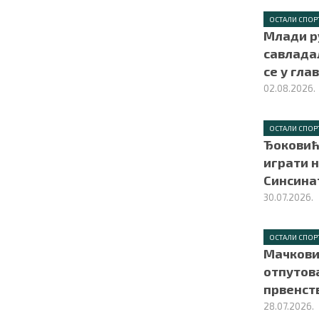
ОСТАЛИ СПОР
Млади р
савлада
се у гла
02.08.2026.
ОСТАЛИ СПОР
Ђоковић
играти н
Синсина
30.07.2026.
ОСТАЛИ СПОР
Мачкови
отпутов
првенст
28.07.2026.