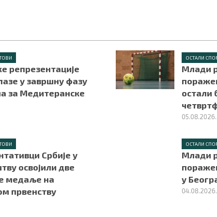
ТОВИ
ОСТАЛИ СПО
ке репрезентације
Млади 
лазе у завршну фазу
поражен
а за Медитеранске
остали 
четврт
05.08.2026.
ТОВИ
ОСТАЛИ СПО
нтативци Србије у
Млади 
тву освојили две
поражен
е медаље на
у Беогр
ом првенству
04.08.2026