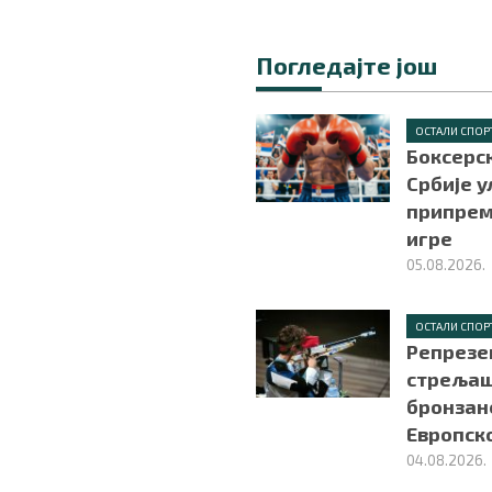
Погледајте још
ОСТАЛИ СПОР
Боксерс
Србије у
припрем
игре
05.08.2026.
ОСТАЛИ СПОР
Репрезе
стрељаш
бронзан
Европск
04.08.2026.