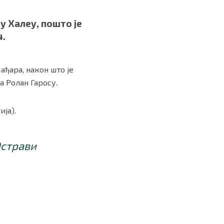
у Халеу, пошто је
4.
ађара, након што је
а Ролан Гаросу.
ја).
Острави