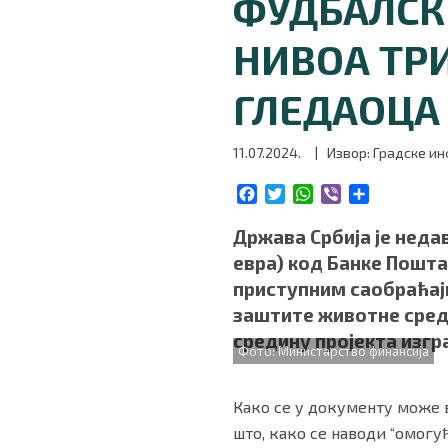
ФУДБАЛСКИ
БИЗНИС
НИВОА ТРИ
redakcija@gradskeinfo.rs
ГЛЕДАОЦА
11.07.2024.
| Извор: Градске ин
ПРАТИТЕ НАС
F
T
W
V
S
a
w
h
i
h
c
i
a
b
a
Држава Србија је неда
e
t
t
e
r
евра) код Банке Пошт
Маркетинг
|
Услови коришћења
|
Политика приват
b
t
s
r
e
приступним саобраћај
o
e
A
заштите животне сред
o
r
p
k
p
средину пројекта изгр
ПРЕУЗМИТЕ НАШУ АПЛИКАЦИЈУ
Фото: Министарство финансија
Како се у документу може 
што, како се наводи “омогу