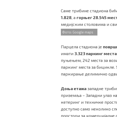
Саме трибине стадиона бић
1.828
, а
горњег 28.545 мес
медијским столовима и сви
Фото: Google maps
Парцела стадиона је
површи
имати
3.323 паркинг мест
пуњењем, 242 места за вози
паркинг места за бицикле. 
паркирање делимично одвиј
Доња етажа
западне трибин
приземља – Западни улаз на
кетеринг и техничке прост
доступно само неколико спе
простори за комерцијалне св