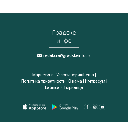
redakcija@gradskeinfo.rs
Маркетинг
|
Услови коришћења
|
Политика приватности
|
О нама
|
Импресум
|
Latinica /
Ћирилица