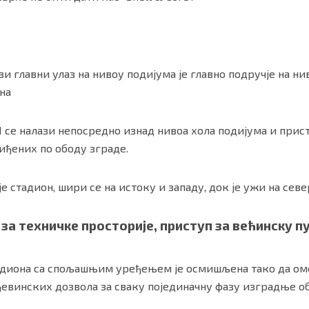
зи главни улаз на нивоу подијума је главно подручје на ни
на
 се налази непосредно изнад нивоа хола подијума и прис
иђених по ободу зграде.
 стадион, шири се на истоку и западу, док је ужи на север
 за техничке просторије, приступ за већинску п
адиона са спољашњим уређењем је осмишљена тако да ом
евинских дозвола за сваку појединачну фазу изградње об