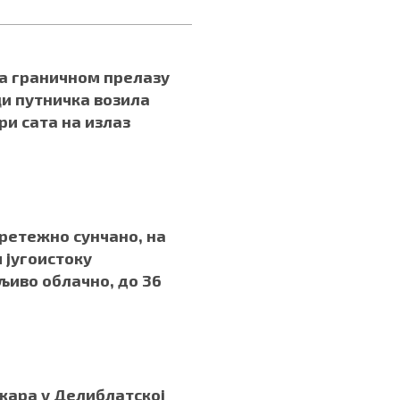
а граничном прелазу
и путничка возила
три сата на излаз
.
ретежно сунчано, на
и југоистоку
иво облачно, до 36
и
.
жара у Делиблатској