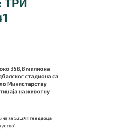
 ТРИ
41
(око 358,8 милиона
дбалског стадиона са
ело Министарству
тицаја на животну
ина за
52.241 гледаоца
,
уство”.