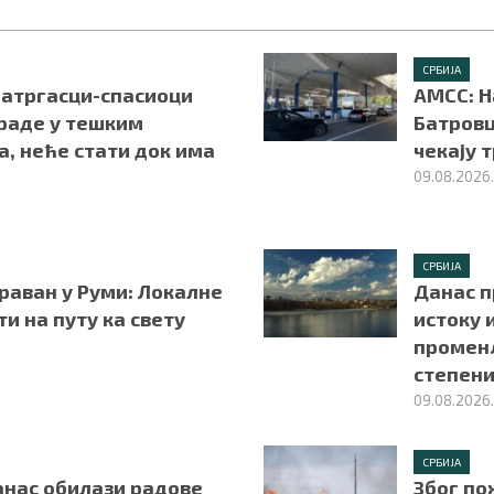
СРБИЈА
Ватргасци-спасиоци
АМСС: Н
раде у тешким
Батровц
, неће стати док има
чекају 
09.08.2026
СРБИЈА
раван у Руми: Локалне
Данас п
и на путу ка свету
истоку 
променљ
степен
09.08.2026
СРБИЈА
анас обилази радове
Због по