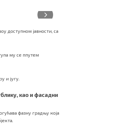
воу доступном јавности, са
тупа му се ппутем
у и југу.
ублику, као и фасадни
огућава фазну градњу која
јекта.