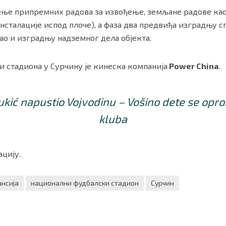
ење припремних радова за извођење, земљане радове ка
инсталације испод плоче), а фаза два предвиђа изградњу
ао и изградњу надземног дела објекта.
и стадиона у Сурчину је кинеска компанија
Power China
.
kić napustio Vojvodinu – Vošino dete se opro
kluba
цију.
нсија
национални фудбалски стадион
Сурчин