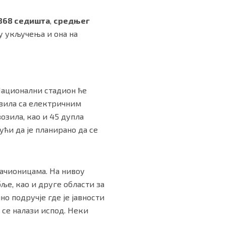
.868 седишта
,
средњег
су укључења и она на
Национални стадион ће
возила са електричним
озила, као и 45 дупла
ћи да је планирано да се
лачионицама. На нивоу
ље, као и друге области за
о подручје где је јавности
 се налази испод. Неки