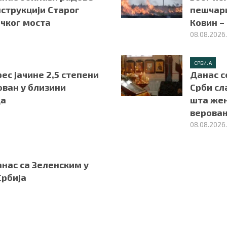
струкцији Старог
пешчари
чког моста
Ковин –
08.08.2026
СРБИЈА
с јачине 2,5 степени
Данас с
ован у близини
Срби сл
ца
шта же
веровањ
08.08.2026
нас са Зеленским у
Србија