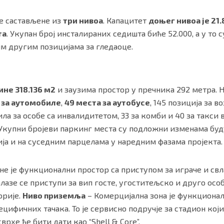
е састављене из
три нивоа
. Капацитет
доњег нивоа је 21
та
. Укупан број инсталираних седишта биће 52.000, а у то 
м другим позицијама за гледаоце.
не 318.136 м2
и заузима простор у пречника 292 метра. 
а за аутомобиле
,
49 места за аутобусе
, 145 позиција за 
ла за особе са инвалидитетом, 33 за комби и 40 за такси в
Укупни бројеви паркинг места су подложни изменама буду
а и на суседним парцелама у наредним фазама пројекта.
е је функционални простор са приступом за играче и св
лазе се приступи за вип госте, угоститељско и друго особ
орије.
Ниво приземља
– Комерцијална зона је функционалн
цифичних тачака. То је сервисно подручје за стадион који
рхе ће бити дати као “Shell & Core”.