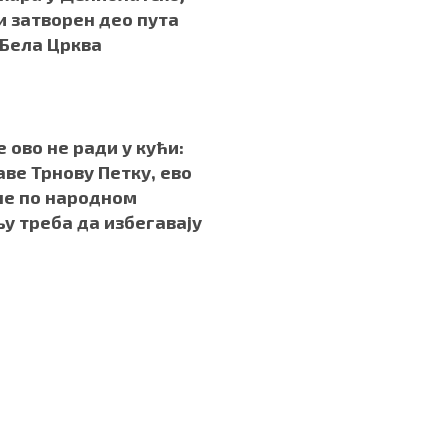
 затворен део пута
 Бела Црква
.
е ово не ради у кући:
аве Трнову Петку, ево
не по народном
у треба да избегавају
.