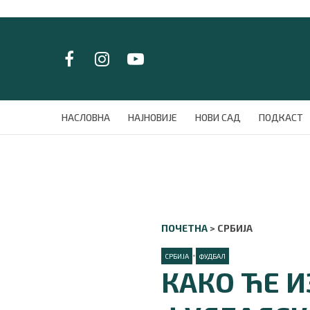
LAT/
ЋИР
НАСЛОВНА
НАСЛОВНА
НАЈНОВИЈЕ
НОВИ САД
ПОДКАСТ
НАЈНОВИЈЕ
НОВИ САД
ПОДКАСТ
ЗЕЛЕНИ ГРАД
ВИДЕО
СПЕЦИЈАЛИ
ПОЧЕТНА
>
СРБИЈА
БЛОГ
•
СРБИЈА
СРБИЈА
ФУДБАЛ
КАКО ЋЕ 
СВЕТ
ЖИВОТ И СТИЛ
СПОРТ