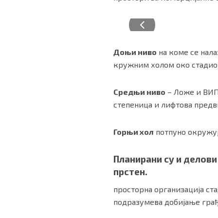
Доњи ниво
на коме се нала
кружним холом око стадио
Средњи ниво
– Ложе и ВИП
степеница и лифтова предв
Горњи хол
потпуно окружује
Планирани су и делови
прстен.
просторна организација ст
подразумева добијање грађ