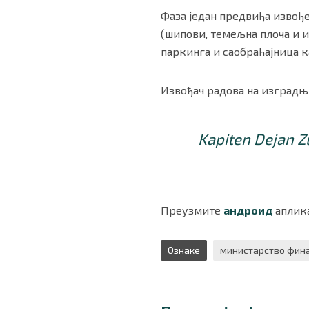
Фаза један предвиђа извођ
(шипови, темељна плоча и 
паркинга и саобраћајница к
Извођач радова на изградњ
Kapiten Dejan Zu
Преузмите
андроид
аплика
Ознаке
министарство фина