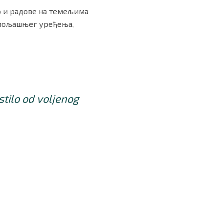
о и радове на темељима
 спољашњег уређења,
stilo od voljenog