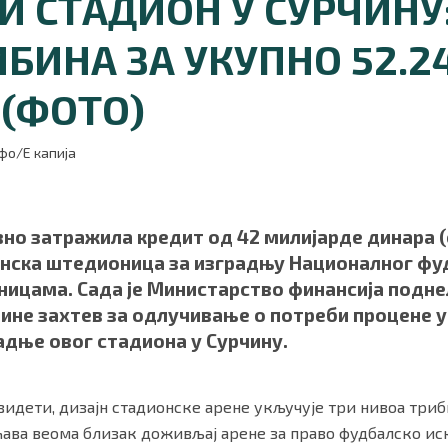
 СТАДИОН У СУРЧИНУ:
БИНА ЗА УКУПНО 52.2
 (ФОТО)
фо/Е капија
вно затражила кредит од 42 милијарде динара 
анска штедионица за изградњу Националног фу
ности
|
О нама
ницама. Сада је Министарство финансија подн
ине захтев за одлучивање о потреби процене у
адње овог стадиона у Сурчину.
видети, дизајн стадионске арене укључује три нивоа триб
ћава веома близак доживљај арене за право фудбалско иск