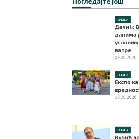
Погледајте још
СРБИЈА
Дачић: 
данима 
условима
ватре
09.08.2026.
СРБИЈА
Експо ка
вредност
09.08.2026.
СРБИЈА
Вучић д