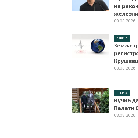
на рекон
железни
09.08.2026.
СРБИЈА
Земљотре
регистр
Крушев
08.08.2026.
СРБИЈА
Вучић да
Палати 
08.08.2026.