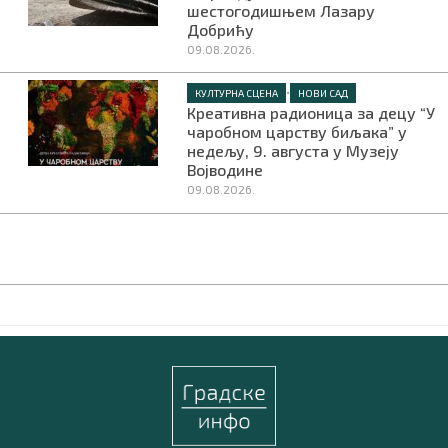
шестогодишњем Лазару
Добрићу
09.08.2026.
•
КУЛТУРНА СЦЕНА
НОВИ САД
Креативна радионица за децу “У
чаробном царству биљака” у
недељу, 9. августа у Музеју
Војводине
09.08.2026.