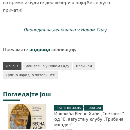
на време и будите део вечери о којој ће се дуго
причати!
Маркетинг
|
Услови коришћења
|
Политика приват
Овонедељна дешавања у Новом Саду
ПРЕУЗМИТЕ НАШУ АПЛИКАЦИЈУ
Преузмите
андроид
апликацију.
Ознаке
дешавања у Новом Саду
Нови Сад
Српско народно позориште
Погледајте још
•
КУЛТУРНА СЦЕНА
НОВИ САД
Изложба Весне Хаби „Светлост”
од 10. августа у клубу „Трибина
младих“
09.08.2026.