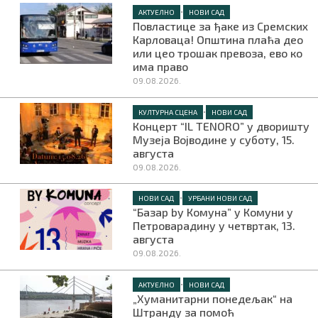
•
АКТУЕЛНО
НОВИ САД
Повластице за ђаке из Сремских
Карловаца! Општина плаћа део
или цео трошак превоза, ево ко
има право
09.08.2026.
•
КУЛТУРНА СЦЕНА
НОВИ САД
Концерт “IL TENORO” у дворишту
Музеја Војводине у суботу, 15.
августа
09.08.2026.
•
НОВИ САД
УРБАНИ НОВИ САД
“Базар by Комуна” у Комуни у
Петроварадину у четвртак, 13.
августа
09.08.2026.
•
АКТУЕЛНО
НОВИ САД
„Хуманитарни понедељак“ на
Штранду за помоћ