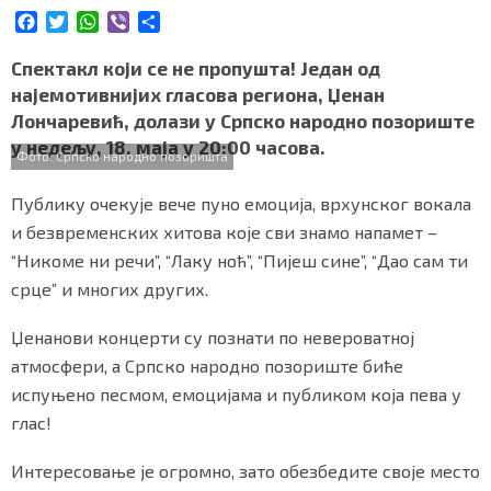
СПЕЦИЈАЛИ
F
T
W
V
S
a
w
h
i
h
c
i
a
b
a
Спектакл који се не пропушта! Један од
БЛОГ
e
t
t
e
r
најемотивнијих гласова региона, Џенан
b
t
s
r
e
СРБИЈА
Лончаревић, долази у Српско народно позориште
o
e
A
у недељу, 18. маја у 20:00 часова.
o
r
p
Фото: Српско народно позоришта
СВЕТ
k
p
Публику очекује вече пуно емоција, врхунског вокала
ЖИВОТ И СТИЛ
и безвременских хитова које сви знамо напамет –
“Никоме ни речи”, “Лаку ноћ”, “Пијеш сине”, “Дао сам ти
СПОРТ
срце” и многих других.
БИЗНИС
Џенанови концерти су познати по невероватној
атмосфери, а Српско народно позориште биће
redakcija@gradskeinfo.rs
испуњено песмом, емоцијама и публиком која пева у
глас!
ПРАТИТЕ НАС
Интересовање је огромно, зато обезбедите своје место