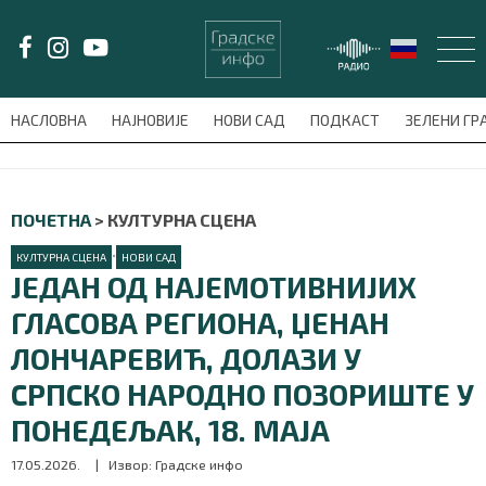
LAT/
ЋИР
НАСЛОВНА
НАЈНОВИЈЕ
НОВИ САД
ПОДКАСТ
ЗЕЛЕНИ Г
avni-meni'); $this_item = current( wp_filter_object_list( $menu_items,
НАСЛОВНА
ПОЧЕТНА
>
КУЛТУРНА СЦЕНА
НАЈНОВИЈЕ
•
КУЛТУРНА СЦЕНА
НОВИ САД
ЈЕДАН ОД НАЈЕМОТИВНИЈИХ
НОВИ САД
ГЛАСОВА РЕГИОНА, ЏЕНАН
ЛОНЧАРЕВИЋ, ДОЛАЗИ У
ПОДКАСТ
СРПСКО НАРОДНО ПОЗОРИШТЕ У
ЗЕЛЕНИ ГРАД
ПОНЕДЕЉАК, 18. МАЈА
ВИДЕО
17.05.2026.
| Извор: Градске инфо