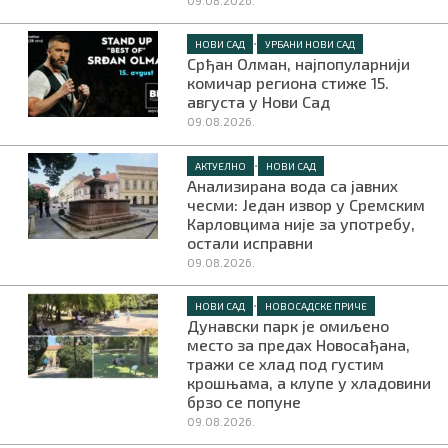
•
НОВИ САД
УРБАНИ НОВИ САД
Срђан Олман, најпопуларнији
комичар региона стиже 15.
августа у Нови Сад
09.08.2026.
•
АКТУЕЛНО
НОВИ САД
Анализирана вода са јавних
чесми: Један извор у Сремским
Карловцима није за употребу,
остали исправни
09.08.2026.
•
НОВИ САД
НОВОСАДСКЕ ПРИЧЕ
Дунавски парк је омиљено
место за предах Новосађана,
тражи се хлад под густим
крошњама, а клупе у хладовини
брзо се попуне
09.08.2026.