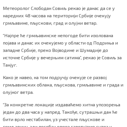
Метеоролог Слободан Совиљ рекао је данас да се у
наредних 48 часова на територији Србије очекују
грмљавине, пљускови, град и олујни ветар.
“Најпре ће грмљавинске непогоде бити изолована
појава и данас их очекујемо у области од Подриња и
западне Србије, преко Војводине и Шумадије до
источне Србије у вечерњим сатима”, рекао је Совиљ за
Танјуг.
Како је навео, на том подручју очекује се развој
грмљавинских облака, пљускова, грмљавине и града и
олујног ветра.
“За конкретне локације издаваћемо хитна упозорења
један до два часа у напред. Такође, сутрашњи дан ће
бити врло нестабилан, уз учестале пљускове и
грмљавину, али посебан опрез саветујемо сутра у