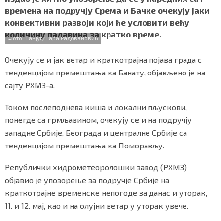
b
t
s
r
e
СПЕЦИЈАЛИ
времена на подручју Срема и Бачке очекују јаки
o
e
A
конвективни развоји који ће условити већу
o
r
p
БЛОГ
количину падавина за кратко време.
k
p
Фото: Танјуг/Тара Радовановић
СРБИЈА
Очекују се и јак ветар и краткотрајна појава града с
тенденцијом премештања ка Банату, објављено је на
СВЕТ
сајту РХМЗ-а.
ЖИВОТ И СТИЛ
Током послеподнева киша и локални пљускови,
понегде са грмљавином, очекују се и на подручју
СПОРТ
западне Србије, Београда и централне Србије са
БИЗНИС
тенденцијом премештања ка Поморављу.
Републички хидрометеоролошки завод (РХМЗ)
redakcija@gradskeinfo.rs
објавио је упозорење за подручје Србије на
краткотрајне временске непогоде за данас и уторак,
11. и 12. мај, као и на олујни ветар у уторак увече.
ПРАТИТЕ НАС