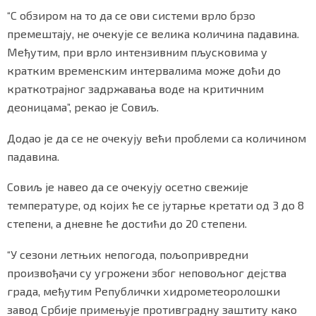
“С обзиром на то да се ови системи врло брзо
премештају, не очекује се велика количина падавина.
Међутим, при врло интензивним пљусковима у
кратким временским интервалима може доћи до
краткотрајног задржавања воде на критичним
деоницама”, рекао је Совиљ.
Додао је да се не очекују већи проблеми са количином
падавина.
Совиљ је навео да се очекују осетно свежије
температуре, од којих ће се јутарње кретати од 3 до 8
степени, а дневне ће достићи до 20 степени.
“У сезони летњих непогода, пољопривредни
произвођачи су угрожени због неповољног дејства
града, међутим Републички хидрометеоролошки
завод Србије примењује противградну заштиту како