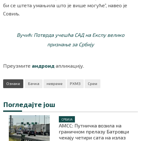
би се штета умањила што је више могуће”, навео је
Совиљ.
Вучић: Потврда учешћа САД на Експу велико
признање за Србију
Преузмите
андроид
апликацију.
Ознаке
Бачка
невреме
РХМЗ
Срем
Погледајте још
СРБИЈА
АМСС: Путничка возила на
граничном прелазу Батровци
чекају четири сата на излаз