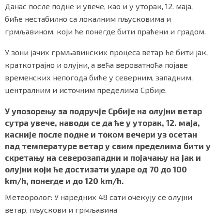
Данас после подне и увече, као и у уторак, 12. маја,
биће нестабилно са локалним пљусковима и
грмљавином, који ће понегде бити праћени и градом.
Маркетинг
|
Услови коришћења
|
Политика приват
У зони јачих грмљавинских процеса ветар ће бити јак,
краткотрајно и олујни, а већа вероватноћа појаве
ПРЕУЗМИТЕ НАШУ АПЛИКАЦИЈУ
временских непогода биће у северним, западним,
централним и источним пределима Србије.
У упозорењу за подручје Србије на олујни ветар
сутра увече, наводи се да ће у уторак, 12. маја,
касније после подне и током вечери уз осетан
пад температуре ветар у свим пределима бити у
скретању на северозападни и појачању на јак и
олујни који ће достизати ударе од 70 до 100
km/h, понегде и до 120 km/h.
Метеоролог: У наредних 48 сати очекују се олујни
ветар, пљускови и грмљавина