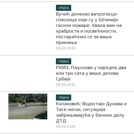
СРБИЈА
Вучић дочекао ватрогасце-
спасиоце који су у Шпанији
гасили пожаре: Хвала вам на
храбрости и посвећености,
постараћемо се за ваша
примања
06.08.2026.
СРБИЈА
РХМЗ: Пљускови у наредна два
или три сата у више делова
Србије
06.08.2026.
СРБИЈА
Колаковић: Водостаји Дунава и
Тисе ниски, ситуација
забрињавајућа у бачком делу
ДТД
06.08.2026.