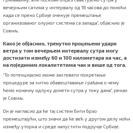
вечерњим сатима у интервалу од 18 часова до поноћи
када се преко Србије очекује премештање
организованог олујног система са запада”, објаснио је
Совиљ.
Како је објаснио, тренутно процењени удари
ветра у том вечерњем интервалу сутра могу
достизати између 60 и 100 километара на час, а
на појединим локалитетима чак и више од тога.
“То потенцијално може захтевати покретање
процедуре за хитно обавештавање грађана о чему
ћемо коначну одлуку донети сутра у току дана”, рекао
је Совиљ.
Он је нагласио да ће тај систем бити брзо
премештајући, што значи да ће већ у другом делу ноћи
између уторка и среде напустити подручје Србије.