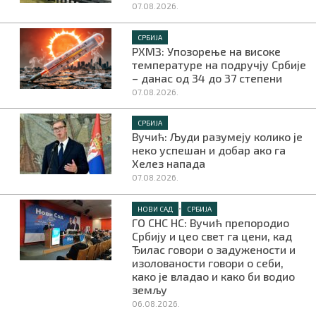
07.08.2026.
СРБИЈА
РХМЗ: Упозорење на високе
температуре на подручју Србије
– данас од 34 до 37 степени
07.08.2026.
СРБИЈА
Вучић: Људи разумеју колико је
неко успешан и добар ако га
Хелез напада
07.08.2026.
•
НОВИ САД
СРБИЈА
ГО СНС НС: Вучић препородио
Србију и цео свет га цени, кад
Ђилас говори о задужености и
изолованости говори о себи,
како је владао и како би водио
земљу
06.08.2026.