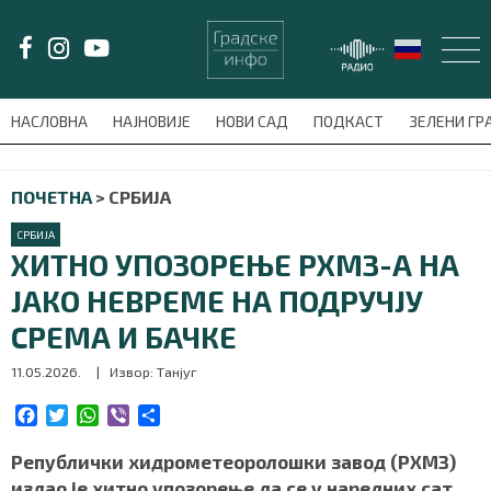
LAT/
ЋИР
НАСЛОВНА
НАЈНОВИЈЕ
НОВИ САД
ПОДКАСТ
ЗЕЛЕНИ Г
avni-meni'); $this_item = current( wp_filter_object_list( $menu_items,
ПОЧЕТНА
>
СРБИЈА
НАСЛОВНА
СРБИЈА
НАЈНОВИЈЕ
ХИТНО УПОЗОРЕЊЕ РХМЗ-А НА
ЈАКО НЕВРЕМЕ НА ПОДРУЧЈУ
НОВИ САД
СРЕМА И БАЧКЕ
ПОДКАСТ
11.05.2026.
| Извор: Танјуг
ЗЕЛЕНИ ГРАД
F
T
W
V
S
a
w
h
i
h
c
i
a
b
a
Републички хидрометеоролошки завод (РХМЗ)
ВИДЕО
e
t
t
e
r
издао је хитно упозорење да се у наредних сат