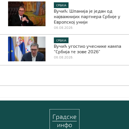
СРБИЈА
Вучић: Шпанија је један од
најважнијих партнера Србије у
Европској унији
06.08.2026.
СРБИЈА
Вучић угостио учеснике кампа
“Србија те зове 2026”
06.08.2026.