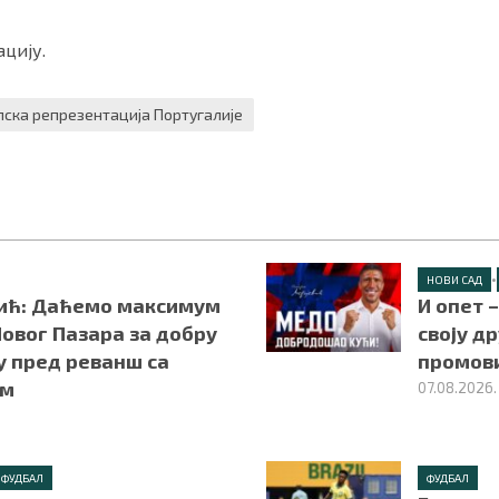
цију.
ска репрезентација Португалије
•
НОВИ САД
ић: Даћемо максимум
И опет 
овог Пазара за добру
своју д
у пред реванш са
промов
ом
07.08.2026.
ФУДБАЛ
ФУДБАЛ