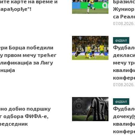
ите карте на време и
Бразилс
Карађорђе“!
Жуниор 
са Реал
07.08.2026.
ФУДБАЛ
ри Борца победили
Фудбал
 у првом мечу трећег
декласи
лификација за Лигу
мечу тр
нција
квалифи
конфер
07.08.2026.
ФУДБАЛ
но добио подршку
Фудбал
г одбора ФИФА-е,
дочекуј
председник
квалифи
конфер