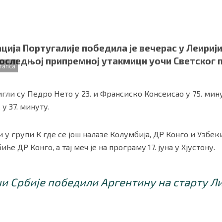
ија Португалије победила је вечерас у Леирији
у последњој припремној утакмици уочи Светског 
ranca
игли су Педро Нето у 23. и Франсиско Консеисао у 75. мину
у 37. минуту.
и у групи К где се још налазе Колумбија, ДР Конго и Узбе
ности
|
О нама
е ДР Конго, а тај меч је на програму 17. јуна у Хјустону.
и Србије победили Аргентину на старту Ли