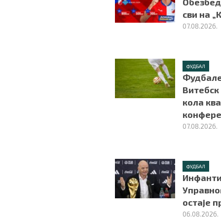
Обезбед
сви на „
07.08.2026.
ФУДБАЛ
Фудбале
Витебск
кола ква
конфере
07.08.2026.
ФУДБАЛ
Инфанти
Управно
остаје 
06.08.2026.