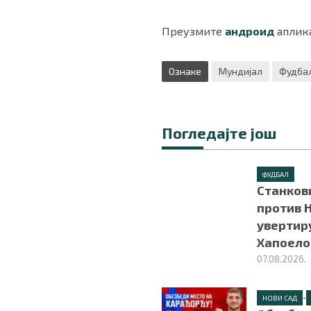
Преузмите
андроид
аплика
Ознаке
Мундијал
Фудбал
Погледајте још
ФУДБАЛ
Станков
против Н
увертир
Хапоел
07.08.2026.
•
НОВИ САД