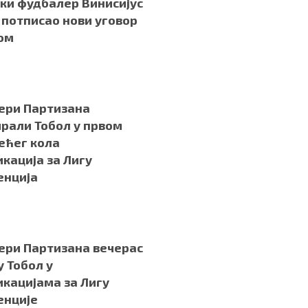
ки фудбалер Винисијус
потписао нови уговор
ом
ери Партизана
рали Тобол у првом
ећег кола
кација за Лигу
енција
ери Партизана вечерас
у Тобол у
кацијама за Лигу
енције