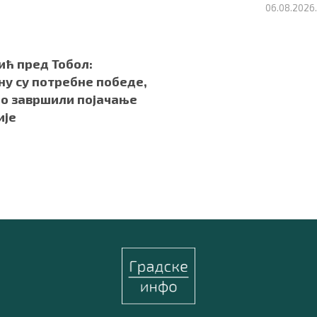
06.08.2026
ић пред Тобол:
ну су потребне победе,
мо завршили појачање
ије