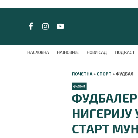
LAT/
ЋИР
НАСЛОВНА
НАСЛОВНА
НАЈНОВИЈЕ
НОВИ САД
ПОДКАСТ
НАЈНОВИЈЕ
НОВИ САД
ПОЧЕТНА
>
СПОРТ
>
ФУДБАЛ
ПОДКАСТ
ЗЕЛЕНИ ГРАД
ФУДБАЛ
ВИДЕО
ФУДБАЛЕР
СПЕЦИЈАЛИ
БЛОГ
НИГЕРИЈУ
СРБИЈА
СВЕТ
СТАРТ МУ
ЖИВОТ И СТИЛ
СПОРТ