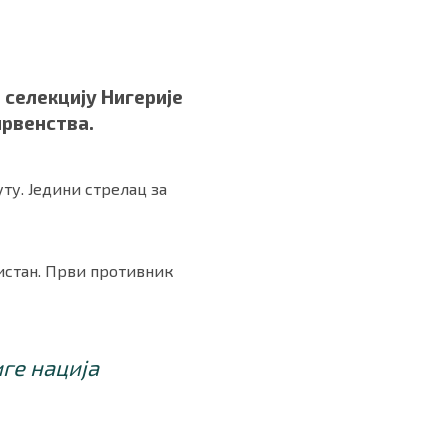
 селекцију Нигерије
првенства.
ту. Једини стрелац за
кистан. Први противник
ге нација