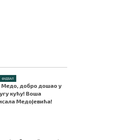
ФУДБАЛ
– Медо, добро дошао у
ругу кућу! Воша
исала Медојевића!