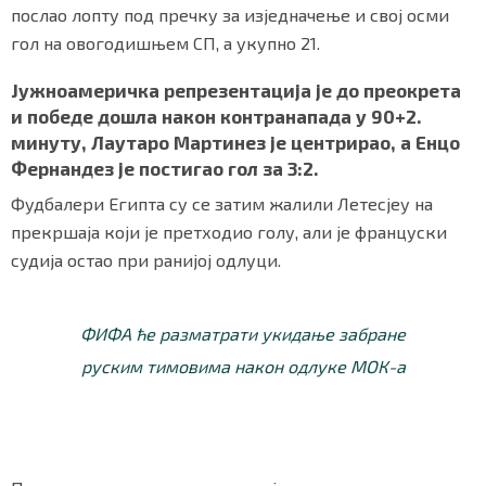
послао лопту под пречку за изједначење и свој осми
гол на овогодишњем СП, а укупно 21.
Јужноамеричка репрезентација је до преокрета
и победе дошла након контранапада у 90+2.
минуту, Лаутаро Мартинез је центрирао, а Енцо
Фернандез је постигао гол за 3:2.
Фудбалери Египта су се затим жалили Летесјеу на
прекршаја који је претходио голу, али је француски
судија остао при ранијој одлуци.
ФИФА ће разматрати укидање забране
руским тимовима након одлуке МОК-а