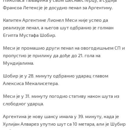
Франсоа Летексје је досудио пенал за Аргентину.
Капитен Аргентине Лионел Меси није успео да
Маркетинг
|
Услови коришћења
|
Политика приват
реализује пенал, а његов шут одбранио је голман
Египта Мустафа Шобир.
ПРЕУЗМИТЕ НАШУ АПЛИКАЦИЈУ
Меси је промашио други пенал на овогодишњем СП и
пропустио је прилику да дође до 21. гола на
Мундијалима.
Шобир је у 28. минуту одбранио ударац главом
Алексиса Мекалисетера.
Меси је у 31. минуту погодио стативу након шута из
слободног ударца.
Аргентина је нову шансу имала у 39. минуту, када је
Хулијан Алварез упутио шут са 10 метара, али је Шубир