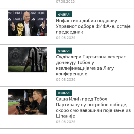
07.08.2026.
ФУДБАЛ
Инфантино добио подршку
Управног одбора ФИФА-е, остаје
председник
06.08.2026.
ФУДБАЛ
Фудбалери Партизана вечерас
дочекују Тобол у
квалификацијама за Лигу
конференције
06.08.2026.
ФУДБАЛ
Саша Илић пред Тобол:
Партизану су потребне победе,
скоро смо завршили појачање из
Шпаније
05.08.2026.