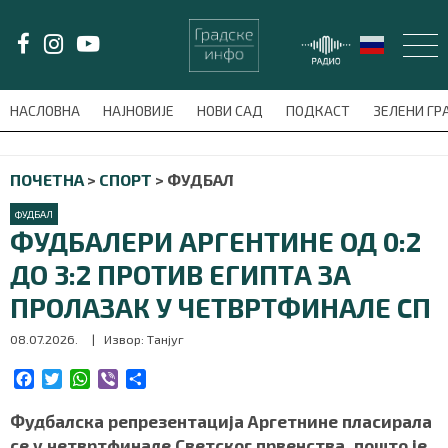
LAT/
ЋИР
НАСЛОВНА
НАЈНОВИЈЕ
НОВИ САД
ПОДКАСТ
ЗЕЛЕНИ Г
avni-meni'); $this_item = current( wp_filter_object_list( $menu_items,
ПОЧЕТНА
>
СПОРТ
>
ФУДБАЛ
НАСЛОВНА
ФУДБАЛ
НАЈНОВИЈЕ
ФУДБАЛЕРИ АРГЕНТИНЕ ОД 0:2
ДО 3:2 ПРОТИВ ЕГИПТА ЗА
НОВИ САД
ПРОЛАЗАК У ЧЕТВРТФИНАЛЕ СП
ПОДКАСТ
08.07.2026.
| Извор: Танјуг
ЗЕЛЕНИ ГРАД
F
T
W
V
S
a
w
h
i
h
c
i
a
b
a
Фудбалска репрезентација Аргетнине пласирала
ВИДЕО
e
t
t
e
r
се у четвртфинале Светског првенства, пошто је