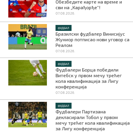
Обезбедите карте на време и
сви на „Карађорђе“!
07.08.2026.
ФУДБАЛ
Бразилски фудбалер Винисијус
Жуниор потписао нови уговор са
Реалом
07.08.2026.
ФУДБАЛ
Фудбалери Борца победили
Витебск у првом мечу трећег
кола квалификација за Лигу
конференција
07.08.2026.
ФУДБАЛ
Фудбалери Партизана
декласирали Тобол у првом
мечу трећег кола квалификација
за Лигу конференција