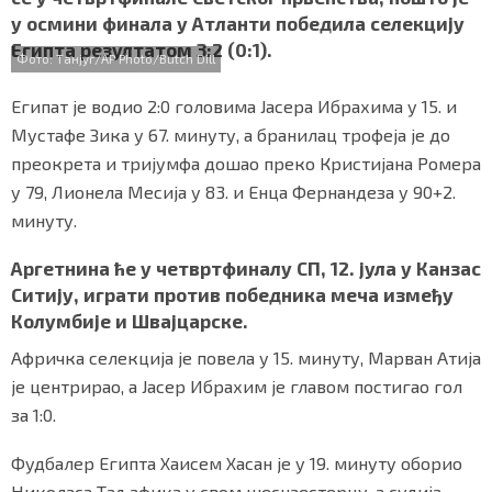
b
t
s
r
e
СПЕЦИЈАЛИ
у осмини финала у Атланти победила селекцију
o
e
A
Египта резултатом 3:2 (0:1).
o
r
p
Фото: Танјуг/AP Photo/Butch Dill
БЛОГ
k
p
Египат је водио 2:0 головима Јасера Ибрахима у 15. и
СРБИЈА
Мустафе Зика у 67. минуту, а бранилац трофеја је до
преокрета и тријумфа дошао преко Кристијана Ромера
СВЕТ
у 79, Лионела Месија у 83. и Енца Фернандеза у 90+2.
ЖИВОТ И СТИЛ
минуту.
Аргетнина ће у четвртфиналу СП, 12. јула у Канзас
СПОРТ
Ситију, играти против победника меча између
БИЗНИС
Колумбије и Швајцарске.
Афричка селекција је повела у 15. минуту, Марван Атија
је центрирао, а Јасер Ибрахим је главом постигао гол
redakcija@gradskeinfo.rs
за 1:0.
Фудбалер Египта Хаисем Хасан је у 19. минуту оборио
ПРАТИТЕ НАС
Николаса Таљафика у свом шеснаестерцу, а судија