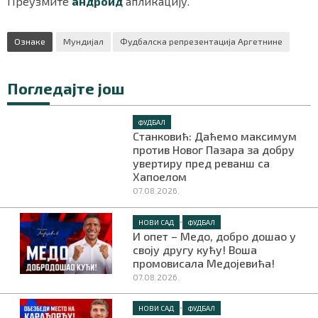
Преузмите
андроид
апликацију.
Ознаке
Мундијал
Фудбалска репрезентација Аргетнине
Погледајте још
ФУДБАЛ
Станковић: Даћемо максимум
против Новог Пазара за добру
увертиру пред реванш са
Хапоелом
07.08.2026.
•
НОВИ САД
ФУДБАЛ
И опет – Медо, добро дошао у
своју другу кућу! Воша
промовисала Медојевића!
07.08.2026.
•
НОВИ САД
ФУДБАЛ