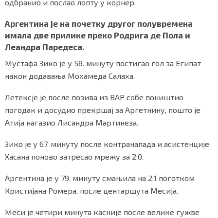
одбранио и послао лопту у корнер.
Аргентина је на почетку другог полувремена
имала две прилике преко Родрига де Пола и
Леандра Паредеса.
Мустафа Зико је у 58. минуту постигао гол за Египат
након додавања Мохамеда Салаха.
Летексје је после позива из ВАР собе поништио
погодак и досудио прекршај за Аргетнину, пошто је
Атија нагазио Лисандра Мартинеза.
Зико је у 67. минуту после контранапада и асистенције
Хасана поново затресао мрежу за 2:0.
Аргентина је у 79. минуту смањила на 2:1 поготком
Кристијана Ромера, после центаршута Месија.
Меси је четири минута касније после велике гужве