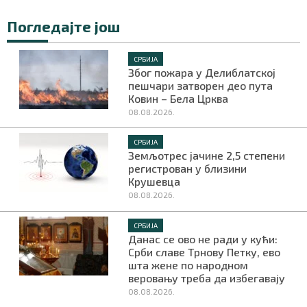
Погледајте још
СРБИЈА
Због пожара у Делиблатској
пешчари затворен део пута
Ковин – Бела Црква
08.08.2026.
СРБИЈА
Земљотрес јачине 2,5 степени
регистрован у близини
Крушевца
08.08.2026.
СРБИЈА
Данас се ово не ради у кући:
Срби славе Трнову Петку, ево
шта жене по народном
веровању треба да избегавају
08.08.2026.