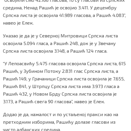
средина, Ненад Рашић је освојио 3.411. У децембру
Српска листа је освојила 41.989 гласова, а Рашић 4.083”,
навео је Елек.
Маркетинг
|
Услови коришћења
|
Политика приват
Указао је да је у Северној Митровици Српска листа
освојила 5.094 гласа, а Рашић 248, док је у Звечану
ПРЕУЗМИТЕ НАШУ АПЛИКАЦИЈУ
Српска листа освојила 3.148, а Рашић 124 гласа.
“У ​Лепоасвићу 5.475 гласова освојила Српска листа, 615
Рашић, у Зубином Потоку 2.831 глас Српска листа, а
Рашић 149, у ​Грачаници Српска листа освојила је 7.655,
Рашић 841, у Штрпцу Српска листа има 3.973 гласа а
Рашић 432, у ​Новом Брду Српска листа освојила је
3.173, а Рашић свега 90 гласова”, навео је Елек.
​Додао је да, нажалост и по устаљеној пракси као на
претходним изборима, Рашићу долазе гласови из
чисто албанских средина.