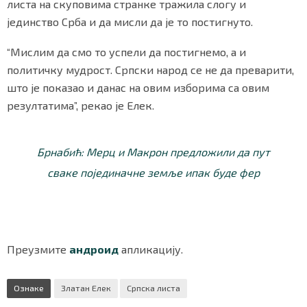
листа на скуповима странке тражила слогу и
јединство Срба и да мисли да је то постигнуто.
“Мислим да смо то успели да постигнемо, а и
политичку мудрост. Српски народ се не да преварити,
што је показао и данас на овим изборима са овим
резултатима”, рекао је Елек.
Брнабић: Мерц и Макрон предложили да пут
сваке појединачне земље ипак буде фер
Преузмите
андроид
апликацију.
Ознаке
Златан Елек
Српска листа