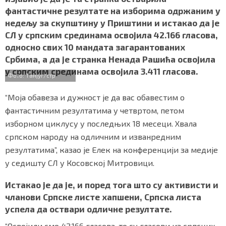
b
t
s
r
e
СПЕЦИЈАЛИ
фантастичне резултате на изборима одржаним у
o
e
A
недељу за скупштину у Приштини и истакао да је
o
r
p
БЛОГ
СЛ у српским срединама освојила 42.166 гласова,
k
p
односно свих 10 мандата загарантованих
СРБИЈА
Србима, а да је странка Ненада Рашића освојила
у српским срединама освојила 3.411 гласова.
Фото: Танјуг/стр
СВЕТ
“Моја обавеза и дужност је да вас обавестим о
ЖИВОТ И СТИЛ
фантастичним резултатима у четвртом, петом
СПОРТ
изборном циклусу у последњих 18 месеци. Хвала
српском народу на одличним и изванредним
БИЗНИС
резултатима”, казао је Елек на конференцији за медије
у седишту СЛ у Косовској Митровици.
redakcija@gradskeinfo.rs
Истакао је да је, и поред тога што су активисти и
чланови Српске листе хапшени, Српска листа
успела да оствари одличне резултате.
ПРАТИТЕ НАС
“Освојили смо 42.166 гласова, то су гласови из српских