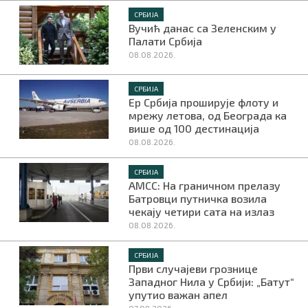
СРБИЈА
Вучић данас са Зеленским у
Палати Србија
08.08.2026.
СРБИЈА
Ер Србија проширује флоту и
мрежу летова, од Београда ка
више од 100 дестинација
08.08.2026.
СРБИЈА
АМСС: На граничном прелазу
Батровци путничка возила
чекају четири сата на излаз
08.08.2026.
СРБИЈА
Први случајеви грознице
Западног Нила у Србији: „Батут“
упутио важан апел