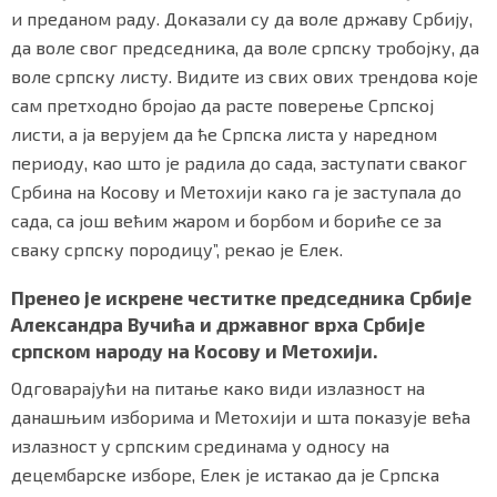
и преданом раду. Доказали су да воле државу Србију,
да воле свог председника, да воле српску тробојку, да
воле српску листу. Видите из свих ових трендова које
сам претходно бројао да расте поверење Српској
листи, а ја верујем да ће Српска листа у наредном
периоду, као што је радила до сада, заступати сваког
Србина на Косову и Метохији како га је заступала до
сада, са још већим жаром и борбом и бориће се за
сваку српску породицу”, рекао је Елек.
Пренео је искрене честитке председника Србије
Александра Вучића и државног врха Србије
српском народу на Косову и Метохији.
Одговарајући на питање како види излазност на
данашњим изборима и Метохији и шта показује већа
излазност у српским срединама у односу на
децембарске изборе, Елек је истакао да је Српска