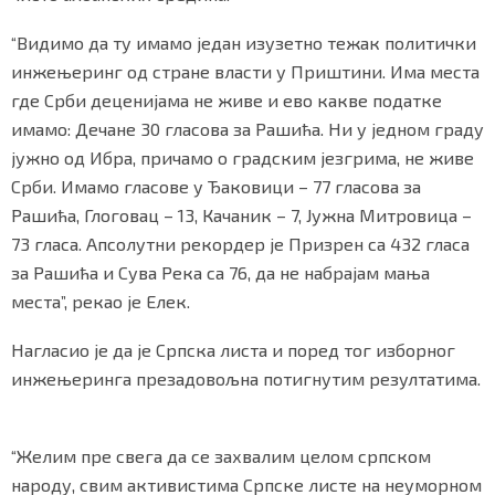
“Видимо да ту имамо један изузетно тежак политички
инжењеринг од стране власти у Приштини. Има места
где Срби деценијама не живе и ево какве податке
имамо: ​Дечане 30 гласова за Рашића. Ни у једном граду
јужно од Ибра, причамо о градским језгрима, не живе
Срби. Имамо гласове у Ђаковици – 77 гласова за
Рашића, Глоговац – 13, Качаник – 7, Јужна Митровица –
73 гласа. Апсолутни рекордер је Призрен са 432 гласа
за Рашића и Сува Река са 76, да не набрајам мања
места”, рекао је Елек.
Нагласио је да је Српска листа и поред тог изборног
инжењеринга презадовољна потигнутим резултатима.
“Желим пре свега да се захвалим целом српском
народу, свим активистима Српске листе на неуморном