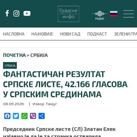
LAT/
ЋИР
НАСЛОВНА
НАЈНОВИЈЕ
НОВИ САД
ПОДКАСТ
ЗЕЛЕНИ Г
avni-meni'); $this_item = current( wp_filter_object_list( $menu_items,
ПОЧЕТНА
>
СРБИЈА
НАСЛОВНА
СРБИЈА
НАЈНОВИЈЕ
ФАНТАСТИЧАН РЕЗУЛТАТ
СРПСКЕ ЛИСТЕ, 42.166 ГЛАСОВА
НОВИ САД
У СРПСКИМ СРЕДИНАМА
ПОДКАСТ
08.06.2026.
| Извор: Танјуг
ЗЕЛЕНИ ГРАД
F
T
W
V
S
a
w
h
i
h
c
i
a
b
a
Председник Српске листе (СЛ) Златан Елек
ВИДЕО
e
t
t
e
r
изјавио је да је та странка остварила