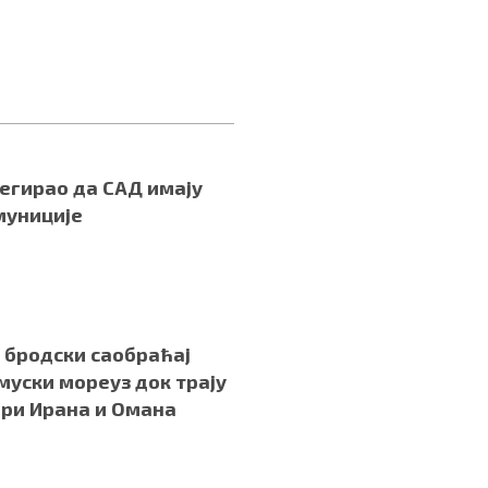
егирао да САД имају
муниције
бродски саобраћај
муски мореуз док трају
ри Ирана и Омана