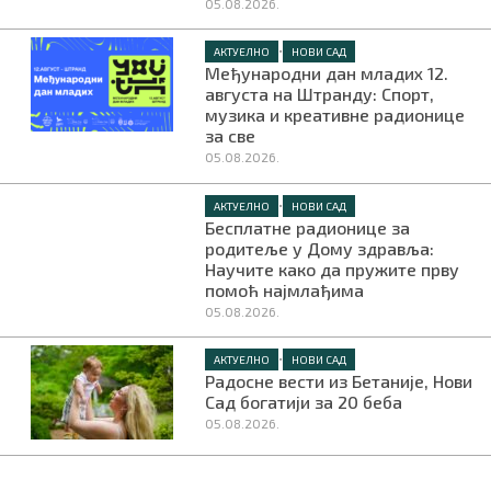
05.08.2026.
•
АКТУЕЛНО
НОВИ САД
Међународни дан младих 12.
августа на Штранду: Спорт,
музика и креативне радионице
за све
05.08.2026.
•
АКТУЕЛНО
НОВИ САД
Бесплатне радионице за
родитеље у Дому здравља:
Научите како да пружите прву
помоћ најмлађима
05.08.2026.
•
АКТУЕЛНО
НОВИ САД
Радосне вести из Бетаније, Нови
Сад богатији за 20 беба
05.08.2026.