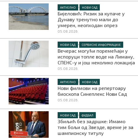
•
АКТУЕЛНО
НОВИ САД
Бијеловић: Ризик за купаче у
Дунаву тренутно мали до
умерен, неопходан опрез
05.08.2026.
•
НОВИ САД
СЕРВИСНЕ ИНФОРМАЦИЈЕ
Вечерас могући поремећаји у
испоруци топле воде на Лиману,
СПЕНС-у и још неколико локација
05.08.2026.
•
АКТУЕЛНО
НОВИ САД
Нови филмови на репертоару
биоскопа Синеплекс Нови Сад
05.08.2026.
•
НОВИ САД
ФУДБАЛ
Збиљић без задршке: Имамо
тим бољи од Звезде, време је за
шампионску титулу