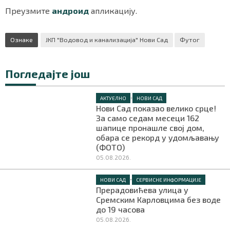
Преузмите
андроид
апликацију.
Ознаке
ЈКП "Водовод и канализација" Нови Сад
Футог
Маркетинг
|
Услови коришћења
|
Политика приват
Погледајте још
ПРЕУЗМИТЕ НАШУ АПЛИКАЦИЈУ
•
АКТУЕЛНО
НОВИ САД
Нови Сад показао велико срце!
За само седам месеци 162
шапице пронашле свој дом,
обара се рекорд у удомљавању
(ФОТО)
05.08.2026.
•
НОВИ САД
СЕРВИСНЕ ИНФОРМАЦИЈЕ
Прерадовићева улица у
Сремским Карловцима без воде
до 19 часова
05.08.2026.