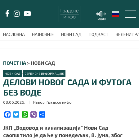
LAT/
ЋИР
НАСЛОВНА
НАЈНОВИЈЕ
НОВИ САД
ПОДКАСТ
ЗЕЛЕНИ Г
avni-meni'); $this_item = current( wp_filter_object_list( $menu_items,
НАСЛОВНА
ПОЧЕТНА
>
НОВИ САД
НАЈНОВИЈЕ
•
НОВИ САД
СЕРВИСНЕ ИНФОРМАЦИЈЕ
ДЕЛОВИ НОВОГ САДА И ФУТОГА
НОВИ САД
БЕЗ ВОДЕ
08.06.2026.
| Извор: Градске инфо
ПОДКАСТ
F
T
W
V
S
ЗЕЛЕНИ ГРАД
a
w
h
i
h
c
i
a
b
a
ЈКП „Водовод и канализација“ Нови Сад
ВИДЕО
e
t
t
e
r
саопштило је да ће у понедељак, 8. јуна, због