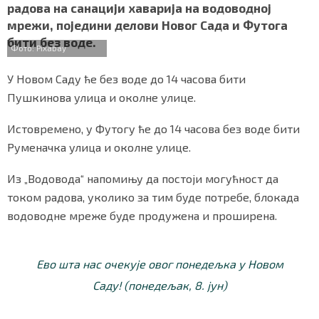
b
t
s
r
e
радова на санацији хаварија на водоводној
СПЕЦИЈАЛИ
o
e
A
мрежи, поједини делови Новог Сада и Футога
o
r
p
бити без воде.
k
p
БЛОГ
Фото: Pixabay
СРБИЈА
У Новом Саду ће без воде до 14 часова бити
Пушкинова улица и околне улице.
СВЕТ
Истовремено, у Футогу ће до 14 часова без воде бити
ЖИВОТ И СТИЛ
Руменачка улица и околне улице.
СПОРТ
Из „Водовода“ напомињу да постоји могућност да
током радова, уколико за тим буде потребе, блокада
БИЗНИС
водоводне мреже буде продужена и проширена.
redakcija@gradskeinfo.rs
Eвo шта нас очекује овог понедељка у Новом
Саду! (понедељак, 8. јун)
ПРАТИТЕ НАС